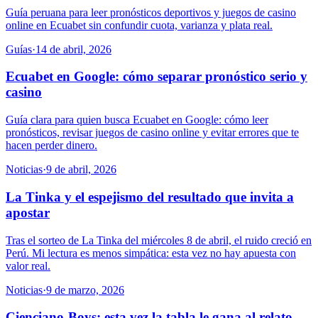
Guía peruana para leer pronósticos deportivos y juegos de casino
online en Ecuabet sin confundir cuota, varianza y plata real.
Guías
·
14 de abril, 2026
Ecuabet en Google: cómo separar pronóstico serio y
casino
Guía clara para quien busca Ecuabet en Google: cómo leer
pronósticos, revisar juegos de casino online y evitar errores que te
hacen perder dinero.
Noticias
·
9 de abril, 2026
La Tinka y el espejismo del resultado que invita a
apostar
Tras el sorteo de La Tinka del miércoles 8 de abril, el ruido creció en
Perú. Mi lectura es menos simpática: esta vez no hay apuesta con
valor real.
Noticias
·
9 de marzo, 2026
Cienciano-Boys: esta vez la tabla le gana al relato