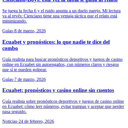
Se juega la fecha 6 y el ruido apunta a un duelo parejo. Mi lectura
va al revés: Cienciano tiene una ventaja táctica que el relato está
minimizando.
Guías
·
8 de marzo, 2026
Ecuabet y pronósticos: lo que nadie te dice del
combo
Guía realista para buscar pronósticos deportivos y juegos de casino
online en Ecuabet sin autoengaños, con números claros y riesgos
que sí te pueden golpear.
Guías
·
7 de marzo, 2026
Ecuabet: pronósticos y casino online sin cuentos
Guía realista sobre pronósticos deportivos y juegos de casino online
en Ecuabet: cómo leer números, evitar trampas y aceptar que perder
pasa seguido.
Noticias
·
24 de febrero, 2026