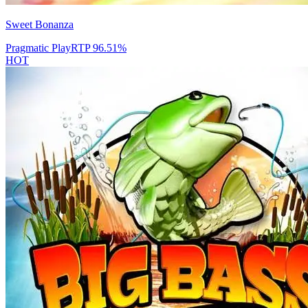
Sweet Bonanza
Pragmatic Play
RTP
96.51
%
HOT