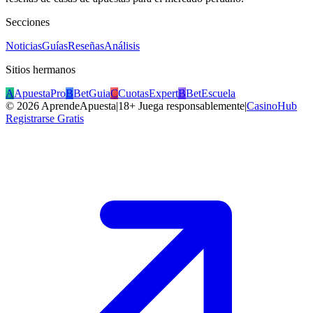
Secciones
Noticias
Guías
Reseñas
Análisis
Sitios hermanos
A
ApuestaPro
B
BetGuia
C
CuotasExpert
B
BetEscuela
©
2026
AprendeApuesta
|
18+ Juega responsablemente
|
CasinoHub
Registrarse Gratis