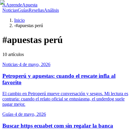
A
AprendeApuesta
Noticias
Guías
Reseñas
Análisis
Inicio
›
#apuestas perú
#
apuestas perú
10
artículos
Noticias
·
4 de mayo, 2026
Petroperú y apuestas: cuando el rescate infla al
favorito
El cambio en Petroperú mueve conversación y sesgos. Mi lectura es
contraria: cuando el relato oficial se entusiasma, el underdog suele
pagar mejor.
Guías
·
4 de mayo, 2026
Buscar https ecuabet com sin regalar la banca