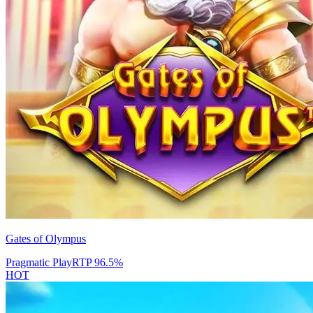
Gates of Olympus
Pragmatic Play
RTP
96.5
%
HOT