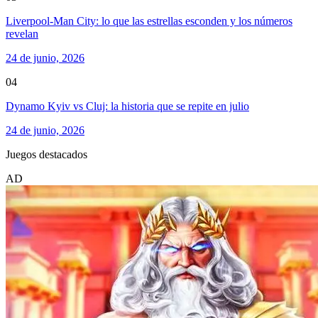
Liverpool-Man City: lo que las estrellas esconden y los números
revelan
24 de junio, 2026
04
Dynamo Kyiv vs Cluj: la historia que se repite en julio
24 de junio, 2026
Juegos destacados
AD