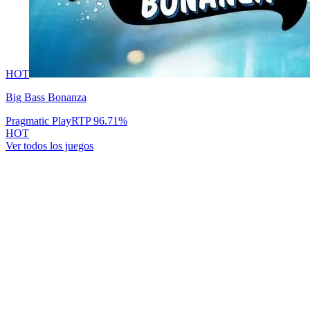
HOT
Big Bass Bonanza
Pragmatic Play
RTP
96.71
%
HOT
Ver todos los juegos