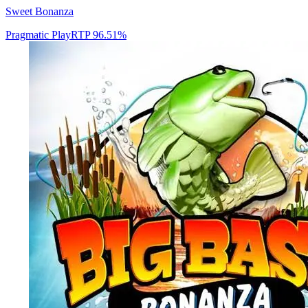
Sweet Bonanza
Pragmatic Play
RTP
96.51
%