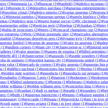
niors
(
3
)
#
gimnasia l.p.
(
3
)
#
huracan
(
3
)
#
banfield
(
3
)
#
atletico tucuman
(
3
eal
(
3
)
#
toronto fc
(
3
)
#
deportivo garcilaso
(
3
)
#
apuestas entretenimiento
(
3
)
#
sporting cristal
(
3
)
#
atletico mineiro
(
2
)
#
cuotas apuestas
(
2
)
#
europa 
s
(
2
)
#
historial partidos
(
2
)
#
apuestas tarjetas
(
2
)
#
patrón histórico
(
2
)
#
lec
ankas
(
2
)
#
atletico grau
(
2
)
#
major league soccer
(
2
)
#
fc cincinnati
(
2
)
#
va
ragamonedas online
(
2
)
#
noticias perú
(
2
)
#
melgar
(
2
)
#
chankas
(
2
)
#
inter
(
2
)
#
tabla de posiciones
(
2
)
#
tigres
(
2
)
#
concacaf champions cup
(
2
)
#
arsen
tor estrategia
(
2
)
#
jetx
(
2
)
#
slots pragmatic play
(
2
)
#
mercados alternativo
#
madrid
(
2
)
#
apuestas deportivas peru
(
2
)
#
dynamo kyiv
(
1
)
#
universitate
apuestas futebol
(
1
)
#
cuotas de apuestas
(
1
)
#
valor en apuestas
(
1
)
#
indep
s
(
1
)
#
análisis corners
(
1
)
#
man city
(
1
)
#
chapecoense-sc
(
1
)
#
historial seri
talleres
(
1
)
#
valor apuestas
(
1
)
#
saques de esquina
(
1
)
#
fútbol argentino
(
)
#
derbi 401
(
1
)
#
chapecoense
(
1
)
#
sassuolo
(
1
)
#
seattle sounders
(
1
)
#
por
doba de santiago
(
1
)
#
sporting kansas city
(
1
)
#
minnesota united
(
1
)
#
los 
esta valor
(
1
)
#
mercado de corners
(
1
)
#
valor apuesta
(
1
)
#
apuestas liga 
as
(
1
)
#
atlético nacional
(
1
)
#
posiciones liga betplay
(
1
)
#
torino
(
1
)
#
brasil
1
)
#
golden state warriors
(
1
)
#
gasoducto
(
1
)
#
gasoducto sur peruano
(
1
)
#
#
resultados
(
1
)
#
maroon 5 peru
(
1
)
#
maroon
(
1
)
#
pokemon
(
1
)
#
pokemon
cana
(
1
)
#
fútbol sudamericano
(
1
)
#
bogota
(
1
)
#
belgrano
(
1
)
#
atletico rafa
robbie williams
(
1
)
#
robbie williams peru
(
1
)
#
conciertos lima
(
1
)
#
rayo v
hampions
(
1
)
#
cagliari
(
1
)
#
adt vs melgar
(
1
)
#
seattle
(
1
)
#
sounders
(
1
)
#
bet
arez
(
1
)
#
bulls
(
1
)
#
apuestas baloncesto
(
1
)
#
betano
(
1
)
#
kaizen gaming
(
galatasaray
(
1
)
#
newcastle
(
1
)
#
tijuana
(
1
)
#
mavericks
(
1
)
#
am i in love s
)
#
crash game
(
1
)
#
juego aviator
(
1
)
#
am i in love shine
(
1
)
#
madureira
(
1
)
1
)
#
parlay
(
1
)
#
acumulador
(
1
)
#
apuesta multiple
(
1
)
#
kings
(
1
)
#
lebron ja