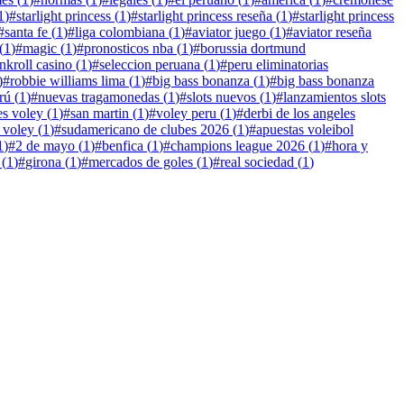
1
)
#
starlight princess
(
1
)
#
starlight princess reseña
(
1
)
#
starlight princess
#
santa fe
(
1
)
#
liga colombiana
(
1
)
#
aviator juego
(
1
)
#
aviator reseña
(
1
)
#
magic
(
1
)
#
pronosticos nba
(
1
)
#
borussia dortmund
nkroll casino
(
1
)
#
seleccion peruana
(
1
)
#
peru eliminatorias
)
#
robbie williams lima
(
1
)
#
big bass bonanza
(
1
)
#
big bass bonanza
rú
(
1
)
#
nuevas tragamonedas
(
1
)
#
slots nuevos
(
1
)
#
lanzamientos slots
es voley
(
1
)
#
san martin
(
1
)
#
voley peru
(
1
)
#
derbi de los angeles
 voley
(
1
)
#
sudamericano de clubes 2026
(
1
)
#
apuestas voleibol
1
)
#
2 de mayo
(
1
)
#
benfica
(
1
)
#
champions league 2026
(
1
)
#
hora y
(
1
)
#
girona
(
1
)
#
mercados de goles
(
1
)
#
real sociedad
(
1
)