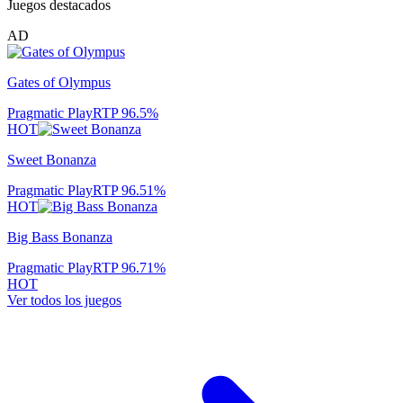
Juegos destacados
AD
Gates of Olympus
Pragmatic Play
RTP
96.5
%
HOT
Sweet Bonanza
Pragmatic Play
RTP
96.51
%
HOT
Big Bass Bonanza
Pragmatic Play
RTP
96.71
%
HOT
Ver todos los juegos