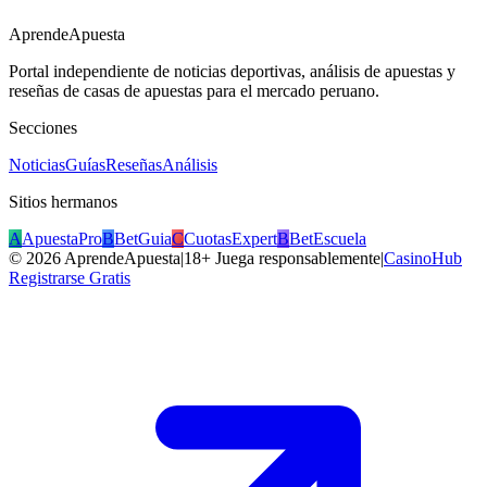
AprendeApuesta
Portal independiente de noticias deportivas, análisis de apuestas y
reseñas de casas de apuestas para el mercado peruano.
Secciones
Noticias
Guías
Reseñas
Análisis
Sitios hermanos
A
ApuestaPro
B
BetGuia
C
CuotasExpert
B
BetEscuela
©
2026
AprendeApuesta
|
18+ Juega responsablemente
|
CasinoHub
Registrarse Gratis