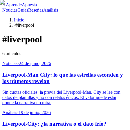
A
AprendeApuesta
Noticias
Guías
Reseñas
Análisis
Inicio
›
#liverpool
#
liverpool
6
artículos
Noticias
·
24 de junio, 2026
Liverpool-Man City: lo que las estrellas esconden y
los números revelan
Sin cuotas oficiales, la previa del Liverpool-Man. City se lee con
datos de plantillas y no con relatos épicos. El valor puede estar
donde la narrativa no mira.
Análisis
·
19 de junio, 2026
Liverpool-City: ¿la narrativa o el dato frío?