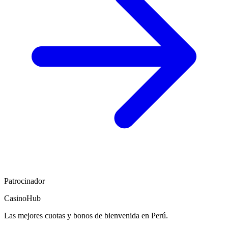
Patrocinador
CasinoHub
Las mejores cuotas y bonos de bienvenida en Perú.