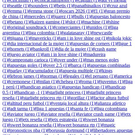
(
1
)
#
cincinnati
(
1
)
#
concachampions
(
1
)
#
cagliari
(
1
)
#
adt vs melgar
(
1
)
#
seattle
(
1
)
#
sounders
(
1
)
#
betis
(
1
)
#
panathinaikos
(
1
)
#
cruz azul
(
1
)
#
emma
(
1
)
#
emma stone
(
1
)
#
oscars 2026
(
1
)
#
f1
(
1
)
#
gran premio
de china
(
1
)
#
mercedes
(
1
)
#
juarez
(
1
)
#
bulls
(
1
)
#
apuestas baloncesto
(
1
)
#
betano
(
1
)
#
kaizen gaming
(
1
)
#
slot
(
1
)
#
machine
(
1
)
#
shine
(
1
)
#
original soundtrack
(
1
)
#
comerciantes
(
1
)
#
unidos
(
1
)
#
liga
argentina
(
1
)
#
liga colombia
(
1
)
#
galatasaray
(
1
)
#
newcastle
(
1
)
#
tijuana
(
1
)
#
mavericks
(
1
)
#
am i in love shine ost
(
1
)
#
nikola jokic
(
1
)
#
dia internacional de la mujer
(
1
)
#
apuestas de corners
(
1
)
#
ligue 1
(
1
)
#
hornets
(
1
)
#
bankroll
(
1
)
#
dia de la mujer
(
1
)
#
crash game
(
1
)
#
juego aviator
(
1
)
#
am i in love shine
(
1
)
#
madureira
(
1
)
#
campeonato carioca
(
1
)
#
over under
(
1
)
#
mas menos goles
(
1
)
#
apuestas goles
(
1
)
#
over 2.5
(
1
)
#
barca
(
1
)
#
apuestas combinadas
(
1
)
#
parlay
(
1
)
#
acumulador
(
1
)
#
apuesta multiple
(
1
)
#
kings
(
1
)
#
lebron james
(
1
)
#
normas
(
1
)
#
legales
(
1
)
#
el peruano
(
1
)
#
america
(
1
)
#
cremonese
(
1
)
#
milan
(
1
)
#
chelsea
(
1
)
#
roma
(
1
)
#
juventus
(
1
)
#
liga
1 perú
(
1
)
#
handicap asiatico
(
1
)
#
apuestas handicap
(
1
)
#
handicap
0.5
(
1
)
#
handicap -1
(
1
)
#
starlight princess
(
1
)
#
starlight princess
reseña
(
1
)
#
starlight princess rtp
(
1
)
#
gorillaz
(
1
)
#
factor altura futbol
(
1
)
#
altitud peru futbol
(
1
)
#
ventaja local altura
(
1
)
#
alianza atletico
(
1
)
#
adt tarma
(
1
)
#
liga 1 apuestas
(
1
)
#
santa fe
(
1
)
#
liga colombiana
(
1
)
#
aviator juego
(
1
)
#
aviator reseña
(
1
)
#
aviator crash game
(
1
)
#
jetx
juego
(
1
)
#
jetx reseña
(
1
)
#
jetx estrategia
(
1
)
#
sweet bonanza
(
1
)
#
sweet bonanza reseña
(
1
)
#
sweet bonanza rtp
(
1
)
#
magic
(
1
)
#
pronosticos nba
(
1
)
#
borussia dortmund
(
1
)
#
libertadores apuestas