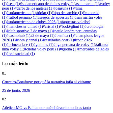
(
1
)
#
sesi
(
1
)
#
sudamericano de clubes voley
(
1
)
#
san martin
(
1
)
#
voley
peru
(
1
)
#
derbi de los angeles
(
1
)
#
osasuna
(
1
)
#
lima
(
1
)
#
sudamericano
(
1
)
#
dolar
(
1
)
#
tipo de cambio
(
1
)
#
comercio
(
1
)
#
fútbol peruano
(
1
)
#
sesgos de apuestas
(
1
)
#
san martin voley
(
1
)
#
sudamericano de clubes 2026
(
1
)
#
apuestas voleibol
(
1
)
#
manchester united
(
1
)
#
cristal
(
1
)
#
bodø/glimt
(
1
)
#
cronologia
(
1
)
#
club sportivo 2 de mayo
(
1
)
#
paulo londra peru entradas
(
1
)
#
casinohub
(
1
)
#
2 de mayo
(
1
)
#
benfica
(
1
)
#
champions league
2026
(
1
)
#
hora y canal
(
1
)
#
resultados coar
(
1
)
#
coar 2026
(
1
)
#
primera fase
(
1
)
#
geminis
(
1
)
#
liga peruana de voley
(
1
)
#
alianza
lima voley
(
1
)
#
cuotas voley peru
(
1
)
#
girona
(
1
)
#
mercados de goles
(
1
)
#
real sociedad
(
1
)
Lo más leído
01
Cruzeiro-Botafogo: por qué la narrativa infla al visitante
25 de junio, 2026
02
Atlético-MG vs Bahia: por qué el favorito no lo es tanto