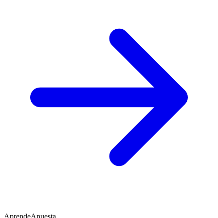
AprendeApuesta