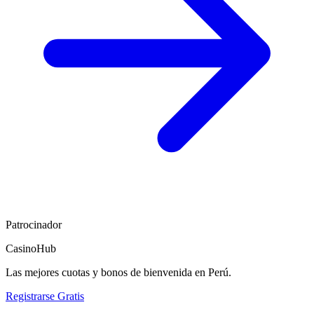
Patrocinador
CasinoHub
Las mejores cuotas y bonos de bienvenida en Perú.
Registrarse Gratis