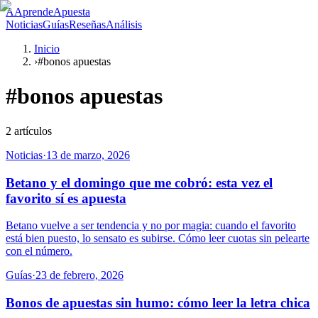
A
AprendeApuesta
Noticias
Guías
Reseñas
Análisis
Inicio
›
#bonos apuestas
#
bonos apuestas
2
artículos
Noticias
·
13 de marzo, 2026
Betano y el domingo que me cobró: esta vez el
favorito sí es apuesta
Betano vuelve a ser tendencia y no por magia: cuando el favorito
está bien puesto, lo sensato es subirse. Cómo leer cuotas sin pelearte
con el número.
Guías
·
23 de febrero, 2026
Bonos de apuestas sin humo: cómo leer la letra chica