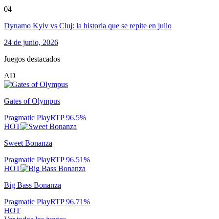
04
Dynamo Kyiv vs Cluj: la historia que se repite en julio
24 de junio, 2026
Juegos destacados
AD
Gates of Olympus
Pragmatic Play
RTP
96.5
%
HOT
Sweet Bonanza
Pragmatic Play
RTP
96.51
%
HOT
Big Bass Bonanza
Pragmatic Play
RTP
96.71
%
HOT