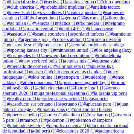
(
1
)
#
historial serie a
(
1
)
#
serie-a
(
1
)
#
santos laguna
(
1
)
#
club queretaro
(
1
)
#
club america
(
1
)
#
probabilidad implícita
(
1
)
#
analisis tactico
(
1
)
#
newells old boys vs talleres
(
1
)
#
valor apuestas
(
1
)
#
saques de
esquina
(
1
)
#
fútbol argentino
(
1
)
#
genoa
(
1
)
#
as roma
(
1
)
#
fiorentina
(
1
)
#
ac milan
(
1
)
#
venezia
(
1
)
#
táctica
(
1
)
#
fbc melgar
(
1
)
#
belgrano
cordoba
(
1
)
#
rosario central
(
1
)
#
derbi 401
(
1
)
#
chapecoense
(
1
)
#
sassuolo
(
1
)
#
seattle sounders
(
1
)
#
portland timbers
(
1
)
#
sarmiento
junin
(
1
)
#
argentinos jrs
(
1
)
#
corners altitud
(
1
)
#
primera división
(
1
)
#
nashville sc
(
1
)
#
gimnasia m.
(
1
)
#
central cordoba de santiago
(
1
)
#
sporting kansas city
(
1
)
#
minnesota united
(
1
)
#
los angeles galaxy
(
1
)
#
los angeles fc
(
1
)
#
new england revolution
(
1
)
#
philadelphia
union
(
1
)
#
new york red bulls
(
1
)
#
cuotas mls
(
1
)
#
apuesta valor
(
1
)
#
mercado de corners
(
1
)
#
valor apuesta
(
1
)
#
apuestas liga
profesional
(
1
)
#
cusco
(
1
)
#
club deportivo los chankas
(
1
)
#
ucv
moquegua
(
1
)
#
slots online
(
1
)
#
petroperu
(
1
)
#
underdog
(
1
)
#
once
caldas
(
1
)
#
atlético nacional
(
1
)
#
posiciones liga betplay
(
1
)
#
torino
(
1
)
#
brasileirão
(
1
)
#
club cienciano
(
1
)
#
fixture liga 1
(
1
)
#
torneo
apertura 2026
(
1
)
#
liga profesional argentina
(
1
)
#
la granja vip peru
(
1
)
#
reality peru
(
1
)
#
golden state warriors
(
1
)
#
gasoducto
(
1
)
#
gasoducto sur peruano
(
1
)
#
peruano
(
1
)
#
apuestas peru
(
1
)
#
juan
pablo ii college
(
1
)
#
phoenix suns
(
1
)
#
portland trail blazers
(
1
)
#
puerto cabello
(
1
)
#
sorteo
(
1
)
#
la tinka
(
1
)
#
resultados
(
1
)
#
maroon
5 peru
(
1
)
#
maroon
(
1
)
#
pokemon
(
1
)
#
pokemon champions
(
1
)
#
nintendo switch
(
1
)
#
deportivo cuenca
(
1
)
#
documento nacional
de identidad
(
1
)
#
dni perú
(
1
)
#
elecciones 2026
(
1
)
#
sudamericana