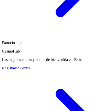
Patrocinador
CasinoHub
Las mejores cuotas y bonos de bienvenida en Perú.
Registrarse Gratis