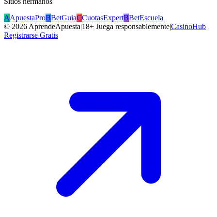
Sitios hermanos
A
ApuestaPro
B
BetGuia
C
CuotasExpert
B
BetEscuela
©
2026
AprendeApuesta
|
18+ Juega responsablemente
|
CasinoHub
Registrarse Gratis