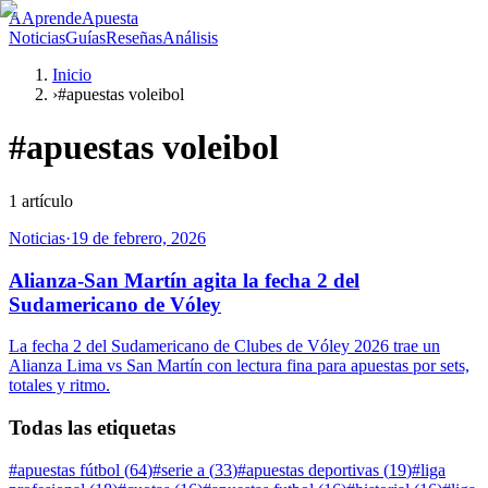
A
AprendeApuesta
Noticias
Guías
Reseñas
Análisis
Inicio
›
#apuestas voleibol
#
apuestas voleibol
1
artículo
Noticias
·
19 de febrero, 2026
Alianza-San Martín agita la fecha 2 del
Sudamericano de Vóley
La fecha 2 del Sudamericano de Clubes de Vóley 2026 trae un
Alianza Lima vs San Martín con lectura fina para apuestas por sets,
totales y ritmo.
Todas las etiquetas
#
apuestas fútbol
(
64
)
#
serie a
(
33
)
#
apuestas deportivas
(
19
)
#
liga