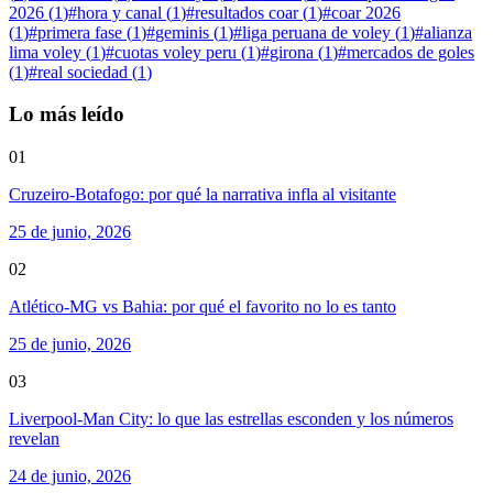
2026
(
1
)
#
hora y canal
(
1
)
#
resultados coar
(
1
)
#
coar 2026
(
1
)
#
primera fase
(
1
)
#
geminis
(
1
)
#
liga peruana de voley
(
1
)
#
alianza
lima voley
(
1
)
#
cuotas voley peru
(
1
)
#
girona
(
1
)
#
mercados de goles
(
1
)
#
real sociedad
(
1
)
Lo más leído
01
Cruzeiro-Botafogo: por qué la narrativa infla al visitante
25 de junio, 2026
02
Atlético-MG vs Bahia: por qué el favorito no lo es tanto
25 de junio, 2026
03
Liverpool-Man City: lo que las estrellas esconden y los números
revelan
24 de junio, 2026