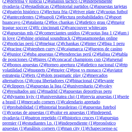
(
2
)
#
defensa y justicia
(
2
)
#
analisis táctico
(
2
)
#
independiente
rivadavia
(
2
)
#
estadísticas
(
2
)
#
historial partidos
(
2
)
#
apuestas tarjetas
(
2
)
#
patrón histórico
(
2
)
#
lectura fria
(
2
)
#
river plate
(
2
)
#
cuotas futbol
(
2
)
#
antecedentes
(
2
)
#
napoli
(
2
)
#
lectura probabilidades
(
2
)
#
sport
huancayo
(
2
)
#
atalanta
(
2
)
#
los chankas
(
2
)
#
atletico grau
(
2
)
#
major
league soccer
(
2
)
#
fc cincinnati
(
2
)
#
vancouver whitecaps
(
2
)
#
apuestas mls
(
2
)
#
comerciantes unidos
(
2
)
#
cuotas liga 1
(
2
)
#
am i
in love
(
2
)
#
shine original soundtrack
(
2
)
#
tragamonedas online
(
2
)
#
noticias perú
(
2
)
#
melgar
(
2
)
#
chankas
(
2
)
#
inter
(
2
)
#
liga 1 peru
(
2
)
#
racing
(
2
)
#
stephen curry
(
2
)
#
cajamarca
(
2
)
#
juegos de casino
(
2
)
#
junior
(
2
)
#
nba apuestas
(
2
)
#
tendencias perú
(
2
)
#
laliga
(
2
)
#
tabla
de posiciones
(
2
)
#
tigres
(
2
)
#
concacaf champions cup
(
2
)
#
arsenal
(
2
)
#
bonos apuestas
(
2
)
#
torneo apertura
(
2
)
#
atletico nacional
(
2
)
#
rtp
volatilidad
(
2
)
#
nuggets
(
2
)
#
mujer
(
2
)
#
psg vs monaco
(
2
)
#
aviator
estrategia
(
2
)
#
jetx
(
2
)
#
slots pragmatic play
(
2
)
#
mercados
alternativos
(
2
)
#
copa libertadores
(
2
)
#
binacional
(
2
)
#
levante
(
2
)
#
clippers
(
2
)
#
apuestas la liga
(
2
)
#
universitario
(
2
)
#
voley
(
2
)
#
resultados uni
(
2
)
#
madrid
(
2
)
#
apuestas deportivas peru
(
2
)
#
dynamo kyiv
(
1
)
#
universitatea cluj
(
1
)
#
previa apuestas
(
1
)
#
serie
a brasil
(
1
)
#
mercado corners
(
1
)
#
calendario apretado
(
1
)
#
probabilidad
(
1
)
#
historial brasileirao
(
1
)
#
apuestas futebol
(
1
)
#
cuotas de apuestas
(
1
)
#
valor en apuestas
(
1
)
#
independ.
rivadavia
(
1
)
#
patron repetido
(
1
)
#
historico cruces
(
1
)
#
apuestas
premier
(
1
)
#
estudiantes l.p.
(
1
)
#
independiente
(
1
)
#
pronóstico
apuestas
(
1
)
#
análisis corners
(
1
)
#
man city
(
1
)
#
chapecoense-sc