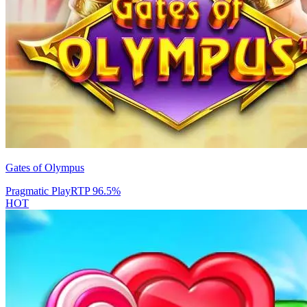
Gates of Olympus
Pragmatic Play
RTP
96.5
%
HOT