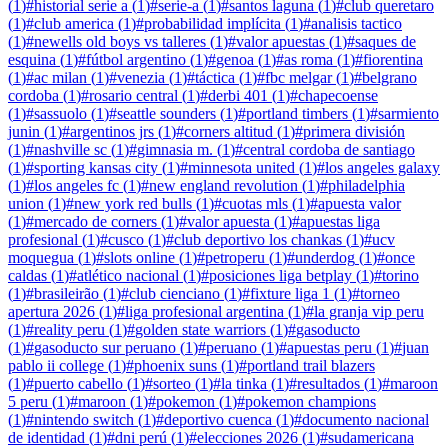
(
1
)
#
historial serie a
(
1
)
#
serie-a
(
1
)
#
santos laguna
(
1
)
#
club queretaro
(
1
)
#
club america
(
1
)
#
probabilidad implícita
(
1
)
#
analisis tactico
(
1
)
#
newells old boys vs talleres
(
1
)
#
valor apuestas
(
1
)
#
saques de
esquina
(
1
)
#
fútbol argentino
(
1
)
#
genoa
(
1
)
#
as roma
(
1
)
#
fiorentina
(
1
)
#
ac milan
(
1
)
#
venezia
(
1
)
#
táctica
(
1
)
#
fbc melgar
(
1
)
#
belgrano
cordoba
(
1
)
#
rosario central
(
1
)
#
derbi 401
(
1
)
#
chapecoense
(
1
)
#
sassuolo
(
1
)
#
seattle sounders
(
1
)
#
portland timbers
(
1
)
#
sarmiento
junin
(
1
)
#
argentinos jrs
(
1
)
#
corners altitud
(
1
)
#
primera división
(
1
)
#
nashville sc
(
1
)
#
gimnasia m.
(
1
)
#
central cordoba de santiago
(
1
)
#
sporting kansas city
(
1
)
#
minnesota united
(
1
)
#
los angeles galaxy
(
1
)
#
los angeles fc
(
1
)
#
new england revolution
(
1
)
#
philadelphia
union
(
1
)
#
new york red bulls
(
1
)
#
cuotas mls
(
1
)
#
apuesta valor
(
1
)
#
mercado de corners
(
1
)
#
valor apuesta
(
1
)
#
apuestas liga
profesional
(
1
)
#
cusco
(
1
)
#
club deportivo los chankas
(
1
)
#
ucv
moquegua
(
1
)
#
slots online
(
1
)
#
petroperu
(
1
)
#
underdog
(
1
)
#
once
caldas
(
1
)
#
atlético nacional
(
1
)
#
posiciones liga betplay
(
1
)
#
torino
(
1
)
#
brasileirão
(
1
)
#
club cienciano
(
1
)
#
fixture liga 1
(
1
)
#
torneo
apertura 2026
(
1
)
#
liga profesional argentina
(
1
)
#
la granja vip peru
(
1
)
#
reality peru
(
1
)
#
golden state warriors
(
1
)
#
gasoducto
(
1
)
#
gasoducto sur peruano
(
1
)
#
peruano
(
1
)
#
apuestas peru
(
1
)
#
juan
pablo ii college
(
1
)
#
phoenix suns
(
1
)
#
portland trail blazers
(
1
)
#
puerto cabello
(
1
)
#
sorteo
(
1
)
#
la tinka
(
1
)
#
resultados
(
1
)
#
maroon
5 peru
(
1
)
#
maroon
(
1
)
#
pokemon
(
1
)
#
pokemon champions
(
1
)
#
nintendo switch
(
1
)
#
deportivo cuenca
(
1
)
#
documento nacional
de identidad
(
1
)
#
dni perú
(
1
)
#
elecciones 2026
(
1
)
#
sudamericana