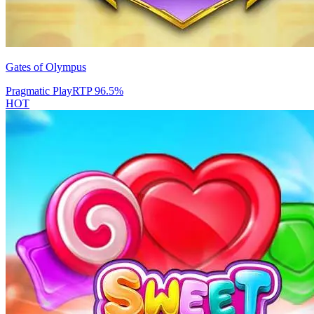
Gates of Olympus
Pragmatic Play
RTP
96.5
%
HOT