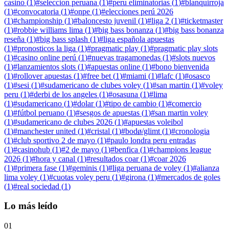
casino
(
1
)
#
seleccion peruana
(
1
)
#
peru eliminatorias
(
1
)
#
blanquirroja
(
1
)
#
convocatoria
(
1
)
#
onpe
(
1
)
#
elecciones perú 2026
(
1
)
#
championship
(
1
)
#
baloncesto juvenil
(
1
)
#
liga 2
(
1
)
#
ticketmaster
(
1
)
#
robbie williams lima
(
1
)
#
big bass bonanza
(
1
)
#
big bass bonanza
reseña
(
1
)
#
big bass splash
(
1
)
#
liga española apuestas
(
1
)
#
pronosticos la liga
(
1
)
#
pragmatic play
(
1
)
#
pragmatic play slots
(
1
)
#
casino online perú
(
1
)
#
nuevas tragamonedas
(
1
)
#
slots nuevos
(
1
)
#
lanzamientos slots
(
1
)
#
apuestas online
(
1
)
#
bono bienvenida
(
1
)
#
rollover apuestas
(
1
)
#
free bet
(
1
)
#
miami
(
1
)
#
lafc
(
1
)
#
osasco
(
1
)
#
sesi
(
1
)
#
sudamericano de clubes voley
(
1
)
#
san martin
(
1
)
#
voley
peru
(
1
)
#
derbi de los angeles
(
1
)
#
osasuna
(
1
)
#
lima
(
1
)
#
sudamericano
(
1
)
#
dolar
(
1
)
#
tipo de cambio
(
1
)
#
comercio
(
1
)
#
fútbol peruano
(
1
)
#
sesgos de apuestas
(
1
)
#
san martin voley
(
1
)
#
sudamericano de clubes 2026
(
1
)
#
apuestas voleibol
(
1
)
#
manchester united
(
1
)
#
cristal
(
1
)
#
bodø/glimt
(
1
)
#
cronologia
(
1
)
#
club sportivo 2 de mayo
(
1
)
#
paulo londra peru entradas
(
1
)
#
casinohub
(
1
)
#
2 de mayo
(
1
)
#
benfica
(
1
)
#
champions league
2026
(
1
)
#
hora y canal
(
1
)
#
resultados coar
(
1
)
#
coar 2026
(
1
)
#
primera fase
(
1
)
#
geminis
(
1
)
#
liga peruana de voley
(
1
)
#
alianza
lima voley
(
1
)
#
cuotas voley peru
(
1
)
#
girona
(
1
)
#
mercados de goles
(
1
)
#
real sociedad
(
1
)
Lo más leído
01