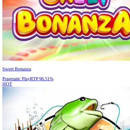
Sweet Bonanza
Pragmatic Play
RTP
96.51
%
HOT