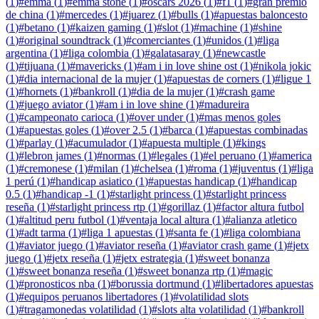
(
1
)
#
emma
(
1
)
#
emma stone
(
1
)
#
oscars 2026
(
1
)
#
f1
(
1
)
#
gran premio
de china
(
1
)
#
mercedes
(
1
)
#
juarez
(
1
)
#
bulls
(
1
)
#
apuestas baloncesto
(
1
)
#
betano
(
1
)
#
kaizen gaming
(
1
)
#
slot
(
1
)
#
machine
(
1
)
#
shine
(
1
)
#
original soundtrack
(
1
)
#
comerciantes
(
1
)
#
unidos
(
1
)
#
liga
argentina
(
1
)
#
liga colombia
(
1
)
#
galatasaray
(
1
)
#
newcastle
(
1
)
#
tijuana
(
1
)
#
mavericks
(
1
)
#
am i in love shine ost
(
1
)
#
nikola jokic
(
1
)
#
dia internacional de la mujer
(
1
)
#
apuestas de corners
(
1
)
#
ligue 1
(
1
)
#
hornets
(
1
)
#
bankroll
(
1
)
#
dia de la mujer
(
1
)
#
crash game
(
1
)
#
juego aviator
(
1
)
#
am i in love shine
(
1
)
#
madureira
(
1
)
#
campeonato carioca
(
1
)
#
over under
(
1
)
#
mas menos goles
(
1
)
#
apuestas goles
(
1
)
#
over 2.5
(
1
)
#
barca
(
1
)
#
apuestas combinadas
(
1
)
#
parlay
(
1
)
#
acumulador
(
1
)
#
apuesta multiple
(
1
)
#
kings
(
1
)
#
lebron james
(
1
)
#
normas
(
1
)
#
legales
(
1
)
#
el peruano
(
1
)
#
america
(
1
)
#
cremonese
(
1
)
#
milan
(
1
)
#
chelsea
(
1
)
#
roma
(
1
)
#
juventus
(
1
)
#
liga
1 perú
(
1
)
#
handicap asiatico
(
1
)
#
apuestas handicap
(
1
)
#
handicap
0.5
(
1
)
#
handicap -1
(
1
)
#
starlight princess
(
1
)
#
starlight princess
reseña
(
1
)
#
starlight princess rtp
(
1
)
#
gorillaz
(
1
)
#
factor altura futbol
(
1
)
#
altitud peru futbol
(
1
)
#
ventaja local altura
(
1
)
#
alianza atletico
(
1
)
#
adt tarma
(
1
)
#
liga 1 apuestas
(
1
)
#
santa fe
(
1
)
#
liga colombiana
(
1
)
#
aviator juego
(
1
)
#
aviator reseña
(
1
)
#
aviator crash game
(
1
)
#
jetx
juego
(
1
)
#
jetx reseña
(
1
)
#
jetx estrategia
(
1
)
#
sweet bonanza
(
1
)
#
sweet bonanza reseña
(
1
)
#
sweet bonanza rtp
(
1
)
#
magic
(
1
)
#
pronosticos nba
(
1
)
#
borussia dortmund
(
1
)
#
libertadores apuestas
(
1
)
#
equipos peruanos libertadores
(
1
)
#
volatilidad slots
(
1
)
#
tragamonedas volatilidad
(
1
)
#
slots alta volatilidad
(
1
)
#
bankroll