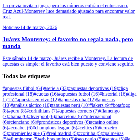
La previa invita a jugar, pero los números enfrían el entusiasmo:
Cruz Azul-Monterrey luce demasiado ajustado para encontrar valor
real.
Noticias
·
14 de marzo, 2026
Juárez-Monterrey: el favorito no regala nada, pero
manda
Este sábado 14 de marzo, Juárez recibe a Monterrey. La lectura de
apuestas es simple: el favorito está bien puesto y conviene seguirlo.
Todas las etiquetas
#
apuestas fútbol
(
64
)
#
serie a
(
33
)
#
apuestas deportivas
(
19
)
#
liga
profesional
(
18
)
#
cuotas
(
16
)
#
apuestas futbol
(
16
)
#
historial
(
16
)
#
liga
1
(
15
)
#
apuestas en vivo
(
12
)
#
apuestas nba
(
12
)
#
apuestas
(
10
)
#
análisis táctico
(
10
)
#
apuestas perú
(
10
)
#
lakers
(
9
)
#
botafogo
(
8
)
#
peru
(
8
)
#
corinthians
(
7
)
#
apuestas corners
(
7
)
#
flamengo
(
7
)
#
bahia
(
6
)
#
liverpool
(
6
)
#
barcelona
(
6
)
#
internacional
(
6
)
#
cienciano
(
6
)
#
pronósticos deportivos
(
6
)
#
casino online
(
6
)
#
ecuabet
(
6
)
#
champions league
(
6
)
#
celtics
(
6
)
#
cruzeiro
(
5
)
#
premier league
(
5
)
#
real madrid
(
5
)
#
coritiba
(
5
)
#
palmeiras
(
5
)
#
fluminense
(
5
)
#
rb bragantino
(
5
)
#
sao paulo
(
5
)
#
santos
(
5
)
#
la