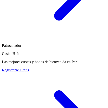
Patrocinador
CasinoHub
Las mejores cuotas y bonos de bienvenida en Perú.
Registrarse Gratis