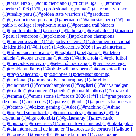
(
1
)
#
brasileirão
(
1
)
#
club cienciano
(
1
)
#
fixture liga 1
(
1
)
#
torneo
apertura 2026
(
1
)
#
liga profesional argentina
(
1
)
#
la granja vip peru
(
1
)
#
reality peru
(
1
)
#
golden state warriors
(
1
)
#
gasoducto
(
1
)
#
gasoducto sur peruano
(
1
)
#
peruano
(
1
)
#
apuestas peru
(
1
)
#
juan
pablo ii college
(
1
)
#
phoenix suns
(
1
)
#
portland trail blazers
(
1
)
#
puerto cabello
(
1
)
#
sorteo
(
1
)
#
la tinka
(
1
)
#
resultados
(
1
)
#
maroon
5 peru
(
1
)
#
maroon
(
1
)
#
pokemon
(
1
)
#
pokemon champions
(
1
)
#
nintendo switch
(
1
)
#
deportivo cuenca
(
1
)
#
documento nacional
de identidad
(
1
)
#
dni perú
(
1
)
#
elecciones 2026
(
1
)
#
sudamericana
(
1
)
#
fútbol sudamericano
(
1
)
#
bogota
(
1
)
#
belgrano
(
1
)
#
atletico
rafaela
(
1
)
#
copa argentina
(
1
)
#
nets
(
1
)
#
tarjeta roja
(
1
)
#
roja futbol
(
1
)
#
mercados en vivo
(
1
)
#
selección peruana
(
1
)
#
perú vs senegal
(
1
)
#
robbie williams
(
1
)
#
robbie williams peru
(
1
)
#
conciertos lima
(
1
)
#
rayo vallecano
(
1
)
#
posiciones
(
1
)
#
defensor sporting
(
1
)
#
nacional
(
1
)
#
primera división uruguay
(
1
)
#
brighton
(
1
)
#
cincinnati
(
1
)
#
concachampions
(
1
)
#
cagliari
(
1
)
#
adt vs melgar
(
1
)
#
seattle
(
1
)
#
sounders
(
1
)
#
betis
(
1
)
#
panathinaikos
(
1
)
#
cruz azul
(
1
)
#
emma
(
1
)
#
emma stone
(
1
)
#
oscars 2026
(
1
)
#
f1
(
1
)
#
gran premio
de china
(
1
)
#
mercedes
(
1
)
#
juarez
(
1
)
#
bulls
(
1
)
#
apuestas baloncesto
(
1
)
#
betano
(
1
)
#
kaizen gaming
(
1
)
#
slot
(
1
)
#
machine
(
1
)
#
shine
(
1
)
#
original soundtrack
(
1
)
#
comerciantes
(
1
)
#
unidos
(
1
)
#
liga
argentina
(
1
)
#
liga colombia
(
1
)
#
galatasaray
(
1
)
#
newcastle
(
1
)
#
tijuana
(
1
)
#
mavericks
(
1
)
#
am i in love shine ost
(
1
)
#
nikola jokic
(
1
)
#
dia internacional de la mujer
(
1
)
#
apuestas de corners
(
1
)
#
ligue 1
(
1
)
#
hornets
(
1
)
#
bankroll
(
1
)
#
dia de la mujer
(
1
)
#
crash game