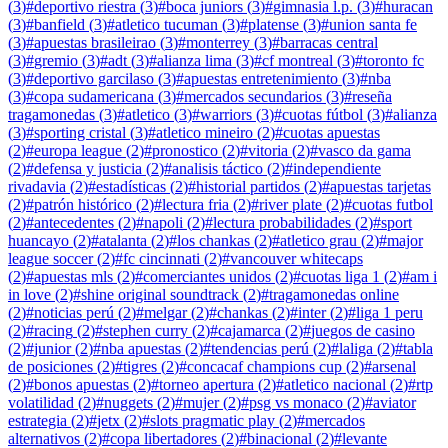
(
3
)
#
deportivo riestra
(
3
)
#
boca juniors
(
3
)
#
gimnasia l.p.
(
3
)
#
huracan
(
3
)
#
banfield
(
3
)
#
atletico tucuman
(
3
)
#
platense
(
3
)
#
union santa fe
(
3
)
#
apuestas brasileirao
(
3
)
#
monterrey
(
3
)
#
barracas central
(
3
)
#
gremio
(
3
)
#
adt
(
3
)
#
alianza lima
(
3
)
#
cf montreal
(
3
)
#
toronto fc
(
3
)
#
deportivo garcilaso
(
3
)
#
apuestas entretenimiento
(
3
)
#
nba
(
3
)
#
copa sudamericana
(
3
)
#
mercados secundarios
(
3
)
#
reseña
tragamonedas
(
3
)
#
atletico
(
3
)
#
warriors
(
3
)
#
cuotas fútbol
(
3
)
#
alianza
(
3
)
#
sporting cristal
(
3
)
#
atletico mineiro
(
2
)
#
cuotas apuestas
(
2
)
#
europa league
(
2
)
#
pronostico
(
2
)
#
vitoria
(
2
)
#
vasco da gama
(
2
)
#
defensa y justicia
(
2
)
#
analisis táctico
(
2
)
#
independiente
rivadavia
(
2
)
#
estadísticas
(
2
)
#
historial partidos
(
2
)
#
apuestas tarjetas
(
2
)
#
patrón histórico
(
2
)
#
lectura fria
(
2
)
#
river plate
(
2
)
#
cuotas futbol
(
2
)
#
antecedentes
(
2
)
#
napoli
(
2
)
#
lectura probabilidades
(
2
)
#
sport
huancayo
(
2
)
#
atalanta
(
2
)
#
los chankas
(
2
)
#
atletico grau
(
2
)
#
major
league soccer
(
2
)
#
fc cincinnati
(
2
)
#
vancouver whitecaps
(
2
)
#
apuestas mls
(
2
)
#
comerciantes unidos
(
2
)
#
cuotas liga 1
(
2
)
#
am i
in love
(
2
)
#
shine original soundtrack
(
2
)
#
tragamonedas online
(
2
)
#
noticias perú
(
2
)
#
melgar
(
2
)
#
chankas
(
2
)
#
inter
(
2
)
#
liga 1 peru
(
2
)
#
racing
(
2
)
#
stephen curry
(
2
)
#
cajamarca
(
2
)
#
juegos de casino
(
2
)
#
junior
(
2
)
#
nba apuestas
(
2
)
#
tendencias perú
(
2
)
#
laliga
(
2
)
#
tabla
de posiciones
(
2
)
#
tigres
(
2
)
#
concacaf champions cup
(
2
)
#
arsenal
(
2
)
#
bonos apuestas
(
2
)
#
torneo apertura
(
2
)
#
atletico nacional
(
2
)
#
rtp
volatilidad
(
2
)
#
nuggets
(
2
)
#
mujer
(
2
)
#
psg vs monaco
(
2
)
#
aviator
estrategia
(
2
)
#
jetx
(
2
)
#
slots pragmatic play
(
2
)
#
mercados
alternativos
(
2
)
#
copa libertadores
(
2
)
#
binacional
(
2
)
#
levante