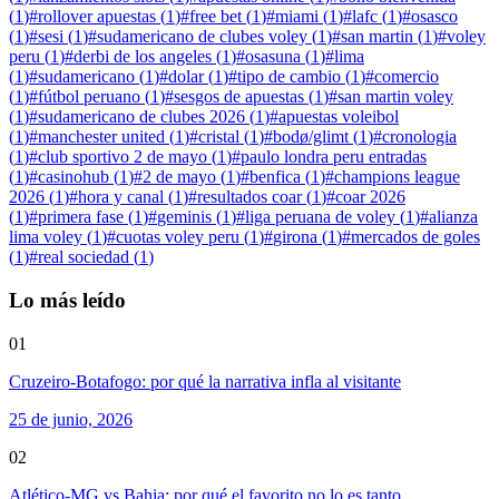
(
1
)
#
rollover apuestas
(
1
)
#
free bet
(
1
)
#
miami
(
1
)
#
lafc
(
1
)
#
osasco
(
1
)
#
sesi
(
1
)
#
sudamericano de clubes voley
(
1
)
#
san martin
(
1
)
#
voley
peru
(
1
)
#
derbi de los angeles
(
1
)
#
osasuna
(
1
)
#
lima
(
1
)
#
sudamericano
(
1
)
#
dolar
(
1
)
#
tipo de cambio
(
1
)
#
comercio
(
1
)
#
fútbol peruano
(
1
)
#
sesgos de apuestas
(
1
)
#
san martin voley
(
1
)
#
sudamericano de clubes 2026
(
1
)
#
apuestas voleibol
(
1
)
#
manchester united
(
1
)
#
cristal
(
1
)
#
bodø/glimt
(
1
)
#
cronologia
(
1
)
#
club sportivo 2 de mayo
(
1
)
#
paulo londra peru entradas
(
1
)
#
casinohub
(
1
)
#
2 de mayo
(
1
)
#
benfica
(
1
)
#
champions league
2026
(
1
)
#
hora y canal
(
1
)
#
resultados coar
(
1
)
#
coar 2026
(
1
)
#
primera fase
(
1
)
#
geminis
(
1
)
#
liga peruana de voley
(
1
)
#
alianza
lima voley
(
1
)
#
cuotas voley peru
(
1
)
#
girona
(
1
)
#
mercados de goles
(
1
)
#
real sociedad
(
1
)
Lo más leído
01
Cruzeiro-Botafogo: por qué la narrativa infla al visitante
25 de junio, 2026
02
Atlético-MG vs Bahia: por qué el favorito no lo es tanto