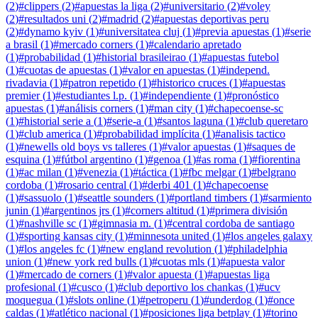
(
2
)
#
clippers
(
2
)
#
apuestas la liga
(
2
)
#
universitario
(
2
)
#
voley
(
2
)
#
resultados uni
(
2
)
#
madrid
(
2
)
#
apuestas deportivas peru
(
2
)
#
dynamo kyiv
(
1
)
#
universitatea cluj
(
1
)
#
previa apuestas
(
1
)
#
serie
a brasil
(
1
)
#
mercado corners
(
1
)
#
calendario apretado
(
1
)
#
probabilidad
(
1
)
#
historial brasileirao
(
1
)
#
apuestas futebol
(
1
)
#
cuotas de apuestas
(
1
)
#
valor en apuestas
(
1
)
#
independ.
rivadavia
(
1
)
#
patron repetido
(
1
)
#
historico cruces
(
1
)
#
apuestas
premier
(
1
)
#
estudiantes l.p.
(
1
)
#
independiente
(
1
)
#
pronóstico
apuestas
(
1
)
#
análisis corners
(
1
)
#
man city
(
1
)
#
chapecoense-sc
(
1
)
#
historial serie a
(
1
)
#
serie-a
(
1
)
#
santos laguna
(
1
)
#
club queretaro
(
1
)
#
club america
(
1
)
#
probabilidad implícita
(
1
)
#
analisis tactico
(
1
)
#
newells old boys vs talleres
(
1
)
#
valor apuestas
(
1
)
#
saques de
esquina
(
1
)
#
fútbol argentino
(
1
)
#
genoa
(
1
)
#
as roma
(
1
)
#
fiorentina
(
1
)
#
ac milan
(
1
)
#
venezia
(
1
)
#
táctica
(
1
)
#
fbc melgar
(
1
)
#
belgrano
cordoba
(
1
)
#
rosario central
(
1
)
#
derbi 401
(
1
)
#
chapecoense
(
1
)
#
sassuolo
(
1
)
#
seattle sounders
(
1
)
#
portland timbers
(
1
)
#
sarmiento
junin
(
1
)
#
argentinos jrs
(
1
)
#
corners altitud
(
1
)
#
primera división
(
1
)
#
nashville sc
(
1
)
#
gimnasia m.
(
1
)
#
central cordoba de santiago
(
1
)
#
sporting kansas city
(
1
)
#
minnesota united
(
1
)
#
los angeles galaxy
(
1
)
#
los angeles fc
(
1
)
#
new england revolution
(
1
)
#
philadelphia
union
(
1
)
#
new york red bulls
(
1
)
#
cuotas mls
(
1
)
#
apuesta valor
(
1
)
#
mercado de corners
(
1
)
#
valor apuesta
(
1
)
#
apuestas liga
profesional
(
1
)
#
cusco
(
1
)
#
club deportivo los chankas
(
1
)
#
ucv
moquegua
(
1
)
#
slots online
(
1
)
#
petroperu
(
1
)
#
underdog
(
1
)
#
once
caldas
(
1
)
#
atlético nacional
(
1
)
#
posiciones liga betplay
(
1
)
#
torino