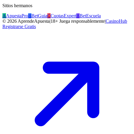
Sitios hermanos
A
ApuestaPro
B
BetGuia
C
CuotasExpert
B
BetEscuela
©
2026
AprendeApuesta
|
18+ Juega responsablemente
|
CasinoHub
Registrarse Gratis