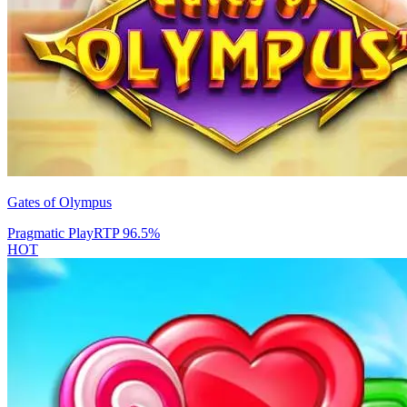
Gates of Olympus
Pragmatic Play
RTP
96.5
%
HOT