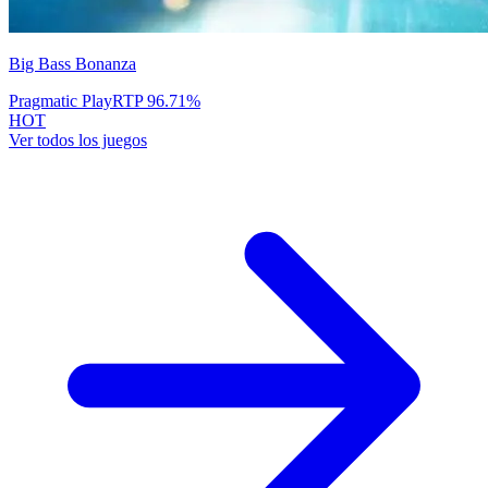
Big Bass Bonanza
Pragmatic Play
RTP
96.71
%
HOT
Ver todos los juegos