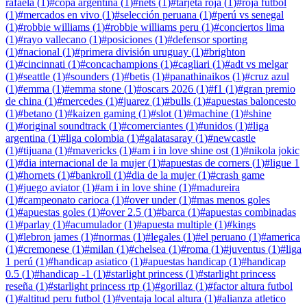
rafaela
(
1
)
#
copa argentina
(
1
)
#
nets
(
1
)
#
tarjeta roja
(
1
)
#
roja futbol
(
1
)
#
mercados en vivo
(
1
)
#
selección peruana
(
1
)
#
perú vs senegal
(
1
)
#
robbie williams
(
1
)
#
robbie williams peru
(
1
)
#
conciertos lima
(
1
)
#
rayo vallecano
(
1
)
#
posiciones
(
1
)
#
defensor sporting
(
1
)
#
nacional
(
1
)
#
primera división uruguay
(
1
)
#
brighton
(
1
)
#
cincinnati
(
1
)
#
concachampions
(
1
)
#
cagliari
(
1
)
#
adt vs melgar
(
1
)
#
seattle
(
1
)
#
sounders
(
1
)
#
betis
(
1
)
#
panathinaikos
(
1
)
#
cruz azul
(
1
)
#
emma
(
1
)
#
emma stone
(
1
)
#
oscars 2026
(
1
)
#
f1
(
1
)
#
gran premio
de china
(
1
)
#
mercedes
(
1
)
#
juarez
(
1
)
#
bulls
(
1
)
#
apuestas baloncesto
(
1
)
#
betano
(
1
)
#
kaizen gaming
(
1
)
#
slot
(
1
)
#
machine
(
1
)
#
shine
(
1
)
#
original soundtrack
(
1
)
#
comerciantes
(
1
)
#
unidos
(
1
)
#
liga
argentina
(
1
)
#
liga colombia
(
1
)
#
galatasaray
(
1
)
#
newcastle
(
1
)
#
tijuana
(
1
)
#
mavericks
(
1
)
#
am i in love shine ost
(
1
)
#
nikola jokic
(
1
)
#
dia internacional de la mujer
(
1
)
#
apuestas de corners
(
1
)
#
ligue 1
(
1
)
#
hornets
(
1
)
#
bankroll
(
1
)
#
dia de la mujer
(
1
)
#
crash game
(
1
)
#
juego aviator
(
1
)
#
am i in love shine
(
1
)
#
madureira
(
1
)
#
campeonato carioca
(
1
)
#
over under
(
1
)
#
mas menos goles
(
1
)
#
apuestas goles
(
1
)
#
over 2.5
(
1
)
#
barca
(
1
)
#
apuestas combinadas
(
1
)
#
parlay
(
1
)
#
acumulador
(
1
)
#
apuesta multiple
(
1
)
#
kings
(
1
)
#
lebron james
(
1
)
#
normas
(
1
)
#
legales
(
1
)
#
el peruano
(
1
)
#
america
(
1
)
#
cremonese
(
1
)
#
milan
(
1
)
#
chelsea
(
1
)
#
roma
(
1
)
#
juventus
(
1
)
#
liga
1 perú
(
1
)
#
handicap asiatico
(
1
)
#
apuestas handicap
(
1
)
#
handicap
0.5
(
1
)
#
handicap -1
(
1
)
#
starlight princess
(
1
)
#
starlight princess
reseña
(
1
)
#
starlight princess rtp
(
1
)
#
gorillaz
(
1
)
#
factor altura futbol
(
1
)
#
altitud peru futbol
(
1
)
#
ventaja local altura
(
1
)
#
alianza atletico