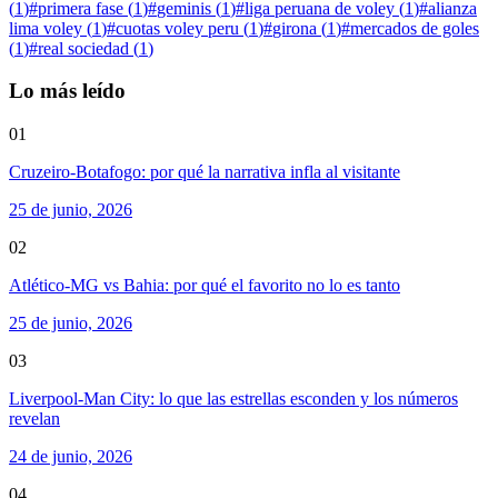
(
1
)
#
primera fase
(
1
)
#
geminis
(
1
)
#
liga peruana de voley
(
1
)
#
alianza
lima voley
(
1
)
#
cuotas voley peru
(
1
)
#
girona
(
1
)
#
mercados de goles
(
1
)
#
real sociedad
(
1
)
Lo más leído
01
Cruzeiro-Botafogo: por qué la narrativa infla al visitante
25 de junio, 2026
02
Atlético-MG vs Bahia: por qué el favorito no lo es tanto
25 de junio, 2026
03
Liverpool-Man City: lo que las estrellas esconden y los números
revelan
24 de junio, 2026
04