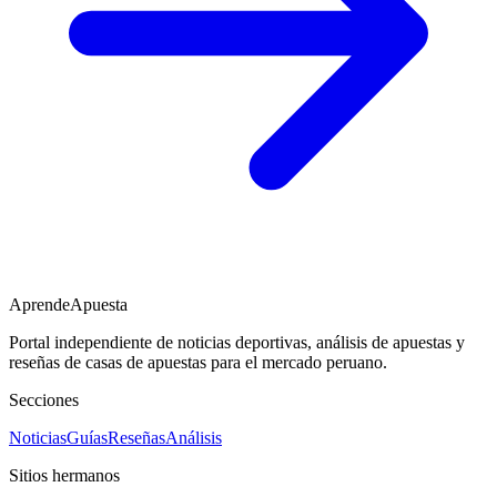
AprendeApuesta
Portal independiente de noticias deportivas, análisis de apuestas y
reseñas de casas de apuestas para el mercado peruano.
Secciones
Noticias
Guías
Reseñas
Análisis
Sitios hermanos