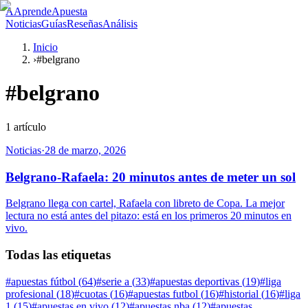
A
AprendeApuesta
Noticias
Guías
Reseñas
Análisis
Inicio
›
#belgrano
#
belgrano
1
artículo
Noticias
·
28 de marzo, 2026
Belgrano-Rafaela: 20 minutos antes de meter un sol
Belgrano llega con cartel, Rafaela con libreto de Copa. La mejor
lectura no está antes del pitazo: está en los primeros 20 minutos en
vivo.
Todas las etiquetas
#
apuestas fútbol
(
64
)
#
serie a
(
33
)
#
apuestas deportivas
(
19
)
#
liga
profesional
(
18
)
#
cuotas
(
16
)
#
apuestas futbol
(
16
)
#
historial
(
16
)
#
liga
1
(
15
)
#
apuestas en vivo
(
12
)
#
apuestas nba
(
12
)
#
apuestas