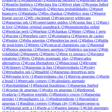
(
2
)
#
patrón histórico
(
2
)
#
lectura fria
(
2
)
#
river plate
(
2
)
#
cuotas futbol
(
2
)
#
antecedentes
(
2
)
#
napoli
(
2
)
#
lectura probabilidades
(
2
)
#
sport
huancayo
(
2
)
#
atalanta
(
2
)
#
los chankas
(
2
)
#
atletico grau
(
2
)
#
major
league soccer
(
2
)
#
fc cincinnati
(
2
)
#
vancouver whitecaps
(
2
)
#
apuestas mls
(
2
)
#
comerciantes unidos
(
2
)
#
cuotas liga 1
(
2
)
#
am i
in love
(
2
)
#
shine original soundtrack
(
2
)
#
tragamonedas online
(
2
)
#
noticias perú
(
2
)
#
melgar
(
2
)
#
chankas
(
2
)
#
inter
(
2
)
#
liga 1 peru
(
2
)
#
racing
(
2
)
#
stephen curry
(
2
)
#
cajamarca
(
2
)
#
juegos de casino
(
2
)
#
junior
(
2
)
#
nba apuestas
(
2
)
#
tendencias perú
(
2
)
#
laliga
(
2
)
#
tabla
de posiciones
(
2
)
#
tigres
(
2
)
#
concacaf champions cup
(
2
)
#
arsenal
(
2
)
#
bonos apuestas
(
2
)
#
torneo apertura
(
2
)
#
atletico nacional
(
2
)
#
rtp
volatilidad
(
2
)
#
nuggets
(
2
)
#
mujer
(
2
)
#
psg vs monaco
(
2
)
#
aviator
estrategia
(
2
)
#
jetx
(
2
)
#
slots pragmatic play
(
2
)
#
mercados
alternativos
(
2
)
#
copa libertadores
(
2
)
#
binacional
(
2
)
#
levante
(
2
)
#
clippers
(
2
)
#
apuestas la liga
(
2
)
#
universitario
(
2
)
#
voley
(
2
)
#
resultados uni
(
2
)
#
madrid
(
2
)
#
apuestas deportivas peru
(
2
)
#
dynamo kyiv
(
1
)
#
universitatea cluj
(
1
)
#
previa apuestas
(
1
)
#
serie
a brasil
(
1
)
#
mercado corners
(
1
)
#
calendario apretado
(
1
)
#
probabilidad
(
1
)
#
historial brasileirao
(
1
)
#
apuestas futebol
(
1
)
#
cuotas de apuestas
(
1
)
#
valor en apuestas
(
1
)
#
independ.
rivadavia
(
1
)
#
patron repetido
(
1
)
#
historico cruces
(
1
)
#
apuestas
premier
(
1
)
#
estudiantes l.p.
(
1
)
#
independiente
(
1
)
#
pronóstico
apuestas
(
1
)
#
análisis corners
(
1
)
#
man city
(
1
)
#
chapecoense-sc
(
1
)
#
historial serie a
(
1
)
#
serie-a
(
1
)
#
santos laguna
(
1
)
#
club queretaro