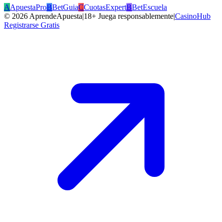
A
ApuestaPro
B
BetGuia
C
CuotasExpert
B
BetEscuela
©
2026
AprendeApuesta
|
18+ Juega responsablemente
|
CasinoHub
Registrarse Gratis