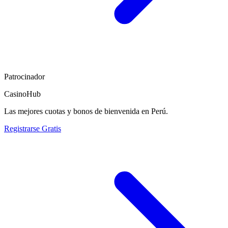
Patrocinador
CasinoHub
Las mejores cuotas y bonos de bienvenida en Perú.
Registrarse Gratis