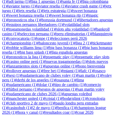
(
1
)
#
adt tarma
(
1
)
#
liga 1 apuestas
(
1
)
#
santa fe
(
1
)
#
liga colombiana
(
1
)
#
aviator juego
(
1
)
#
aviator reseña
(
1
)
#
aviator crash game
(
1
)
#
jetx
juego
(
1
)
#
jetx reseña
(
1
)
#
jetx estrategia
(
1
)
#
sweet bonanza
(
1
)
#
sweet bonanza reseña
(
1
)
#
sweet bonanza rtp
(
1
)
#
magic
(
1
)
#
pronosticos nba
(
1
)
#
borussia dortmund
(
1
)
#
libertadores apuestas
(
1
)
#
equipos peruanos libertadores
(
1
)
#
volatilidad slots
(
1
)
#
tragamonedas volatilidad
(
1
)
#
slots alta volatilidad
(
1
)
#
bankroll
casino
(
1
)
#
seleccion peruana
(
1
)
#
peru eliminatorias
(
1
)
#
blanquirroja
(
1
)
#
convocatoria
(
1
)
#
onpe
(
1
)
#
elecciones perú 2026
(
1
)
#
championship
(
1
)
#
baloncesto juvenil
(
1
)
#
liga 2
(
1
)
#
ticketmaster
(
1
)
#
robbie williams lima
(
1
)
#
big bass bonanza
(
1
)
#
big bass bonanza
reseña
(
1
)
#
big bass splash
(
1
)
#
liga española apuestas
(
1
)
#
pronosticos la liga
(
1
)
#
pragmatic play
(
1
)
#
pragmatic play slots
(
1
)
#
casino online perú
(
1
)
#
nuevas tragamonedas
(
1
)
#
slots nuevos
(
1
)
#
lanzamientos slots
(
1
)
#
apuestas online
(
1
)
#
bono bienvenida
(
1
)
#
rollover apuestas
(
1
)
#
free bet
(
1
)
#
miami
(
1
)
#
lafc
(
1
)
#
osasco
(
1
)
#
sesi
(
1
)
#
sudamericano de clubes voley
(
1
)
#
san martin
(
1
)
#
voley
peru
(
1
)
#
derbi de los angeles
(
1
)
#
osasuna
(
1
)
#
lima
(
1
)
#
sudamericano
(
1
)
#
dolar
(
1
)
#
tipo de cambio
(
1
)
#
comercio
(
1
)
#
fútbol peruano
(
1
)
#
sesgos de apuestas
(
1
)
#
san martin voley
(
1
)
#
sudamericano de clubes 2026
(
1
)
#
apuestas voleibol
(
1
)
#
manchester united
(
1
)
#
cristal
(
1
)
#
bodø/glimt
(
1
)
#
cronologia
(
1
)
#
club sportivo 2 de mayo
(
1
)
#
paulo londra peru entradas
(
1
)
#
casinohub
(
1
)
#
2 de mayo
(
1
)
#
benfica
(
1
)
#
champions league
2026
(
1
)
#
hora y canal
(
1
)
#
resultados coar
(
1
)
#
coar 2026