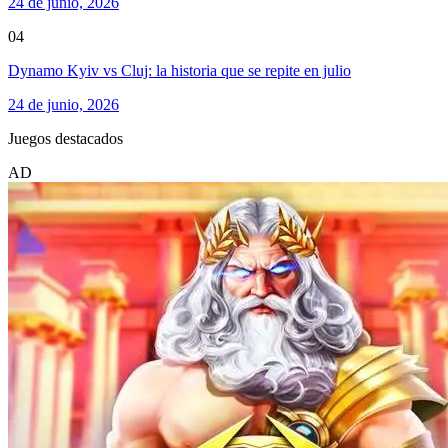
24 de junio, 2026
04
Dynamo Kyiv vs Cluj: la historia que se repite en julio
24 de junio, 2026
Juegos destacados
AD