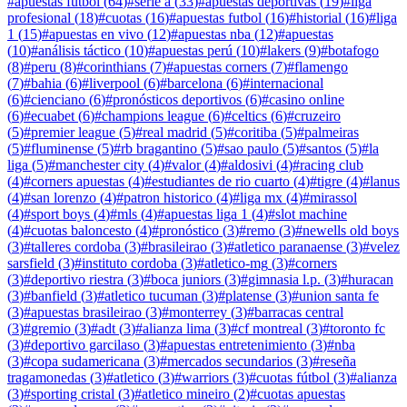
#
apuestas fútbol
(
64
)
#
serie a
(
33
)
#
apuestas deportivas
(
19
)
#
liga
profesional
(
18
)
#
cuotas
(
16
)
#
apuestas futbol
(
16
)
#
historial
(
16
)
#
liga
1
(
15
)
#
apuestas en vivo
(
12
)
#
apuestas nba
(
12
)
#
apuestas
(
10
)
#
análisis táctico
(
10
)
#
apuestas perú
(
10
)
#
lakers
(
9
)
#
botafogo
(
8
)
#
peru
(
8
)
#
corinthians
(
7
)
#
apuestas corners
(
7
)
#
flamengo
(
7
)
#
bahia
(
6
)
#
liverpool
(
6
)
#
barcelona
(
6
)
#
internacional
(
6
)
#
cienciano
(
6
)
#
pronósticos deportivos
(
6
)
#
casino online
(
6
)
#
ecuabet
(
6
)
#
champions league
(
6
)
#
celtics
(
6
)
#
cruzeiro
(
5
)
#
premier league
(
5
)
#
real madrid
(
5
)
#
coritiba
(
5
)
#
palmeiras
(
5
)
#
fluminense
(
5
)
#
rb bragantino
(
5
)
#
sao paulo
(
5
)
#
santos
(
5
)
#
la
liga
(
5
)
#
manchester city
(
4
)
#
valor
(
4
)
#
aldosivi
(
4
)
#
racing club
(
4
)
#
corners apuestas
(
4
)
#
estudiantes de rio cuarto
(
4
)
#
tigre
(
4
)
#
lanus
(
4
)
#
san lorenzo
(
4
)
#
patron historico
(
4
)
#
liga mx
(
4
)
#
mirassol
(
4
)
#
sport boys
(
4
)
#
mls
(
4
)
#
apuestas liga 1
(
4
)
#
slot machine
(
4
)
#
cuotas baloncesto
(
4
)
#
pronóstico
(
3
)
#
remo
(
3
)
#
newells old boys
(
3
)
#
talleres cordoba
(
3
)
#
brasileirao
(
3
)
#
atletico paranaense
(
3
)
#
velez
sarsfield
(
3
)
#
instituto cordoba
(
3
)
#
atletico-mg
(
3
)
#
corners
(
3
)
#
deportivo riestra
(
3
)
#
boca juniors
(
3
)
#
gimnasia l.p.
(
3
)
#
huracan
(
3
)
#
banfield
(
3
)
#
atletico tucuman
(
3
)
#
platense
(
3
)
#
union santa fe
(
3
)
#
apuestas brasileirao
(
3
)
#
monterrey
(
3
)
#
barracas central
(
3
)
#
gremio
(
3
)
#
adt
(
3
)
#
alianza lima
(
3
)
#
cf montreal
(
3
)
#
toronto fc
(
3
)
#
deportivo garcilaso
(
3
)
#
apuestas entretenimiento
(
3
)
#
nba
(
3
)
#
copa sudamericana
(
3
)
#
mercados secundarios
(
3
)
#
reseña
tragamonedas
(
3
)
#
atletico
(
3
)
#
warriors
(
3
)
#
cuotas fútbol
(
3
)
#
alianza
(
3
)
#
sporting cristal
(
3
)
#
atletico mineiro
(
2
)
#
cuotas apuestas