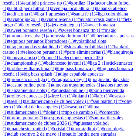
reseña
(
1
)
#
starlight princess rtp
(
1
)
#
gorillaz
(
1
)
#
factor altura futbol
(
1
)
#
altitud peru futbol
(
1
)
#
ventaja local altura
(
1
)
#
alianza atletico
(
1
)
#
adt tarma
(
1
)
#
liga 1 apuestas
(
1
)
#
santa fe
(
1
)
#
liga colombiana
(
1
)
#
aviator juego
(
1
)
#
aviator reseña
(
1
)
#
aviator crash game
(
1
)
#
jetx
juego
(
1
)
#
jetx reseña
(
1
)
#
jetx estrategia
(
1
)
#
sweet bonanza
(
1
)
#
sweet bonanza reseña
(
1
)
#
sweet bonanza rtp
(
1
)
#
magic
(
1
)
#
pronosticos nba
(
1
)
#
borussia dortmund
(
1
)
#
libertadores apuestas
(
1
)
#
equipos peruanos libertadores
(
1
)
#
volatilidad slots
(
1
)
#
tragamonedas volatilidad
(
1
)
#
slots alta volatilidad
(
1
)
#
bankroll
casino
(
1
)
#
seleccion peruana
(
1
)
#
peru eliminatorias
(
1
)
#
blanquirroja
(
1
)
#
convocatoria
(
1
)
#
onpe
(
1
)
#
elecciones perú 2026
(
1
)
#
championship
(
1
)
#
baloncesto juvenil
(
1
)
#
liga 2
(
1
)
#
ticketmaster
(
1
)
#
robbie williams lima
(
1
)
#
big bass bonanza
(
1
)
#
big bass bonanza
reseña
(
1
)
#
big bass splash
(
1
)
#
liga española apuestas
(
1
)
#
pronosticos la liga
(
1
)
#
pragmatic play
(
1
)
#
pragmatic play slots
(
1
)
#
casino online perú
(
1
)
#
nuevas tragamonedas
(
1
)
#
slots nuevos
(
1
)
#
lanzamientos slots
(
1
)
#
apuestas online
(
1
)
#
bono bienvenida
(
1
)
#
rollover apuestas
(
1
)
#
free bet
(
1
)
#
miami
(
1
)
#
lafc
(
1
)
#
osasco
(
1
)
#
sesi
(
1
)
#
sudamericano de clubes voley
(
1
)
#
san martin
(
1
)
#
voley
peru
(
1
)
#
derbi de los angeles
(
1
)
#
osasuna
(
1
)
#
lima
(
1
)
#
sudamericano
(
1
)
#
dolar
(
1
)
#
tipo de cambio
(
1
)
#
comercio
(
1
)
#
fútbol peruano
(
1
)
#
sesgos de apuestas
(
1
)
#
san martin voley
(
1
)
#
sudamericano de clubes 2026
(
1
)
#
apuestas voleibol
(
1
)
#
manchester united
(
1
)
#
cristal
(
1
)
#
bodø/glimt
(
1
)
#
cronologia
(
1
)
#
club sportivo 2 de mayo
(
1
)
#
paulo londra peru entradas