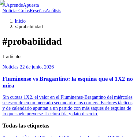
A
AprendeApuesta
Noticias
Guías
Reseñas
Análisis
Inicio
›
#probabilidad
#
probabilidad
1
artículo
Noticias
·
22 de junio, 2026
Fluminense vs Bragantino: la esquina que el 1X2 no
mira
Sin cuotas 1X2, el valor en el Fluminense-Bragantino del miércoles
se esconde en un mercado secundario: los corners. Factores tácticos
y de calendario apuntan a un partido con más saques de esquina de
lo que suele preverse. Lectura fría y dato discreto.
Todas las etiquetas