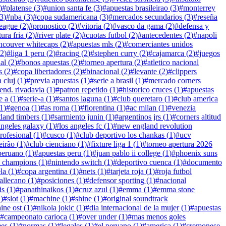
)
#
platense
(
3
)
#
union santa fe
(
3
)
#
apuestas brasileirao
(
3
)
#
monterrey
3
)
#
nba
(
3
)
#
copa sudamericana
(
3
)
#
mercados secundarios
(
3
)
#
reseña
league
(
2
)
#
pronostico
(
2
)
#
vitoria
(
2
)
#
vasco da gama
(
2
)
#
defensa y
tura fria
(
2
)
#
river plate
(
2
)
#
cuotas futbol
(
2
)
#
antecedentes
(
2
)
#
napoli
ncouver whitecaps
(
2
)
#
apuestas mls
(
2
)
#
comerciantes unidos
2
)
#
liga 1 peru
(
2
)
#
racing
(
2
)
#
stephen curry
(
2
)
#
cajamarca
(
2
)
#
juegos
al
(
2
)
#
bonos apuestas
(
2
)
#
torneo apertura
(
2
)
#
atletico nacional
s
(
2
)
#
copa libertadores
(
2
)
#
binacional
(
2
)
#
levante
(
2
)
#
clippers
a cluj
(
1
)
#
previa apuestas
(
1
)
#
serie a brasil
(
1
)
#
mercado corners
end. rivadavia
(
1
)
#
patron repetido
(
1
)
#
historico cruces
(
1
)
#
apuestas
e a
(
1
)
#
serie-a
(
1
)
#
santos laguna
(
1
)
#
club queretaro
(
1
)
#
club america
1
)
#
genoa
(
1
)
#
as roma
(
1
)
#
fiorentina
(
1
)
#
ac milan
(
1
)
#
venezia
tland timbers
(
1
)
#
sarmiento junin
(
1
)
#
argentinos jrs
(
1
)
#
corners altitud
angeles galaxy
(
1
)
#
los angeles fc
(
1
)
#
new england revolution
profesional
(
1
)
#
cusco
(
1
)
#
club deportivo los chankas
(
1
)
#
ucv
eirão
(
1
)
#
club cienciano
(
1
)
#
fixture liga 1
(
1
)
#
torneo apertura 2026
peruano
(
1
)
#
apuestas peru
(
1
)
#
juan pablo ii college
(
1
)
#
phoenix suns
 champions
(
1
)
#
nintendo switch
(
1
)
#
deportivo cuenca
(
1
)
#
documento
ela
(
1
)
#
copa argentina
(
1
)
#
nets
(
1
)
#
tarjeta roja
(
1
)
#
roja futbol
allecano
(
1
)
#
posiciones
(
1
)
#
defensor sporting
(
1
)
#
nacional
is
(
1
)
#
panathinaikos
(
1
)
#
cruz azul
(
1
)
#
emma
(
1
)
#
emma stone
1
)
#
slot
(
1
)
#
machine
(
1
)
#
shine
(
1
)
#
original soundtrack
hine ost
(
1
)
#
nikola jokic
(
1
)
#
dia internacional de la mujer
(
1
)
#
apuestas
#
campeonato carioca
(
1
)
#
over under
(
1
)
#
mas menos goles
mes
(
1
)
#
normas
(
1
)
#
legales
(
1
)
#
el peruano
(
1
)
#
america
(
1
)
#
cremonese