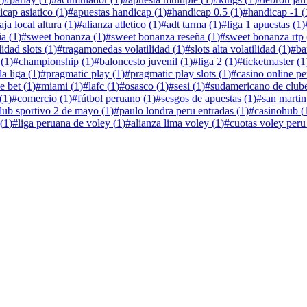
icap asiatico
(
1
)
#
apuestas handicap
(
1
)
#
handicap 0.5
(
1
)
#
handicap -1
(
aja local altura
(
1
)
#
alianza atletico
(
1
)
#
adt tarma
(
1
)
#
liga 1 apuestas
(
1
)
ia
(
1
)
#
sweet bonanza
(
1
)
#
sweet bonanza reseña
(
1
)
#
sweet bonanza rtp
lidad slots
(
1
)
#
tragamonedas volatilidad
(
1
)
#
slots alta volatilidad
(
1
)
#
ba
(
1
)
#
championship
(
1
)
#
baloncesto juvenil
(
1
)
#
liga 2
(
1
)
#
ticketmaster
(
1
la liga
(
1
)
#
pragmatic play
(
1
)
#
pragmatic play slots
(
1
)
#
casino online pe
ee bet
(
1
)
#
miami
(
1
)
#
lafc
(
1
)
#
osasco
(
1
)
#
sesi
(
1
)
#
sudamericano de club
(
1
)
#
comercio
(
1
)
#
fútbol peruano
(
1
)
#
sesgos de apuestas
(
1
)
#
san martin
lub sportivo 2 de mayo
(
1
)
#
paulo londra peru entradas
(
1
)
#
casinohub
(
(
1
)
#
liga peruana de voley
(
1
)
#
alianza lima voley
(
1
)
#
cuotas voley peru