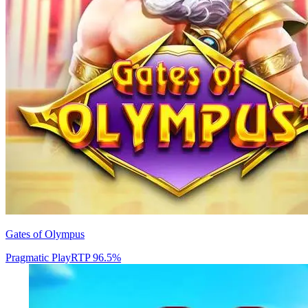
Gates of Olympus
Pragmatic Play
RTP
96.5
%