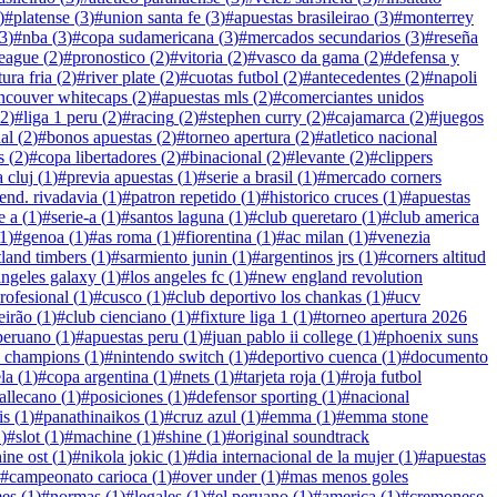
)
#
platense
(
3
)
#
union santa fe
(
3
)
#
apuestas brasileirao
(
3
)
#
monterrey
3
)
#
nba
(
3
)
#
copa sudamericana
(
3
)
#
mercados secundarios
(
3
)
#
reseña
league
(
2
)
#
pronostico
(
2
)
#
vitoria
(
2
)
#
vasco da gama
(
2
)
#
defensa y
tura fria
(
2
)
#
river plate
(
2
)
#
cuotas futbol
(
2
)
#
antecedentes
(
2
)
#
napoli
ncouver whitecaps
(
2
)
#
apuestas mls
(
2
)
#
comerciantes unidos
2
)
#
liga 1 peru
(
2
)
#
racing
(
2
)
#
stephen curry
(
2
)
#
cajamarca
(
2
)
#
juegos
al
(
2
)
#
bonos apuestas
(
2
)
#
torneo apertura
(
2
)
#
atletico nacional
s
(
2
)
#
copa libertadores
(
2
)
#
binacional
(
2
)
#
levante
(
2
)
#
clippers
a cluj
(
1
)
#
previa apuestas
(
1
)
#
serie a brasil
(
1
)
#
mercado corners
end. rivadavia
(
1
)
#
patron repetido
(
1
)
#
historico cruces
(
1
)
#
apuestas
e a
(
1
)
#
serie-a
(
1
)
#
santos laguna
(
1
)
#
club queretaro
(
1
)
#
club america
1
)
#
genoa
(
1
)
#
as roma
(
1
)
#
fiorentina
(
1
)
#
ac milan
(
1
)
#
venezia
tland timbers
(
1
)
#
sarmiento junin
(
1
)
#
argentinos jrs
(
1
)
#
corners altitud
angeles galaxy
(
1
)
#
los angeles fc
(
1
)
#
new england revolution
profesional
(
1
)
#
cusco
(
1
)
#
club deportivo los chankas
(
1
)
#
ucv
eirão
(
1
)
#
club cienciano
(
1
)
#
fixture liga 1
(
1
)
#
torneo apertura 2026
peruano
(
1
)
#
apuestas peru
(
1
)
#
juan pablo ii college
(
1
)
#
phoenix suns
 champions
(
1
)
#
nintendo switch
(
1
)
#
deportivo cuenca
(
1
)
#
documento
ela
(
1
)
#
copa argentina
(
1
)
#
nets
(
1
)
#
tarjeta roja
(
1
)
#
roja futbol
allecano
(
1
)
#
posiciones
(
1
)
#
defensor sporting
(
1
)
#
nacional
is
(
1
)
#
panathinaikos
(
1
)
#
cruz azul
(
1
)
#
emma
(
1
)
#
emma stone
1
)
#
slot
(
1
)
#
machine
(
1
)
#
shine
(
1
)
#
original soundtrack
hine ost
(
1
)
#
nikola jokic
(
1
)
#
dia internacional de la mujer
(
1
)
#
apuestas
#
campeonato carioca
(
1
)
#
over under
(
1
)
#
mas menos goles
mes
(
1
)
#
normas
(
1
)
#
legales
(
1
)
#
el peruano
(
1
)
#
america
(
1
)
#
cremonese