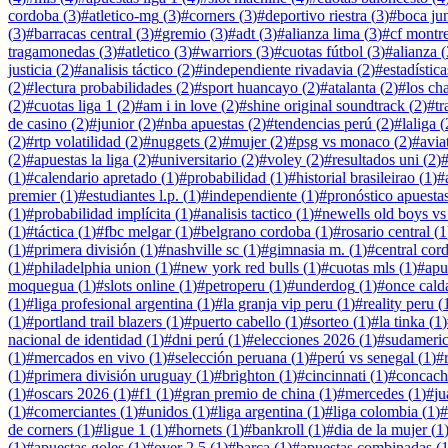
cordoba
(
3
)
#
atletico-mg
(
3
)
#
corners
(
3
)
#
deportivo riestra
(
3
)
#
boca ju
(
3
)
#
barracas central
(
3
)
#
gremio
(
3
)
#
adt
(
3
)
#
alianza lima
(
3
)
#
cf montr
tragamonedas
(
3
)
#
atletico
(
3
)
#
warriors
(
3
)
#
cuotas fútbol
(
3
)
#
alianza
(
justicia
(
2
)
#
analisis táctico
(
2
)
#
independiente rivadavia
(
2
)
#
estadística
(
2
)
#
lectura probabilidades
(
2
)
#
sport huancayo
(
2
)
#
atalanta
(
2
)
#
los ch
(
2
)
#
cuotas liga 1
(
2
)
#
am i in love
(
2
)
#
shine original soundtrack
(
2
)
#
t
de casino
(
2
)
#
junior
(
2
)
#
nba apuestas
(
2
)
#
tendencias perú
(
2
)
#
laliga
(
(
2
)
#
rtp volatilidad
(
2
)
#
nuggets
(
2
)
#
mujer
(
2
)
#
psg vs monaco
(
2
)
#
avia
(
2
)
#
apuestas la liga
(
2
)
#
universitario
(
2
)
#
voley
(
2
)
#
resultados uni
(
2
)
(
1
)
#
calendario apretado
(
1
)
#
probabilidad
(
1
)
#
historial brasileirao
(
1
)
#
premier
(
1
)
#
estudiantes l.p.
(
1
)
#
independiente
(
1
)
#
pronóstico apuesta
(
1
)
#
probabilidad implícita
(
1
)
#
analisis tactico
(
1
)
#
newells old boys vs 
(
1
)
#
táctica
(
1
)
#
fbc melgar
(
1
)
#
belgrano cordoba
(
1
)
#
rosario central
(
1
(
1
)
#
primera división
(
1
)
#
nashville sc
(
1
)
#
gimnasia m.
(
1
)
#
central cor
(
1
)
#
philadelphia union
(
1
)
#
new york red bulls
(
1
)
#
cuotas mls
(
1
)
#
apu
moquegua
(
1
)
#
slots online
(
1
)
#
petroperu
(
1
)
#
underdog
(
1
)
#
once cald
(
1
)
#
liga profesional argentina
(
1
)
#
la granja vip peru
(
1
)
#
reality peru
(
(
1
)
#
portland trail blazers
(
1
)
#
puerto cabello
(
1
)
#
sorteo
(
1
)
#
la tinka
(
1
)
nacional de identidad
(
1
)
#
dni perú
(
1
)
#
elecciones 2026
(
1
)
#
sudameri
(
1
)
#
mercados en vivo
(
1
)
#
selección peruana
(
1
)
#
perú vs senegal
(
1
)
#
(
1
)
#
primera división uruguay
(
1
)
#
brighton
(
1
)
#
cincinnati
(
1
)
#
concac
(
1
)
#
oscars 2026
(
1
)
#
f1
(
1
)
#
gran premio de china
(
1
)
#
mercedes
(
1
)
#
ju
(
1
)
#
comerciantes
(
1
)
#
unidos
(
1
)
#
liga argentina
(
1
)
#
liga colombia
(
1
)
#
de corners
(
1
)
#
ligue 1
(
1
)
#
hornets
(
1
)
#
bankroll
(
1
)
#
dia de la mujer
(
1
(
1
)
#
apuestas goles
(
1
)
#
over 2.5
(
1
)
#
barca
(
1
)
#
apuestas combinadas
(