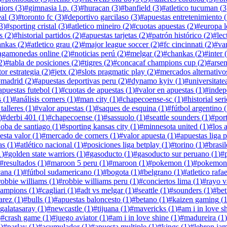
niors
(
3
)
#
gimnasia l.p.
(
3
)
#
huracan
(
3
)
#
banfield
(
3
)
#
atletico tucuman
(
3
eal
(
3
)
#
toronto fc
(
3
)
#
deportivo garcilaso
(
3
)
#
apuestas entretenimiento
(
3
)
#
sporting cristal
(
3
)
#
atletico mineiro
(
2
)
#
cuotas apuestas
(
2
)
#
europa 
s
(
2
)
#
historial partidos
(
2
)
#
apuestas tarjetas
(
2
)
#
patrón histórico
(
2
)
#
lec
ankas
(
2
)
#
atletico grau
(
2
)
#
major league soccer
(
2
)
#
fc cincinnati
(
2
)
#
va
ragamonedas online
(
2
)
#
noticias perú
(
2
)
#
melgar
(
2
)
#
chankas
(
2
)
#
inter
(
2
)
#
tabla de posiciones
(
2
)
#
tigres
(
2
)
#
concacaf champions cup
(
2
)
#
arsen
tor estrategia
(
2
)
#
jetx
(
2
)
#
slots pragmatic play
(
2
)
#
mercados alternativo
#
madrid
(
2
)
#
apuestas deportivas peru
(
2
)
#
dynamo kyiv
(
1
)
#
universitate
apuestas futebol
(
1
)
#
cuotas de apuestas
(
1
)
#
valor en apuestas
(
1
)
#
indep
s
(
1
)
#
análisis corners
(
1
)
#
man city
(
1
)
#
chapecoense-sc
(
1
)
#
historial seri
talleres
(
1
)
#
valor apuestas
(
1
)
#
saques de esquina
(
1
)
#
fútbol argentino
(
)
#
derbi 401
(
1
)
#
chapecoense
(
1
)
#
sassuolo
(
1
)
#
seattle sounders
(
1
)
#
por
doba de santiago
(
1
)
#
sporting kansas city
(
1
)
#
minnesota united
(
1
)
#
los 
esta valor
(
1
)
#
mercado de corners
(
1
)
#
valor apuesta
(
1
)
#
apuestas liga 
as
(
1
)
#
atlético nacional
(
1
)
#
posiciones liga betplay
(
1
)
#
torino
(
1
)
#
brasil
1
)
#
golden state warriors
(
1
)
#
gasoducto
(
1
)
#
gasoducto sur peruano
(
1
)
#
#
resultados
(
1
)
#
maroon 5 peru
(
1
)
#
maroon
(
1
)
#
pokemon
(
1
)
#
pokemon
cana
(
1
)
#
fútbol sudamericano
(
1
)
#
bogota
(
1
)
#
belgrano
(
1
)
#
atletico rafa
robbie williams
(
1
)
#
robbie williams peru
(
1
)
#
conciertos lima
(
1
)
#
rayo v
hampions
(
1
)
#
cagliari
(
1
)
#
adt vs melgar
(
1
)
#
seattle
(
1
)
#
sounders
(
1
)
#
bet
arez
(
1
)
#
bulls
(
1
)
#
apuestas baloncesto
(
1
)
#
betano
(
1
)
#
kaizen gaming
(
galatasaray
(
1
)
#
newcastle
(
1
)
#
tijuana
(
1
)
#
mavericks
(
1
)
#
am i in love s
)
#
crash game
(
1
)
#
juego aviator
(
1
)
#
am i in love shine
(
1
)
#
madureira
(
1
)
1
)
#
parlay
(
1
)
#
acumulador
(
1
)
#
apuesta multiple
(
1
)
#
kings
(
1
)
#
lebron ja