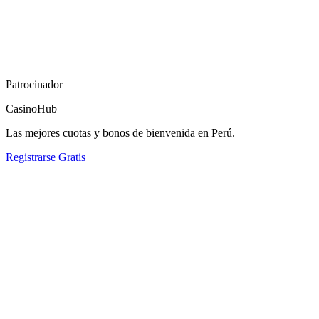
Patrocinador
CasinoHub
Las mejores cuotas y bonos de bienvenida en Perú.
Registrarse Gratis