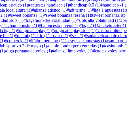
icap asiatico
(
1
)
#
apuestas handicap
(
1
)
#
handicap 0.5
(
1
)
#
handicap -1
(
aja local altura
(
1
)
#
alianza atletico
(
1
)
#
adt tarma
(
1
)
#
liga 1 apuestas
(
1
)
ia
(
1
)
#
sweet bonanza
(
1
)
#
sweet bonanza reseña
(
1
)
#
sweet bonanza rtp
lidad slots
(
1
)
#
tragamonedas volatilidad
(
1
)
#
slots alta volatilidad
(
1
)
#
ba
(
1
)
#
championship
(
1
)
#
baloncesto juvenil
(
1
)
#
liga 2
(
1
)
#
ticketmaster
(
1
la liga
(
1
)
#
pragmatic play
(
1
)
#
pragmatic play slots
(
1
)
#
casino online pe
ee bet
(
1
)
#
miami
(
1
)
#
lafc
(
1
)
#
osasco
(
1
)
#
sesi
(
1
)
#
sudamericano de club
(
1
)
#
comercio
(
1
)
#
fútbol peruano
(
1
)
#
sesgos de apuestas
(
1
)
#
san martin
lub sportivo 2 de mayo
(
1
)
#
paulo londra peru entradas
(
1
)
#
casinohub
(
(
1
)
#
liga peruana de voley
(
1
)
#
alianza lima voley
(
1
)
#
cuotas voley peru