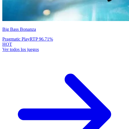
Big Bass Bonanza
Pragmatic Play
RTP
96.71
%
HOT
Ver todos los juegos