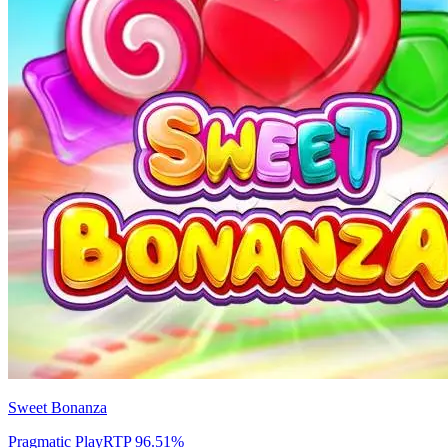
Sweet Bonanza
Pragmatic Play
RTP
96.51
%