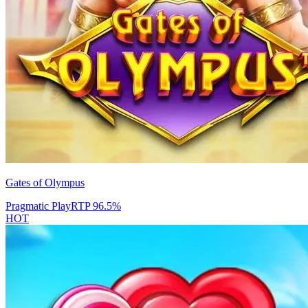
Gates of Olympus
Pragmatic Play
RTP
96.5
%
HOT