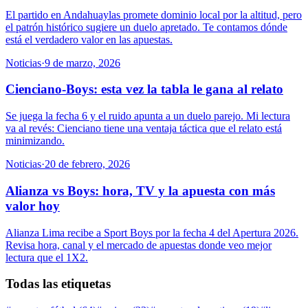
El partido en Andahuaylas promete dominio local por la altitud, pero
el patrón histórico sugiere un duelo apretado. Te contamos dónde
está el verdadero valor en las apuestas.
Noticias
·
9 de marzo, 2026
Cienciano-Boys: esta vez la tabla le gana al relato
Se juega la fecha 6 y el ruido apunta a un duelo parejo. Mi lectura
va al revés: Cienciano tiene una ventaja táctica que el relato está
minimizando.
Noticias
·
20 de febrero, 2026
Alianza vs Boys: hora, TV y la apuesta con más
valor hoy
Alianza Lima recibe a Sport Boys por la fecha 4 del Apertura 2026.
Revisa hora, canal y el mercado de apuestas donde veo mejor
lectura que el 1X2.
Todas las etiquetas