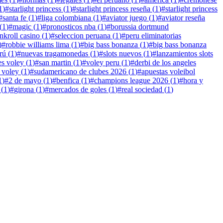
1
)
#
starlight princess
(
1
)
#
starlight princess reseña
(
1
)
#
starlight princess
#
santa fe
(
1
)
#
liga colombiana
(
1
)
#
aviator juego
(
1
)
#
aviator reseña
(
1
)
#
magic
(
1
)
#
pronosticos nba
(
1
)
#
borussia dortmund
nkroll casino
(
1
)
#
seleccion peruana
(
1
)
#
peru eliminatorias
)
#
robbie williams lima
(
1
)
#
big bass bonanza
(
1
)
#
big bass bonanza
rú
(
1
)
#
nuevas tragamonedas
(
1
)
#
slots nuevos
(
1
)
#
lanzamientos slots
es voley
(
1
)
#
san martin
(
1
)
#
voley peru
(
1
)
#
derbi de los angeles
 voley
(
1
)
#
sudamericano de clubes 2026
(
1
)
#
apuestas voleibol
1
)
#
2 de mayo
(
1
)
#
benfica
(
1
)
#
champions league 2026
(
1
)
#
hora y
(
1
)
#
girona
(
1
)
#
mercados de goles
(
1
)
#
real sociedad
(
1
)