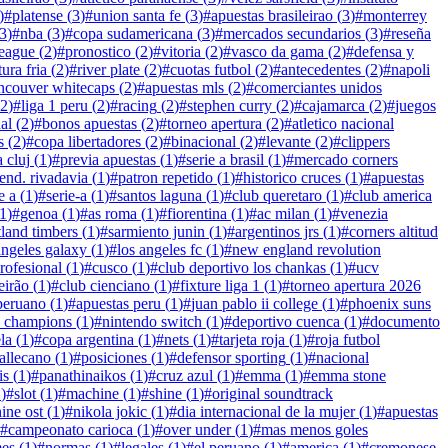
)
#
platense
(
3
)
#
union santa fe
(
3
)
#
apuestas brasileirao
(
3
)
#
monterrey
3
)
#
nba
(
3
)
#
copa sudamericana
(
3
)
#
mercados secundarios
(
3
)
#
reseña
league
(
2
)
#
pronostico
(
2
)
#
vitoria
(
2
)
#
vasco da gama
(
2
)
#
defensa y
tura fria
(
2
)
#
river plate
(
2
)
#
cuotas futbol
(
2
)
#
antecedentes
(
2
)
#
napoli
ncouver whitecaps
(
2
)
#
apuestas mls
(
2
)
#
comerciantes unidos
2
)
#
liga 1 peru
(
2
)
#
racing
(
2
)
#
stephen curry
(
2
)
#
cajamarca
(
2
)
#
juegos
al
(
2
)
#
bonos apuestas
(
2
)
#
torneo apertura
(
2
)
#
atletico nacional
s
(
2
)
#
copa libertadores
(
2
)
#
binacional
(
2
)
#
levante
(
2
)
#
clippers
a cluj
(
1
)
#
previa apuestas
(
1
)
#
serie a brasil
(
1
)
#
mercado corners
end. rivadavia
(
1
)
#
patron repetido
(
1
)
#
historico cruces
(
1
)
#
apuestas
e a
(
1
)
#
serie-a
(
1
)
#
santos laguna
(
1
)
#
club queretaro
(
1
)
#
club america
1
)
#
genoa
(
1
)
#
as roma
(
1
)
#
fiorentina
(
1
)
#
ac milan
(
1
)
#
venezia
tland timbers
(
1
)
#
sarmiento junin
(
1
)
#
argentinos jrs
(
1
)
#
corners altitud
angeles galaxy
(
1
)
#
los angeles fc
(
1
)
#
new england revolution
profesional
(
1
)
#
cusco
(
1
)
#
club deportivo los chankas
(
1
)
#
ucv
eirão
(
1
)
#
club cienciano
(
1
)
#
fixture liga 1
(
1
)
#
torneo apertura 2026
peruano
(
1
)
#
apuestas peru
(
1
)
#
juan pablo ii college
(
1
)
#
phoenix suns
 champions
(
1
)
#
nintendo switch
(
1
)
#
deportivo cuenca
(
1
)
#
documento
ela
(
1
)
#
copa argentina
(
1
)
#
nets
(
1
)
#
tarjeta roja
(
1
)
#
roja futbol
allecano
(
1
)
#
posiciones
(
1
)
#
defensor sporting
(
1
)
#
nacional
is
(
1
)
#
panathinaikos
(
1
)
#
cruz azul
(
1
)
#
emma
(
1
)
#
emma stone
1
)
#
slot
(
1
)
#
machine
(
1
)
#
shine
(
1
)
#
original soundtrack
hine ost
(
1
)
#
nikola jokic
(
1
)
#
dia internacional de la mujer
(
1
)
#
apuestas
#
campeonato carioca
(
1
)
#
over under
(
1
)
#
mas menos goles
mes
(
1
)
#
normas
(
1
)
#
legales
(
1
)
#
el peruano
(
1
)
#
america
(
1
)
#
cremonese