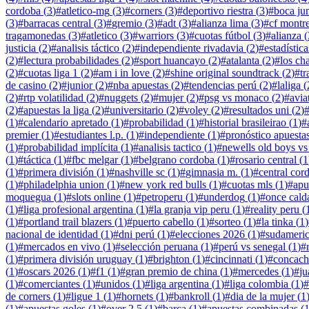
cordoba
(
3
)
#
atletico-mg
(
3
)
#
corners
(
3
)
#
deportivo riestra
(
3
)
#
boca ju
(
3
)
#
barracas central
(
3
)
#
gremio
(
3
)
#
adt
(
3
)
#
alianza lima
(
3
)
#
cf montr
tragamonedas
(
3
)
#
atletico
(
3
)
#
warriors
(
3
)
#
cuotas fútbol
(
3
)
#
alianza
(
justicia
(
2
)
#
analisis táctico
(
2
)
#
independiente rivadavia
(
2
)
#
estadística
(
2
)
#
lectura probabilidades
(
2
)
#
sport huancayo
(
2
)
#
atalanta
(
2
)
#
los ch
(
2
)
#
cuotas liga 1
(
2
)
#
am i in love
(
2
)
#
shine original soundtrack
(
2
)
#
t
de casino
(
2
)
#
junior
(
2
)
#
nba apuestas
(
2
)
#
tendencias perú
(
2
)
#
laliga
(
(
2
)
#
rtp volatilidad
(
2
)
#
nuggets
(
2
)
#
mujer
(
2
)
#
psg vs monaco
(
2
)
#
avia
(
2
)
#
apuestas la liga
(
2
)
#
universitario
(
2
)
#
voley
(
2
)
#
resultados uni
(
2
)
(
1
)
#
calendario apretado
(
1
)
#
probabilidad
(
1
)
#
historial brasileirao
(
1
)
#
premier
(
1
)
#
estudiantes l.p.
(
1
)
#
independiente
(
1
)
#
pronóstico apuesta
(
1
)
#
probabilidad implícita
(
1
)
#
analisis tactico
(
1
)
#
newells old boys vs 
(
1
)
#
táctica
(
1
)
#
fbc melgar
(
1
)
#
belgrano cordoba
(
1
)
#
rosario central
(
1
(
1
)
#
primera división
(
1
)
#
nashville sc
(
1
)
#
gimnasia m.
(
1
)
#
central cor
(
1
)
#
philadelphia union
(
1
)
#
new york red bulls
(
1
)
#
cuotas mls
(
1
)
#
apu
moquegua
(
1
)
#
slots online
(
1
)
#
petroperu
(
1
)
#
underdog
(
1
)
#
once cald
(
1
)
#
liga profesional argentina
(
1
)
#
la granja vip peru
(
1
)
#
reality peru
(
(
1
)
#
portland trail blazers
(
1
)
#
puerto cabello
(
1
)
#
sorteo
(
1
)
#
la tinka
(
1
)
nacional de identidad
(
1
)
#
dni perú
(
1
)
#
elecciones 2026
(
1
)
#
sudameri
(
1
)
#
mercados en vivo
(
1
)
#
selección peruana
(
1
)
#
perú vs senegal
(
1
)
#
(
1
)
#
primera división uruguay
(
1
)
#
brighton
(
1
)
#
cincinnati
(
1
)
#
concac
(
1
)
#
oscars 2026
(
1
)
#
f1
(
1
)
#
gran premio de china
(
1
)
#
mercedes
(
1
)
#
ju
(
1
)
#
comerciantes
(
1
)
#
unidos
(
1
)
#
liga argentina
(
1
)
#
liga colombia
(
1
)
#
de corners
(
1
)
#
ligue 1
(
1
)
#
hornets
(
1
)
#
bankroll
(
1
)
#
dia de la mujer
(
1
(
1
)
#
apuestas goles
(
1
)
#
over 2.5
(
1
)
#
barca
(
1
)
#
apuestas combinadas
(