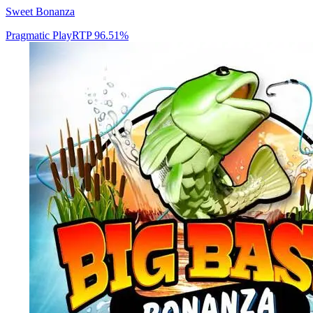
Sweet Bonanza
Pragmatic Play
RTP
96.51
%