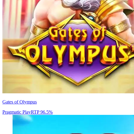
Gates of Olympus
Pragmatic Play
RTP
96.5
%