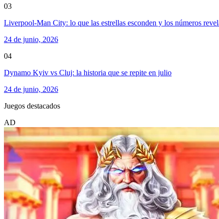
03
Liverpool-Man City: lo que las estrellas esconden y los números reve
24 de junio, 2026
04
Dynamo Kyiv vs Cluj: la historia que se repite en julio
24 de junio, 2026
Juegos destacados
AD