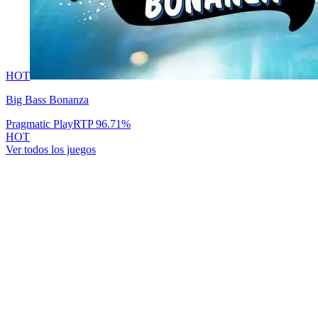
HOT
Big Bass Bonanza
Pragmatic Play
RTP
96.71
%
HOT
Ver todos los juegos