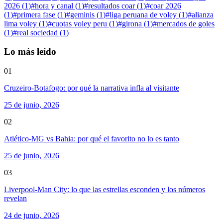
2026
(
1
)
#
hora y canal
(
1
)
#
resultados coar
(
1
)
#
coar 2026
(
1
)
#
primera fase
(
1
)
#
geminis
(
1
)
#
liga peruana de voley
(
1
)
#
alianza
lima voley
(
1
)
#
cuotas voley peru
(
1
)
#
girona
(
1
)
#
mercados de goles
(
1
)
#
real sociedad
(
1
)
Lo más leído
01
Cruzeiro-Botafogo: por qué la narrativa infla al visitante
25 de junio, 2026
02
Atlético-MG vs Bahia: por qué el favorito no lo es tanto
25 de junio, 2026
03
Liverpool-Man City: lo que las estrellas esconden y los números
revelan
24 de junio, 2026