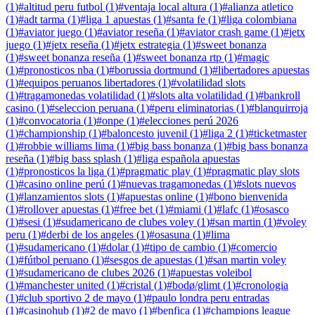
(
1
)
#
altitud peru futbol
(
1
)
#
ventaja local altura
(
1
)
#
alianza atletico
(
1
)
#
adt tarma
(
1
)
#
liga 1 apuestas
(
1
)
#
santa fe
(
1
)
#
liga colombiana
(
1
)
#
aviator juego
(
1
)
#
aviator reseña
(
1
)
#
aviator crash game
(
1
)
#
jetx
juego
(
1
)
#
jetx reseña
(
1
)
#
jetx estrategia
(
1
)
#
sweet bonanza
(
1
)
#
sweet bonanza reseña
(
1
)
#
sweet bonanza rtp
(
1
)
#
magic
(
1
)
#
pronosticos nba
(
1
)
#
borussia dortmund
(
1
)
#
libertadores apuestas
(
1
)
#
equipos peruanos libertadores
(
1
)
#
volatilidad slots
(
1
)
#
tragamonedas volatilidad
(
1
)
#
slots alta volatilidad
(
1
)
#
bankroll
casino
(
1
)
#
seleccion peruana
(
1
)
#
peru eliminatorias
(
1
)
#
blanquirroja
(
1
)
#
convocatoria
(
1
)
#
onpe
(
1
)
#
elecciones perú 2026
(
1
)
#
championship
(
1
)
#
baloncesto juvenil
(
1
)
#
liga 2
(
1
)
#
ticketmaster
(
1
)
#
robbie williams lima
(
1
)
#
big bass bonanza
(
1
)
#
big bass bonanza
reseña
(
1
)
#
big bass splash
(
1
)
#
liga española apuestas
(
1
)
#
pronosticos la liga
(
1
)
#
pragmatic play
(
1
)
#
pragmatic play slots
(
1
)
#
casino online perú
(
1
)
#
nuevas tragamonedas
(
1
)
#
slots nuevos
(
1
)
#
lanzamientos slots
(
1
)
#
apuestas online
(
1
)
#
bono bienvenida
(
1
)
#
rollover apuestas
(
1
)
#
free bet
(
1
)
#
miami
(
1
)
#
lafc
(
1
)
#
osasco
(
1
)
#
sesi
(
1
)
#
sudamericano de clubes voley
(
1
)
#
san martin
(
1
)
#
voley
peru
(
1
)
#
derbi de los angeles
(
1
)
#
osasuna
(
1
)
#
lima
(
1
)
#
sudamericano
(
1
)
#
dolar
(
1
)
#
tipo de cambio
(
1
)
#
comercio
(
1
)
#
fútbol peruano
(
1
)
#
sesgos de apuestas
(
1
)
#
san martin voley
(
1
)
#
sudamericano de clubes 2026
(
1
)
#
apuestas voleibol
(
1
)
#
manchester united
(
1
)
#
cristal
(
1
)
#
bodø/glimt
(
1
)
#
cronologia
(
1
)
#
club sportivo 2 de mayo
(
1
)
#
paulo londra peru entradas
(
1
)
#
casinohub
(
1
)
#
2 de mayo
(
1
)
#
benfica
(
1
)
#
champions league