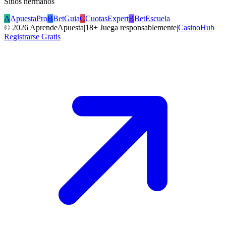
Sitios hermanos
A
ApuestaPro
B
BetGuia
C
CuotasExpert
B
BetEscuela
©
2026
AprendeApuesta
|
18+ Juega responsablemente
|
CasinoHub
Registrarse Gratis