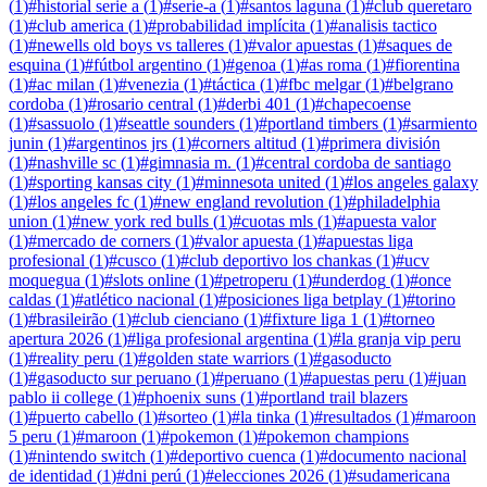
(
1
)
#
historial serie a
(
1
)
#
serie-a
(
1
)
#
santos laguna
(
1
)
#
club queretaro
(
1
)
#
club america
(
1
)
#
probabilidad implícita
(
1
)
#
analisis tactico
(
1
)
#
newells old boys vs talleres
(
1
)
#
valor apuestas
(
1
)
#
saques de
esquina
(
1
)
#
fútbol argentino
(
1
)
#
genoa
(
1
)
#
as roma
(
1
)
#
fiorentina
(
1
)
#
ac milan
(
1
)
#
venezia
(
1
)
#
táctica
(
1
)
#
fbc melgar
(
1
)
#
belgrano
cordoba
(
1
)
#
rosario central
(
1
)
#
derbi 401
(
1
)
#
chapecoense
(
1
)
#
sassuolo
(
1
)
#
seattle sounders
(
1
)
#
portland timbers
(
1
)
#
sarmiento
junin
(
1
)
#
argentinos jrs
(
1
)
#
corners altitud
(
1
)
#
primera división
(
1
)
#
nashville sc
(
1
)
#
gimnasia m.
(
1
)
#
central cordoba de santiago
(
1
)
#
sporting kansas city
(
1
)
#
minnesota united
(
1
)
#
los angeles galaxy
(
1
)
#
los angeles fc
(
1
)
#
new england revolution
(
1
)
#
philadelphia
union
(
1
)
#
new york red bulls
(
1
)
#
cuotas mls
(
1
)
#
apuesta valor
(
1
)
#
mercado de corners
(
1
)
#
valor apuesta
(
1
)
#
apuestas liga
profesional
(
1
)
#
cusco
(
1
)
#
club deportivo los chankas
(
1
)
#
ucv
moquegua
(
1
)
#
slots online
(
1
)
#
petroperu
(
1
)
#
underdog
(
1
)
#
once
caldas
(
1
)
#
atlético nacional
(
1
)
#
posiciones liga betplay
(
1
)
#
torino
(
1
)
#
brasileirão
(
1
)
#
club cienciano
(
1
)
#
fixture liga 1
(
1
)
#
torneo
apertura 2026
(
1
)
#
liga profesional argentina
(
1
)
#
la granja vip peru
(
1
)
#
reality peru
(
1
)
#
golden state warriors
(
1
)
#
gasoducto
(
1
)
#
gasoducto sur peruano
(
1
)
#
peruano
(
1
)
#
apuestas peru
(
1
)
#
juan
pablo ii college
(
1
)
#
phoenix suns
(
1
)
#
portland trail blazers
(
1
)
#
puerto cabello
(
1
)
#
sorteo
(
1
)
#
la tinka
(
1
)
#
resultados
(
1
)
#
maroon
5 peru
(
1
)
#
maroon
(
1
)
#
pokemon
(
1
)
#
pokemon champions
(
1
)
#
nintendo switch
(
1
)
#
deportivo cuenca
(
1
)
#
documento nacional
de identidad
(
1
)
#
dni perú
(
1
)
#
elecciones 2026
(
1
)
#
sudamericana