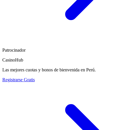
Patrocinador
CasinoHub
Las mejores cuotas y bonos de bienvenida en Perú.
Registrarse Gratis