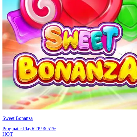
Sweet Bonanza
Pragmatic Play
RTP
96.51
%
HOT