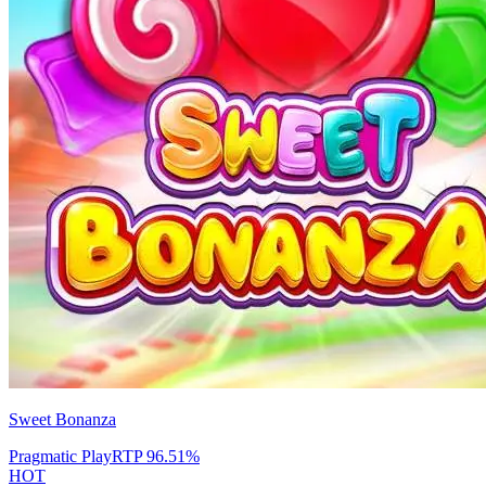
Sweet Bonanza
Pragmatic Play
RTP
96.51
%
HOT