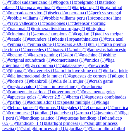
(
1
)
#
fútbol sudamericano
(
1
)
#
bogota
(
1
)
#
belgrano
(
1
)
#
atletico
rafaela
(
1
)
#
copa argentina
(
1
)
#
nets
(
1
)
#
tarjeta roja
(
1
)
#
roja futbol
(
1
)
#
mercados en vivo
(
1
)
#
selección peruana
(
1
)
#
perú vs senegal
(
1
)
#
robbie williams
(
1
)
#
robbie williams peru
(
1
)
#
conciertos lima
(
1
)
#
rayo vallecano
(
1
)
#
posiciones
(
1
)
#
defensor sporting
(
1
)
#
nacional
(
1
)
#
primera división uruguay
(
1
)
#
brighton
(
1
)
#
cincinnati
(
1
)
#
concachampions
(
1
)
#
cagliari
(
1
)
#
adt vs melgar
(
1
)
#
seattle
(
1
)
#
sounders
(
1
)
#
betis
(
1
)
#
panathinaikos
(
1
)
#
cruz azul
(
1
)
#
emma
(
1
)
#
emma stone
(
1
)
#
oscars 2026
(
1
)
#
f1
(
1
)
#
gran premio
de china
(
1
)
#
mercedes
(
1
)
#
juarez
(
1
)
#
bulls
(
1
)
#
apuestas baloncesto
(
1
)
#
betano
(
1
)
#
kaizen gaming
(
1
)
#
slot
(
1
)
#
machine
(
1
)
#
shine
(
1
)
#
original soundtrack
(
1
)
#
comerciantes
(
1
)
#
unidos
(
1
)
#
liga
argentina
(
1
)
#
liga colombia
(
1
)
#
galatasaray
(
1
)
#
newcastle
(
1
)
#
tijuana
(
1
)
#
mavericks
(
1
)
#
am i in love shine ost
(
1
)
#
nikola jokic
(
1
)
#
dia internacional de la mujer
(
1
)
#
apuestas de corners
(
1
)
#
ligue 1
(
1
)
#
hornets
(
1
)
#
bankroll
(
1
)
#
dia de la mujer
(
1
)
#
crash game
(
1
)
#
juego aviator
(
1
)
#
am i in love shine
(
1
)
#
madureira
(
1
)
#
campeonato carioca
(
1
)
#
over under
(
1
)
#
mas menos goles
(
1
)
#
apuestas goles
(
1
)
#
over 2.5
(
1
)
#
barca
(
1
)
#
apuestas combinadas
(
1
)
#
parlay
(
1
)
#
acumulador
(
1
)
#
apuesta multiple
(
1
)
#
kings
(
1
)
#
lebron james
(
1
)
#
normas
(
1
)
#
legales
(
1
)
#
el peruano
(
1
)
#
america
(
1
)
#
cremonese
(
1
)
#
milan
(
1
)
#
chelsea
(
1
)
#
roma
(
1
)
#
juventus
(
1
)
#
liga
1 perú
(
1
)
#
handicap asiatico
(
1
)
#
apuestas handicap
(
1
)
#
handicap
0.5
(
1
)
#
handicap -1
(
1
)
#
starlight princess
(
1
)
#
starlight princess
reseña
(
1
)
#
starlight princess rtp
(
1
)
#
gorillaz
(
1
)
#
factor altura futbol