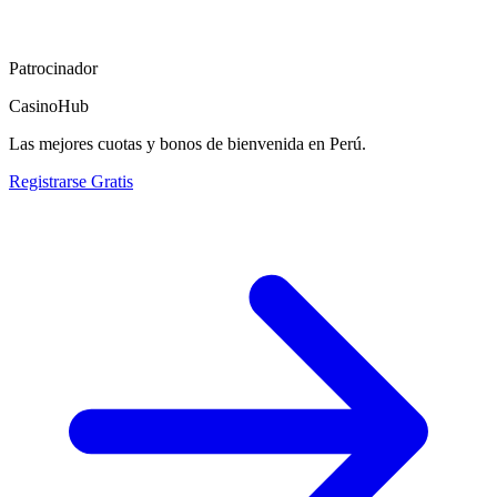
Patrocinador
CasinoHub
Las mejores cuotas y bonos de bienvenida en Perú.
Registrarse Gratis