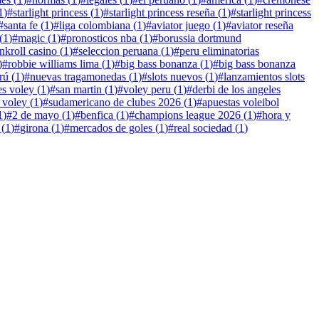
1
)
#
starlight princess
(
1
)
#
starlight princess reseña
(
1
)
#
starlight princess
#
santa fe
(
1
)
#
liga colombiana
(
1
)
#
aviator juego
(
1
)
#
aviator reseña
(
1
)
#
magic
(
1
)
#
pronosticos nba
(
1
)
#
borussia dortmund
nkroll casino
(
1
)
#
seleccion peruana
(
1
)
#
peru eliminatorias
)
#
robbie williams lima
(
1
)
#
big bass bonanza
(
1
)
#
big bass bonanza
rú
(
1
)
#
nuevas tragamonedas
(
1
)
#
slots nuevos
(
1
)
#
lanzamientos slots
es voley
(
1
)
#
san martin
(
1
)
#
voley peru
(
1
)
#
derbi de los angeles
 voley
(
1
)
#
sudamericano de clubes 2026
(
1
)
#
apuestas voleibol
1
)
#
2 de mayo
(
1
)
#
benfica
(
1
)
#
champions league 2026
(
1
)
#
hora y
(
1
)
#
girona
(
1
)
#
mercados de goles
(
1
)
#
real sociedad
(
1
)