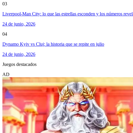
03
Liverpool-Man City: lo que las estrellas esconden y los números reve
24 de junio, 2026
04
Dynamo Kyiv vs Cluj: la historia que se repite en julio
24 de junio, 2026
Juegos destacados
AD