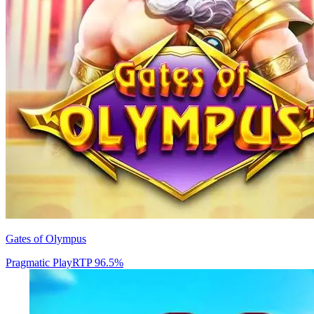
Gates of Olympus
Pragmatic Play
RTP
96.5
%