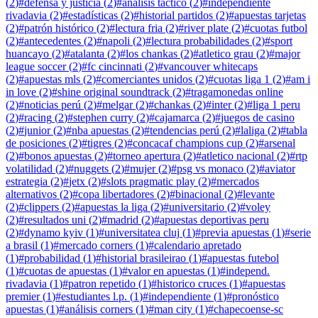
(
2
)
#
defensa y justicia
(
2
)
#
analisis táctico
(
2
)
#
independiente
rivadavia
(
2
)
#
estadísticas
(
2
)
#
historial partidos
(
2
)
#
apuestas tarjetas
(
2
)
#
patrón histórico
(
2
)
#
lectura fria
(
2
)
#
river plate
(
2
)
#
cuotas futbol
(
2
)
#
antecedentes
(
2
)
#
napoli
(
2
)
#
lectura probabilidades
(
2
)
#
sport
huancayo
(
2
)
#
atalanta
(
2
)
#
los chankas
(
2
)
#
atletico grau
(
2
)
#
major
league soccer
(
2
)
#
fc cincinnati
(
2
)
#
vancouver whitecaps
(
2
)
#
apuestas mls
(
2
)
#
comerciantes unidos
(
2
)
#
cuotas liga 1
(
2
)
#
am i
in love
(
2
)
#
shine original soundtrack
(
2
)
#
tragamonedas online
(
2
)
#
noticias perú
(
2
)
#
melgar
(
2
)
#
chankas
(
2
)
#
inter
(
2
)
#
liga 1 peru
(
2
)
#
racing
(
2
)
#
stephen curry
(
2
)
#
cajamarca
(
2
)
#
juegos de casino
(
2
)
#
junior
(
2
)
#
nba apuestas
(
2
)
#
tendencias perú
(
2
)
#
laliga
(
2
)
#
tabla
de posiciones
(
2
)
#
tigres
(
2
)
#
concacaf champions cup
(
2
)
#
arsenal
(
2
)
#
bonos apuestas
(
2
)
#
torneo apertura
(
2
)
#
atletico nacional
(
2
)
#
rtp
volatilidad
(
2
)
#
nuggets
(
2
)
#
mujer
(
2
)
#
psg vs monaco
(
2
)
#
aviator
estrategia
(
2
)
#
jetx
(
2
)
#
slots pragmatic play
(
2
)
#
mercados
alternativos
(
2
)
#
copa libertadores
(
2
)
#
binacional
(
2
)
#
levante
(
2
)
#
clippers
(
2
)
#
apuestas la liga
(
2
)
#
universitario
(
2
)
#
voley
(
2
)
#
resultados uni
(
2
)
#
madrid
(
2
)
#
apuestas deportivas peru
(
2
)
#
dynamo kyiv
(
1
)
#
universitatea cluj
(
1
)
#
previa apuestas
(
1
)
#
serie
a brasil
(
1
)
#
mercado corners
(
1
)
#
calendario apretado
(
1
)
#
probabilidad
(
1
)
#
historial brasileirao
(
1
)
#
apuestas futebol
(
1
)
#
cuotas de apuestas
(
1
)
#
valor en apuestas
(
1
)
#
independ.
rivadavia
(
1
)
#
patron repetido
(
1
)
#
historico cruces
(
1
)
#
apuestas
premier
(
1
)
#
estudiantes l.p.
(
1
)
#
independiente
(
1
)
#
pronóstico
apuestas
(
1
)
#
análisis corners
(
1
)
#
man city
(
1
)
#
chapecoense-sc