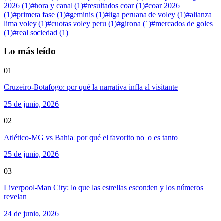
2026
(
1
)
#
hora y canal
(
1
)
#
resultados coar
(
1
)
#
coar 2026
(
1
)
#
primera fase
(
1
)
#
geminis
(
1
)
#
liga peruana de voley
(
1
)
#
alianza
lima voley
(
1
)
#
cuotas voley peru
(
1
)
#
girona
(
1
)
#
mercados de goles
(
1
)
#
real sociedad
(
1
)
Lo más leído
01
Cruzeiro-Botafogo: por qué la narrativa infla al visitante
25 de junio, 2026
02
Atlético-MG vs Bahia: por qué el favorito no lo es tanto
25 de junio, 2026
03
Liverpool-Man City: lo que las estrellas esconden y los números
revelan
24 de junio, 2026