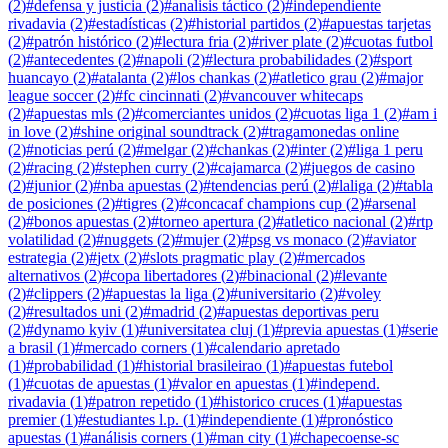
(
2
)
#
defensa y justicia
(
2
)
#
analisis táctico
(
2
)
#
independiente
rivadavia
(
2
)
#
estadísticas
(
2
)
#
historial partidos
(
2
)
#
apuestas tarjetas
(
2
)
#
patrón histórico
(
2
)
#
lectura fria
(
2
)
#
river plate
(
2
)
#
cuotas futbol
(
2
)
#
antecedentes
(
2
)
#
napoli
(
2
)
#
lectura probabilidades
(
2
)
#
sport
huancayo
(
2
)
#
atalanta
(
2
)
#
los chankas
(
2
)
#
atletico grau
(
2
)
#
major
league soccer
(
2
)
#
fc cincinnati
(
2
)
#
vancouver whitecaps
(
2
)
#
apuestas mls
(
2
)
#
comerciantes unidos
(
2
)
#
cuotas liga 1
(
2
)
#
am i
in love
(
2
)
#
shine original soundtrack
(
2
)
#
tragamonedas online
(
2
)
#
noticias perú
(
2
)
#
melgar
(
2
)
#
chankas
(
2
)
#
inter
(
2
)
#
liga 1 peru
(
2
)
#
racing
(
2
)
#
stephen curry
(
2
)
#
cajamarca
(
2
)
#
juegos de casino
(
2
)
#
junior
(
2
)
#
nba apuestas
(
2
)
#
tendencias perú
(
2
)
#
laliga
(
2
)
#
tabla
de posiciones
(
2
)
#
tigres
(
2
)
#
concacaf champions cup
(
2
)
#
arsenal
(
2
)
#
bonos apuestas
(
2
)
#
torneo apertura
(
2
)
#
atletico nacional
(
2
)
#
rtp
volatilidad
(
2
)
#
nuggets
(
2
)
#
mujer
(
2
)
#
psg vs monaco
(
2
)
#
aviator
estrategia
(
2
)
#
jetx
(
2
)
#
slots pragmatic play
(
2
)
#
mercados
alternativos
(
2
)
#
copa libertadores
(
2
)
#
binacional
(
2
)
#
levante
(
2
)
#
clippers
(
2
)
#
apuestas la liga
(
2
)
#
universitario
(
2
)
#
voley
(
2
)
#
resultados uni
(
2
)
#
madrid
(
2
)
#
apuestas deportivas peru
(
2
)
#
dynamo kyiv
(
1
)
#
universitatea cluj
(
1
)
#
previa apuestas
(
1
)
#
serie
a brasil
(
1
)
#
mercado corners
(
1
)
#
calendario apretado
(
1
)
#
probabilidad
(
1
)
#
historial brasileirao
(
1
)
#
apuestas futebol
(
1
)
#
cuotas de apuestas
(
1
)
#
valor en apuestas
(
1
)
#
independ.
rivadavia
(
1
)
#
patron repetido
(
1
)
#
historico cruces
(
1
)
#
apuestas
premier
(
1
)
#
estudiantes l.p.
(
1
)
#
independiente
(
1
)
#
pronóstico
apuestas
(
1
)
#
análisis corners
(
1
)
#
man city
(
1
)
#
chapecoense-sc