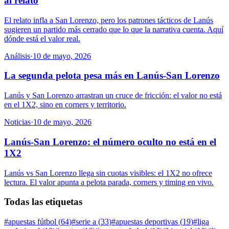
al relato
El relato infla a San Lorenzo, pero los patrones tácticos de Lanús
sugieren un partido más cerrado que lo que la narrativa cuenta. Aquí
dónde está el valor real.
Análisis
·
10 de mayo, 2026
La segunda pelota pesa más en Lanús-San Lorenzo
Lanús y San Lorenzo arrastran un cruce de fricción: el valor no está
en el 1X2, sino en corners y territorio.
Noticias
·
10 de mayo, 2026
Lanús-San Lorenzo: el número oculto no está en el
1X2
Lanús vs San Lorenzo llega sin cuotas visibles: el 1X2 no ofrece
lectura. El valor apunta a pelota parada, corners y timing en vivo.
Todas las etiquetas
#
apuestas fútbol
(
64
)
#
serie a
(
33
)
#
apuestas deportivas
(
19
)
#
liga