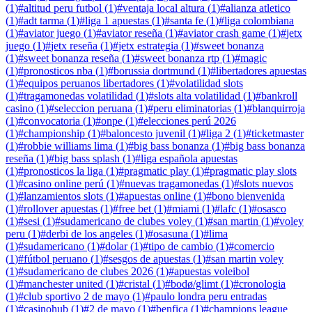
(
1
)
#
altitud peru futbol
(
1
)
#
ventaja local altura
(
1
)
#
alianza atletico
(
1
)
#
adt tarma
(
1
)
#
liga 1 apuestas
(
1
)
#
santa fe
(
1
)
#
liga colombiana
(
1
)
#
aviator juego
(
1
)
#
aviator reseña
(
1
)
#
aviator crash game
(
1
)
#
jetx
juego
(
1
)
#
jetx reseña
(
1
)
#
jetx estrategia
(
1
)
#
sweet bonanza
(
1
)
#
sweet bonanza reseña
(
1
)
#
sweet bonanza rtp
(
1
)
#
magic
(
1
)
#
pronosticos nba
(
1
)
#
borussia dortmund
(
1
)
#
libertadores apuestas
(
1
)
#
equipos peruanos libertadores
(
1
)
#
volatilidad slots
(
1
)
#
tragamonedas volatilidad
(
1
)
#
slots alta volatilidad
(
1
)
#
bankroll
casino
(
1
)
#
seleccion peruana
(
1
)
#
peru eliminatorias
(
1
)
#
blanquirroja
(
1
)
#
convocatoria
(
1
)
#
onpe
(
1
)
#
elecciones perú 2026
(
1
)
#
championship
(
1
)
#
baloncesto juvenil
(
1
)
#
liga 2
(
1
)
#
ticketmaster
(
1
)
#
robbie williams lima
(
1
)
#
big bass bonanza
(
1
)
#
big bass bonanza
reseña
(
1
)
#
big bass splash
(
1
)
#
liga española apuestas
(
1
)
#
pronosticos la liga
(
1
)
#
pragmatic play
(
1
)
#
pragmatic play slots
(
1
)
#
casino online perú
(
1
)
#
nuevas tragamonedas
(
1
)
#
slots nuevos
(
1
)
#
lanzamientos slots
(
1
)
#
apuestas online
(
1
)
#
bono bienvenida
(
1
)
#
rollover apuestas
(
1
)
#
free bet
(
1
)
#
miami
(
1
)
#
lafc
(
1
)
#
osasco
(
1
)
#
sesi
(
1
)
#
sudamericano de clubes voley
(
1
)
#
san martin
(
1
)
#
voley
peru
(
1
)
#
derbi de los angeles
(
1
)
#
osasuna
(
1
)
#
lima
(
1
)
#
sudamericano
(
1
)
#
dolar
(
1
)
#
tipo de cambio
(
1
)
#
comercio
(
1
)
#
fútbol peruano
(
1
)
#
sesgos de apuestas
(
1
)
#
san martin voley
(
1
)
#
sudamericano de clubes 2026
(
1
)
#
apuestas voleibol
(
1
)
#
manchester united
(
1
)
#
cristal
(
1
)
#
bodø/glimt
(
1
)
#
cronologia
(
1
)
#
club sportivo 2 de mayo
(
1
)
#
paulo londra peru entradas
(
1
)
#
casinohub
(
1
)
#
2 de mayo
(
1
)
#
benfica
(
1
)
#
champions league