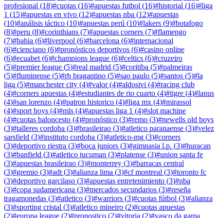
profesional
(
18
)
#
cuotas
(
16
)
#
apuestas futbol
(
16
)
#
historial
(
16
)
#
liga
1
(
15
)
#
apuestas en vivo
(
12
)
#
apuestas nba
(
12
)
#
apuestas
(
10
)
#
análisis táctico
(
10
)
#
apuestas perú
(
10
)
#
lakers
(
9
)
#
botafogo
(
8
)
#
peru
(
8
)
#
corinthians
(
7
)
#
apuestas corners
(
7
)
#
flamengo
(
7
)
#
bahia
(
6
)
#
liverpool
(
6
)
#
barcelona
(
6
)
#
internacional
(
6
)
#
cienciano
(
6
)
#
pronósticos deportivos
(
6
)
#
casino online
(
6
)
#
ecuabet
(
6
)
#
champions league
(
6
)
#
celtics
(
6
)
#
cruzeiro
(
5
)
#
premier league
(
5
)
#
real madrid
(
5
)
#
coritiba
(
5
)
#
palmeiras
(
5
)
#
fluminense
(
5
)
#
rb bragantino
(
5
)
#
sao paulo
(
5
)
#
santos
(
5
)
#
la
liga
(
5
)
#
manchester city
(
4
)
#
valor
(
4
)
#
aldosivi
(
4
)
#
racing club
(
4
)
#
corners apuestas
(
4
)
#
estudiantes de rio cuarto
(
4
)
#
tigre
(
4
)
#
lanus
(
4
)
#
san lorenzo
(
4
)
#
patron historico
(
4
)
#
liga mx
(
4
)
#
mirassol
(
4
)
#
sport boys
(
4
)
#
mls
(
4
)
#
apuestas liga 1
(
4
)
#
slot machine
(
4
)
#
cuotas baloncesto
(
4
)
#
pronóstico
(
3
)
#
remo
(
3
)
#
newells old boys
(
3
)
#
talleres cordoba
(
3
)
#
brasileirao
(
3
)
#
atletico paranaense
(
3
)
#
velez
sarsfield
(
3
)
#
instituto cordoba
(
3
)
#
atletico-mg
(
3
)
#
corners
(
3
)
#
deportivo riestra
(
3
)
#
boca juniors
(
3
)
#
gimnasia l.p.
(
3
)
#
huracan
(
3
)
#
banfield
(
3
)
#
atletico tucuman
(
3
)
#
platense
(
3
)
#
union santa fe
(
3
)
#
apuestas brasileirao
(
3
)
#
monterrey
(
3
)
#
barracas central
(
3
)
#
gremio
(
3
)
#
adt
(
3
)
#
alianza lima
(
3
)
#
cf montreal
(
3
)
#
toronto fc
(
3
)
#
deportivo garcilaso
(
3
)
#
apuestas entretenimiento
(
3
)
#
nba
(
3
)
#
copa sudamericana
(
3
)
#
mercados secundarios
(
3
)
#
reseña
tragamonedas
(
3
)
#
atletico
(
3
)
#
warriors
(
3
)
#
cuotas fútbol
(
3
)
#
alianza
(
3
)
#
sporting cristal
(
3
)
#
atletico mineiro
(
2
)
#
cuotas apuestas
(
2
)
#
europa league
(
2
)
#
pronostico
(
2
)
#
vitoria
(
2
)
#
vasco da gama