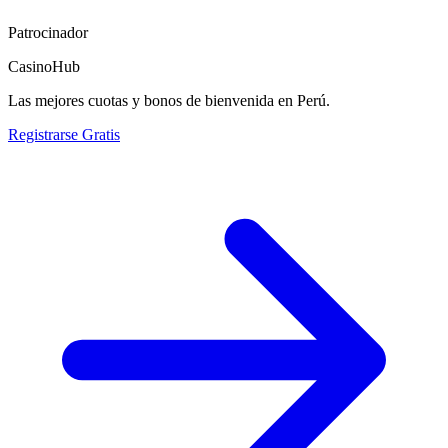
Patrocinador
CasinoHub
Las mejores cuotas y bonos de bienvenida en Perú.
Registrarse Gratis