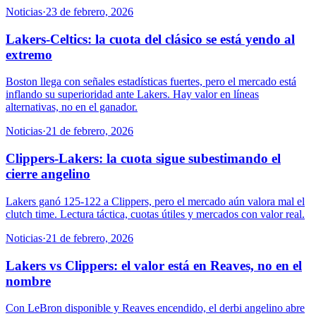
Noticias
·
23 de febrero, 2026
Lakers-Celtics: la cuota del clásico se está yendo al
extremo
Boston llega con señales estadísticas fuertes, pero el mercado está
inflando su superioridad ante Lakers. Hay valor en líneas
alternativas, no en el ganador.
Noticias
·
21 de febrero, 2026
Clippers-Lakers: la cuota sigue subestimando el
cierre angelino
Lakers ganó 125-122 a Clippers, pero el mercado aún valora mal el
clutch time. Lectura táctica, cuotas útiles y mercados con valor real.
Noticias
·
21 de febrero, 2026
Lakers vs Clippers: el valor está en Reaves, no en el
nombre
Con LeBron disponible y Reaves encendido, el derbi angelino abre