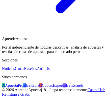
AprendeApuesta
Portal independiente de noticias deportivas, análisis de apuestas y
reseñas de casas de apuestas para el mercado peruano.
Secciones
Noticias
Guías
Reseñas
Análisis
Sitios hermanos
A
ApuestaPro
B
BetGuia
C
CuotasExpert
B
BetEscuela
©
2026
AprendeApuesta
|
18+ Juega responsablemente
|
CasinoHub
Registrarse Gratis