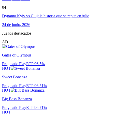
04
Dynamo Kyiv vs Cluj: la historia que se repite en julio
24 de junio, 2026
Juegos destacados
AD
Gates of Olympus
Pragmatic Play
RTP
96.5
%
HOT
Sweet Bonanza
Pragmatic Play
RTP
96.51
%
HOT
Big Bass Bonanza
Pragmatic Play
RTP
96.71
%
HOT