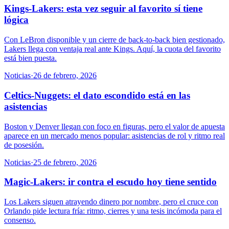
Kings-Lakers: esta vez seguir al favorito sí tiene
lógica
Con LeBron disponible y un cierre de back-to-back bien gestionado,
Lakers llega con ventaja real ante Kings. Aquí, la cuota del favorito
está bien puesta.
Noticias
·
26 de febrero, 2026
Celtics-Nuggets: el dato escondido está en las
asistencias
Boston y Denver llegan con foco en figuras, pero el valor de apuesta
aparece en un mercado menos popular: asistencias de rol y ritmo real
de posesión.
Noticias
·
25 de febrero, 2026
Magic-Lakers: ir contra el escudo hoy tiene sentido
Los Lakers siguen atrayendo dinero por nombre, pero el cruce con
Orlando pide lectura fría: ritmo, cierres y una tesis incómoda para el
consenso.