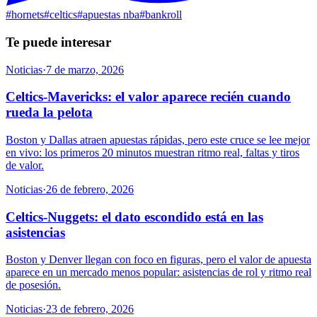
#
hornets
#
celtics
#
apuestas nba
#
bankroll
Te puede interesar
Noticias
·
7 de marzo, 2026
Celtics-Mavericks: el valor aparece recién cuando
rueda la pelota
Boston y Dallas atraen apuestas rápidas, pero este cruce se lee mejor
en vivo: los primeros 20 minutos muestran ritmo real, faltas y tiros
de valor.
Noticias
·
26 de febrero, 2026
Celtics-Nuggets: el dato escondido está en las
asistencias
Boston y Denver llegan con foco en figuras, pero el valor de apuesta
aparece en un mercado menos popular: asistencias de rol y ritmo real
de posesión.
Noticias
·
23 de febrero, 2026