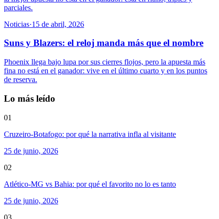
parciales.
Noticias
·
15 de abril, 2026
Suns y Blazers: el reloj manda más que el nombre
Phoenix llega bajo lupa por sus cierres flojos, pero la apuesta más
fina no está en el ganador: vive en el último cuarto y en los puntos
de reserva.
Lo más leído
01
Cruzeiro-Botafogo: por qué la narrativa infla al visitante
25 de junio, 2026
02
Atlético-MG vs Bahia: por qué el favorito no lo es tanto
25 de junio, 2026
03