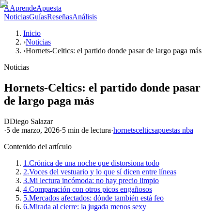
A
AprendeApuesta
Noticias
Guías
Reseñas
Análisis
Inicio
›
Noticias
›
Hornets-Celtics: el partido donde pasar de largo paga más
Noticias
Hornets-Celtics: el partido donde pasar
de largo paga más
D
Diego Salazar
·
5 de marzo, 2026
·
5 min
de lectura
·
hornets
celtics
apuestas nba
Contenido del artículo
1.
Crónica de una noche que distorsiona todo
2.
Voces del vestuario y lo que sí dicen entre líneas
3.
Mi lectura incómoda: no hay precio limpio
4.
Comparación con otros picos engañosos
5.
Mercados afectados: dónde también está feo
6.
Mirada al cierre: la jugada menos sexy