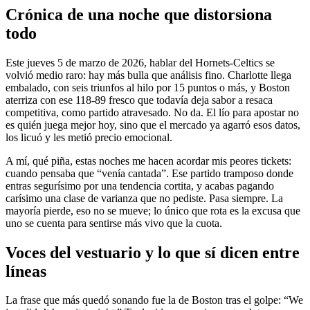
Crónica de una noche que distorsiona
todo
Este jueves 5 de marzo de 2026, hablar del Hornets-Celtics se
volvió medio raro: hay más bulla que análisis fino. Charlotte llega
embalado, con seis triunfos al hilo por 15 puntos o más, y Boston
aterriza con ese 118-89 fresco que todavía deja sabor a resaca
competitiva, como partido atravesado. No da. El lío para apostar no
es quién juega mejor hoy, sino que el mercado ya agarró esos datos,
los licuó y les metió precio emocional.
A mí, qué piña, estas noches me hacen acordar mis peores tickets:
cuando pensaba que “venía cantada”. Ese partido tramposo donde
entras segurísimo por una tendencia cortita, y acabas pagando
carísimo una clase de varianza que no pediste. Pasa siempre. La
mayoría pierde, eso no se mueve; lo único que rota es la excusa que
uno se cuenta para sentirse más vivo que la cuota.
Voces del vestuario y lo que sí dicen entre
líneas
La frase que más quedó sonando fue la de Boston tras el golpe: “We