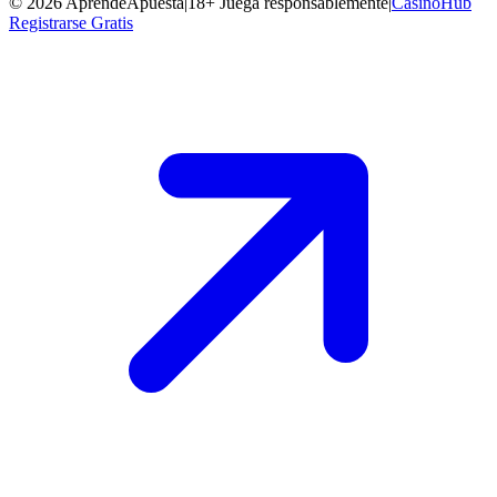
©
2026
AprendeApuesta
|
18+ Juega responsablemente
|
CasinoHub
Registrarse Gratis