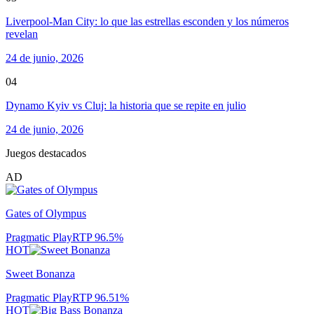
Liverpool-Man City: lo que las estrellas esconden y los números
revelan
24 de junio, 2026
04
Dynamo Kyiv vs Cluj: la historia que se repite en julio
24 de junio, 2026
Juegos destacados
AD
Gates of Olympus
Pragmatic Play
RTP
96.5
%
HOT
Sweet Bonanza
Pragmatic Play
RTP
96.51
%
HOT