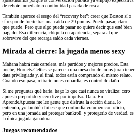
ajustadísimos porque la conversación pública ya empujó expectativa
de rebote inmediato o continuidad pasada de rosca.
También aparece el sesgo del “recovery bet”: creer que Boston sí o
sí responde fuerte tras una caída de 29 puntos. Puede pasar, claro
que puede. Pero que algo pueda pasar no quiere decir que esté bien
pagado. Esa diferencia, chiquita en apariencia, separa al que
sobrevive del que recarga saldo cada viernes.
Mirada al cierre: la jugada menos sexy
Mañana habrá más cartelera, más partidos y mejores precios. Esta
noche, Hornets-Celtics se parece a una mesa donde todos juran tener
data privilegiada y, al final, todos están comprando el mismo relato.
Cuando eso pasa, retirarte no es cobardía; es control de daño.
Si me preguntas qué haría, hago lo que casi nunca se viraliza: cero
apuesta prepartido y cero live por impulso. Dato. En
AprendeApuesta me lee gente que disfruta la acción diaria, lo
entiendo, yo también fui ese que confundía volumen con oficio,
pero en una jornada así proteger bankroll, y protegerlo de verdad, es
la única jugada ganadora.
Juegos recomendados