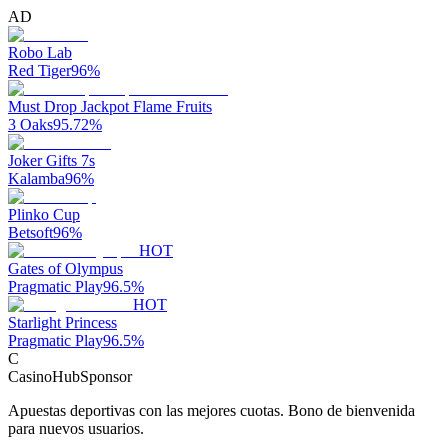
AD
Robo Lab
Red Tiger
96
%
Must Drop Jackpot Flame Fruits
3 Oaks
95.72
%
Joker Gifts 7s
Kalamba
96
%
Plinko Cup
Betsoft
96
%
HOT
Gates of Olympus
Pragmatic Play
96.5
%
HOT
Starlight Princess
Pragmatic Play
96.5
%
C
CasinoHub
Sponsor
Apuestas deportivas con las mejores cuotas. Bono de bienvenida
para nuevos usuarios.