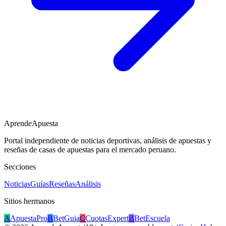
AprendeApuesta
Portal independiente de noticias deportivas, análisis de apuestas y
reseñas de casas de apuestas para el mercado peruano.
Secciones
Noticias
Guías
Reseñas
Análisis
Sitios hermanos
A
ApuestaPro
B
BetGuia
C
CuotasExpert
B
BetEscuela