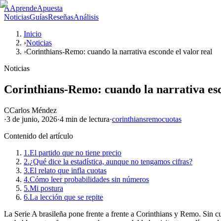
A
AprendeApuesta
Noticias
Guías
Reseñas
Análisis
Inicio
›
Noticias
›
Corinthians-Remo: cuando la narrativa esconde el valor real
Noticias
Corinthians-Remo: cuando la narrativa esc
C
Carlos Méndez
·
3 de junio, 2026
·
4 min
de lectura
·
corinthians
remo
cuotas
Contenido del artículo
1.
El partido que no tiene precio
2.
¿Qué dice la estadística, aunque no tengamos cifras?
3.
El relato que infla cuotas
4.
Cómo leer probabilidades sin números
5.
Mi postura
6.
La lección que se repite
La Serie A brasileña pone frente a frente a Corinthians y Remo. Sin cu