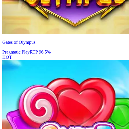
Gates of Olympus
Pragmatic Play
RTP
96.5
%
HOT