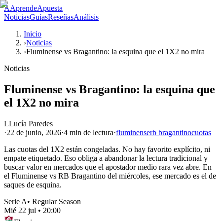
A
AprendeApuesta
Noticias
Guías
Reseñas
Análisis
Inicio
›
Noticias
›
Fluminense vs Bragantino: la esquina que el 1X2 no mira
Noticias
Fluminense vs Bragantino: la esquina que
el 1X2 no mira
L
Lucía Paredes
·
22 de junio, 2026
·
4 min
de lectura
·
fluminense
rb bragantino
cuotas
Las cuotas del 1X2 están congeladas. No hay favorito explícito, ni
empate etiquetado. Eso obliga a abandonar la lectura tradicional y
buscar valor en mercados que el apostador medio rara vez abre. En
el Fluminense vs RB Bragantino del miércoles, ese mercado es el de
saques de esquina.
Serie A
•
Regular Season
Mié 22 jul
•
20:00