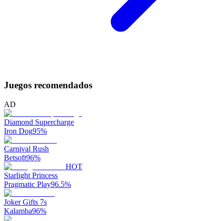
Juegos recomendados
AD
Diamond Supercharge
Iron Dog
95
%
Carnival Rush
Betsoft
96
%
HOT
Starlight Princess
Pragmatic Play
96.5
%
Joker Gifts 7s
Kalamba
96
%