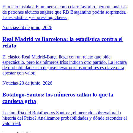
El relato instala a Fluminense como claro favorito, pero un análisis
de patrones tácticos sugiere que RB Bragantino podría sorprender.
La estadística y el pressing, claves.
Noticias
·
24 de junio, 2026
Real Madrid vs Barcelona: la estadística contra el
relato
El clásico Real Madrid-Barça llega con un relato que pide
espectáculo, pero los números fríos indican otro partido. La lectura
de probabilidades sin dejarse llevar por los nombres es clave para
apostar con valor.
Noticias
·
20 de junio, 2026
Botafogo-Santos: los números callan lo que la
camiseta grita
Lectura fría del Botafogo vs Santos: ¿el mercado sobrevalora la
historia del Peixe? Analizamos probabilidades y dónde esconder el
valor real.