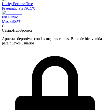
Lucky Fortune Tree
Pragmatic Play
96.5
%
Pin Plinko
Mascot
96
%
C
CasinoHub
Sponsor
Apuestas deportivas con las mejores cuotas. Bono de bienvenida
para nuevos usuarios.