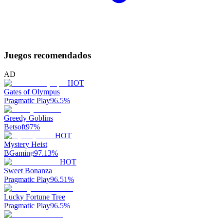
Juegos recomendados
AD
HOT
Gates of Olympus
Pragmatic Play
96.5
%
Greedy Goblins
Betsoft
97
%
HOT
Mystery Heist
BGaming
97.13
%
HOT
Sweet Bonanza
Pragmatic Play
96.51
%
Lucky Fortune Tree
Pragmatic Play
96.5
%