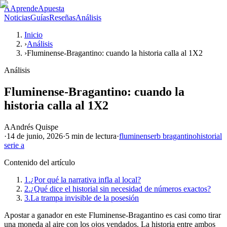
A
AprendeApuesta
Noticias
Guías
Reseñas
Análisis
Inicio
›
Análisis
›
Fluminense-Bragantino: cuando la historia calla al 1X2
Análisis
Fluminense-Bragantino: cuando la
historia calla al 1X2
A
Andrés Quispe
·
14 de junio, 2026
·
5 min
de lectura
·
fluminense
rb bragantino
historial
serie a
Contenido del artículo
1.
¿Por qué la narrativa infla al local?
2.
¿Qué dice el historial sin necesidad de números exactos?
3.
La trampa invisible de la posesión
Apostar a ganador en este Fluminense-Bragantino es casi como tirar
una moneda al aire con los ojos vendados. La historia entre ambos