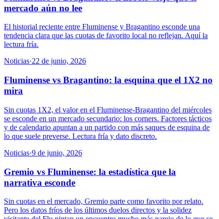
mercado aún no lee
El historial reciente entre Fluminense y Bragantino esconde una
tendencia clara que las cuotas de favorito local no reflejan. Aquí la
lectura fría.
Noticias
·
22 de junio, 2026
Fluminense vs Bragantino: la esquina que el 1X2 no
mira
Sin cuotas 1X2, el valor en el Fluminense-Bragantino del miércoles
se esconde en un mercado secundario: los corners. Factores tácticos
y de calendario apuntan a un partido con más saques de esquina de
lo que suele preverse. Lectura fría y dato discreto.
Noticias
·
9 de junio, 2026
Gremio vs Fluminense: la estadística que la
narrativa esconde
Sin cuotas en el mercado, Gremio parte como favorito por relato.
Pero los datos fríos de los últimos duelos directos y la solidez
visitante del Flu pintan un encuentro mucho más parejo de lo que se