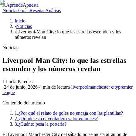
A
AprendeApuesta
Noticias
Guías
Reseñas
Análisis
Inicio
›
Noticias
›
Liverpool-Man City: lo que las estrellas esconden y los
números revelan
Noticias
Liverpool-Man City: lo que las estrellas
esconden y los números revelan
L
Lucía Paredes
·
24 de junio, 2026
·
4 min
de lectura
·
liverpool
manchester city
premier
league
Contenido del artículo
1.
¿Por qué el relato de goles no encaja con las plantillas?
2.
¿Dónde está el verdadero valor entonces?
3.
¿Cuánto pesa la portería?
El Liverpool-Manchester City del sábado no se ajusta al guion de