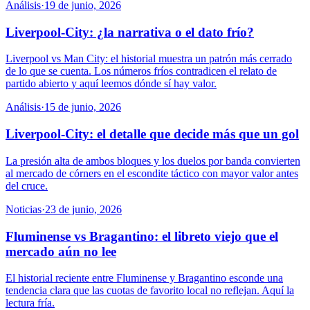
Análisis
·
19 de junio, 2026
Liverpool-City: ¿la narrativa o el dato frío?
Liverpool vs Man City: el historial muestra un patrón más cerrado
de lo que se cuenta. Los números fríos contradicen el relato de
partido abierto y aquí leemos dónde sí hay valor.
Análisis
·
15 de junio, 2026
Liverpool-City: el detalle que decide más que un gol
La presión alta de ambos bloques y los duelos por banda convierten
al mercado de córners en el escondite táctico con mayor valor antes
del cruce.
Noticias
·
23 de junio, 2026
Fluminense vs Bragantino: el libreto viejo que el
mercado aún no lee
El historial reciente entre Fluminense y Bragantino esconde una
tendencia clara que las cuotas de favorito local no reflejan. Aquí la
lectura fría.