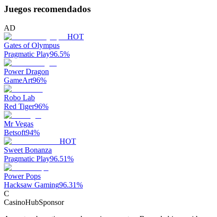
Juegos recomendados
AD
HOT
Gates of Olympus
Pragmatic Play
96.5
%
Power Dragon
GameArt
96
%
Robo Lab
Red Tiger
96
%
Mr Vegas
Betsoft
94
%
HOT
Sweet Bonanza
Pragmatic Play
96.51
%
Power Pops
Hacksaw Gaming
96.31
%
C
CasinoHub
Sponsor