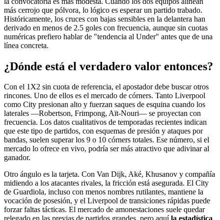
la convocatoria es más modesta. Cuando los dos equipos alinean
más cerrojo que pólvora, lo lógico es esperar un partido trabado.
Históricamente, los cruces con bajas sensibles en la delantera han
derivado en menos de 2.5 goles con frecuencia, aunque sin cuotas
numéricas prefiero hablar de "tendencia al Under" antes que de una
línea concreta.
¿Dónde está el verdadero valor entonces?
Con el 1X2 sin cuota de referencia, el apostador debe buscar otros
rincones. Uno de ellos es el mercado de córners. Tanto Liverpool
como City presionan alto y fuerzan saques de esquina cuando los
laterales —Robertson, Frimpong, Aït-Nouri— se proyectan con
frecuencia. Los datos cualitativos de temporadas recientes indican
que este tipo de partidos, con esquemas de presión y ataques por
bandas, suelen superar los 9 o 10 córners totales. Ese número, si el
mercado lo ofrece en vivo, podría ser más atractivo que adivinar al
ganador.
Otro ángulo es la tarjeta. Con Van Dijk, Aké, Khusanov y compañía
midiendo a los atacantes rivales, la fricción está asegurada. El City
de Guardiola, incluso con menos nombres rutilantes, mantiene la
vocación de posesión, y el Liverpool de transiciones rápidas puede
forzar faltas tácticas. El mercado de amonestaciones suele quedar
relegado en las previas de partidos grandes, pero aquí
la estadística