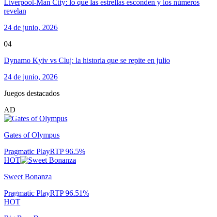
Liverpool-Man City: lo que las estrellas esconden y los números
revelan
24 de junio, 2026
04
Dynamo Kyiv vs Cluj: la historia que se repite en julio
24 de junio, 2026
Juegos destacados
AD
Gates of Olympus
Pragmatic Play
RTP
96.5
%
HOT
Sweet Bonanza
Pragmatic Play
RTP
96.51
%
HOT