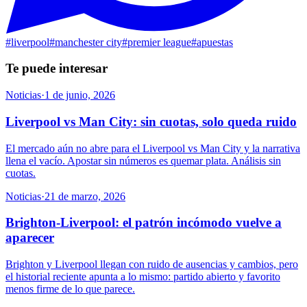
#
liverpool
#
manchester city
#
premier league
#
apuestas
Te puede interesar
Noticias
·
1 de junio, 2026
Liverpool vs Man City: sin cuotas, solo queda ruido
El mercado aún no abre para el Liverpool vs Man City y la narrativa
llena el vacío. Apostar sin números es quemar plata. Análisis sin
cuotas.
Noticias
·
21 de marzo, 2026
Brighton-Liverpool: el patrón incómodo vuelve a
aparecer
Brighton y Liverpool llegan con ruido de ausencias y cambios, pero
el historial reciente apunta a lo mismo: partido abierto y favorito
menos firme de lo que parece.