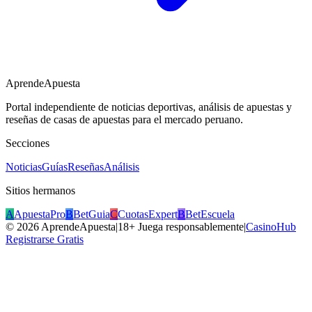
AprendeApuesta
Portal independiente de noticias deportivas, análisis de apuestas y
reseñas de casas de apuestas para el mercado peruano.
Secciones
Noticias
Guías
Reseñas
Análisis
Sitios hermanos
A
ApuestaPro
B
BetGuia
C
CuotasExpert
B
BetEscuela
©
2026
AprendeApuesta
|
18+ Juega responsablemente
|
CasinoHub
Registrarse Gratis