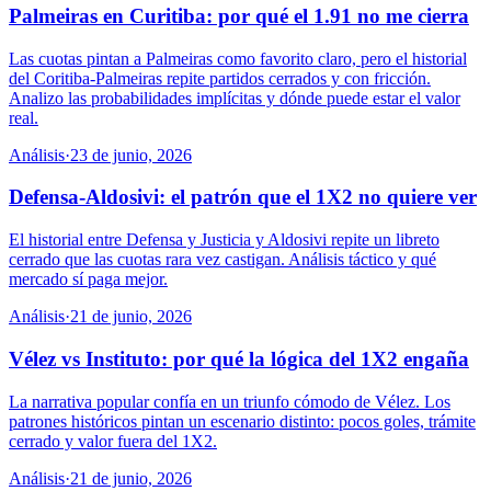
Palmeiras en Curitiba: por qué el 1.91 no me cierra
Las cuotas pintan a Palmeiras como favorito claro, pero el historial
del Coritiba-Palmeiras repite partidos cerrados y con fricción.
Analizo las probabilidades implícitas y dónde puede estar el valor
real.
Análisis
·
23 de junio, 2026
Defensa-Aldosivi: el patrón que el 1X2 no quiere ver
El historial entre Defensa y Justicia y Aldosivi repite un libreto
cerrado que las cuotas rara vez castigan. Análisis táctico y qué
mercado sí paga mejor.
Análisis
·
21 de junio, 2026
Vélez vs Instituto: por qué la lógica del 1X2 engaña
La narrativa popular confía en un triunfo cómodo de Vélez. Los
patrones históricos pintan un escenario distinto: pocos goles, trámite
cerrado y valor fuera del 1X2.
Análisis
·
21 de junio, 2026