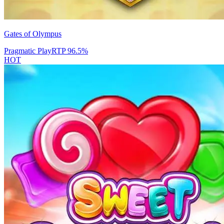
Gates of Olympus
Pragmatic Play
RTP
96.5
%
HOT