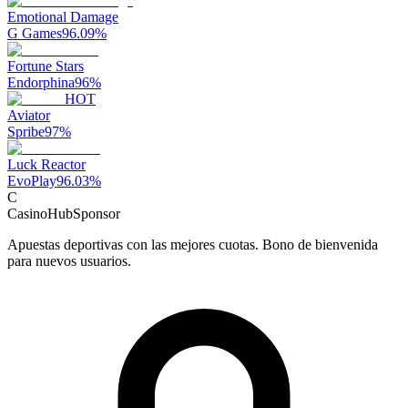
Emotional Damage
G Games
96.09
%
Fortune Stars
Endorphina
96
%
HOT
Aviator
Spribe
97
%
Luck Reactor
EvoPlay
96.03
%
C
CasinoHub
Sponsor
Apuestas deportivas con las mejores cuotas. Bono de bienvenida
para nuevos usuarios.