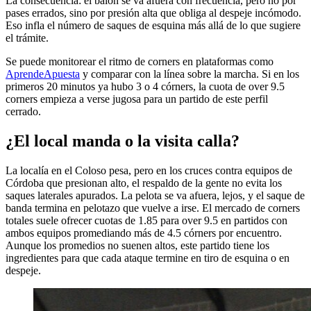
La consecuencia: el balón se va afuera con frecuencia, pero no por
pases errados, sino por presión alta que obliga al despeje incómodo.
Eso infla el número de saques de esquina más allá de lo que sugiere
el trámite.
Se puede monitorear el ritmo de corners en plataformas como
AprendeApuesta
y comparar con la línea sobre la marcha. Si en los
primeros 20 minutos ya hubo 3 o 4 córners, la cuota de over 9.5
corners empieza a verse jugosa para un partido de este perfil
cerrado.
¿El local manda o la visita calla?
La localía en el Coloso pesa, pero en los cruces contra equipos de
Córdoba que presionan alto, el respaldo de la gente no evita los
saques laterales apurados. La pelota se va afuera, lejos, y el saque de
banda termina en pelotazo que vuelve a irse. El mercado de corners
totales suele ofrecer cuotas de 1.85 para over 9.5 en partidos con
ambos equipos promediando más de 4.5 córners por encuentro.
Aunque los promedios no suenen altos, este partido tiene los
ingredientes para que cada ataque termine en tiro de esquina o en
despeje.