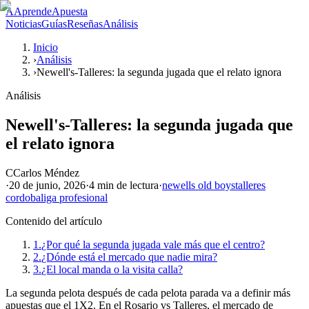
A
AprendeApuesta
Noticias
Guías
Reseñas
Análisis
Inicio
›
Análisis
›
Newell's-Talleres: la segunda jugada que el relato ignora
Análisis
Newell's-Talleres: la segunda jugada que
el relato ignora
C
Carlos Méndez
·
20 de junio, 2026
·
4 min
de lectura
·
newells old boys
talleres
cordoba
liga profesional
Contenido del artículo
1.
¿Por qué la segunda jugada vale más que el centro?
2.
¿Dónde está el mercado que nadie mira?
3.
¿El local manda o la visita calla?
La segunda pelota después de cada pelota parada va a definir más
apuestas que el 1X2. En el Rosario vs Talleres, el mercado de