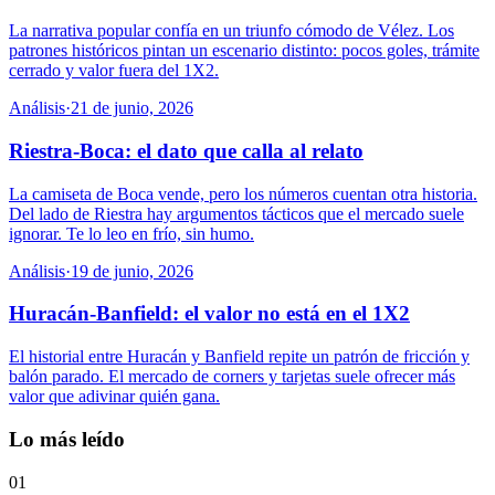
La narrativa popular confía en un triunfo cómodo de Vélez. Los
patrones históricos pintan un escenario distinto: pocos goles, trámite
cerrado y valor fuera del 1X2.
Análisis
·
21 de junio, 2026
Riestra-Boca: el dato que calla al relato
La camiseta de Boca vende, pero los números cuentan otra historia.
Del lado de Riestra hay argumentos tácticos que el mercado suele
ignorar. Te lo leo en frío, sin humo.
Análisis
·
19 de junio, 2026
Huracán-Banfield: el valor no está en el 1X2
El historial entre Huracán y Banfield repite un patrón de fricción y
balón parado. El mercado de corners y tarjetas suele ofrecer más
valor que adivinar quién gana.
Lo más leído
01