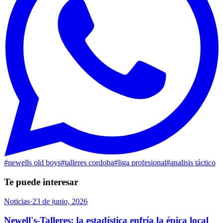
#
newells old boys
#
talleres cordoba
#
liga profesional
#
analisis táctico
Te puede interesar
Noticias
·
23 de junio, 2026
Newell's-Talleres: la estadística enfría la épica local