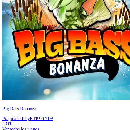
Big Bass Bonanza
Pragmatic Play
RTP
96.71
%
HOT
Ver todos los juegos