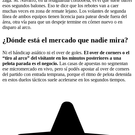
zaga. M. Navarro, en la retaguardia cordobesa, es el que suele barrer
esos segundos balones. Eso te dice que los rebotes van a caer
muchas veces en zona de remate lejano. Los volantes de segunda
línea de ambos equipos tienen licencia para patear desde fuera del
área, otra vía para que un despeje termine en córner nuevo o en
disparo al arco.
¿Dónde está el mercado que nadie mira?
Ni el hándicap asiático ni el over de goles.
El over de corners o el
“tiro al arco” del visitante en los minutos posteriores a una
pelota parada es el negocio.
Las casas de apuestas no segmentan
ese micromercado en vivo, pero sí podés apostar al over de corners
del partido con entrada temprana, porque el ritmo de pelota detenida
en estos duelos tácticos suele acelerarse en los segundos tiempos.