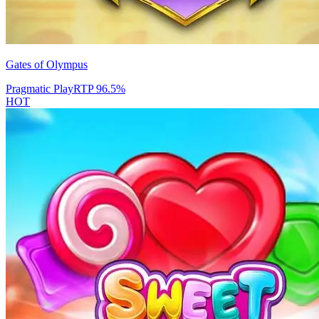
Gates of Olympus
Pragmatic Play
RTP
96.5
%
HOT