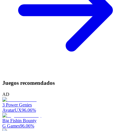
Juegos recomendados
AD
3 Power Genies
AvatarUX
96.06
%
Big Fishin Bounty
G Games
96.06
%