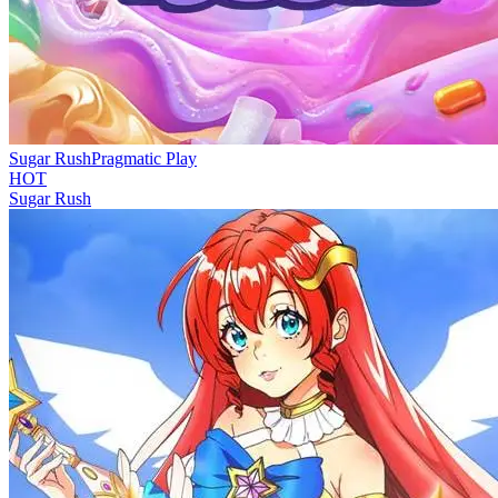
Sugar Rush
Pragmatic Play
HOT
Sugar Rush