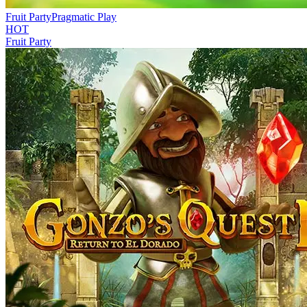
Fruit Party
Pragmatic Play
HOT
Fruit Party