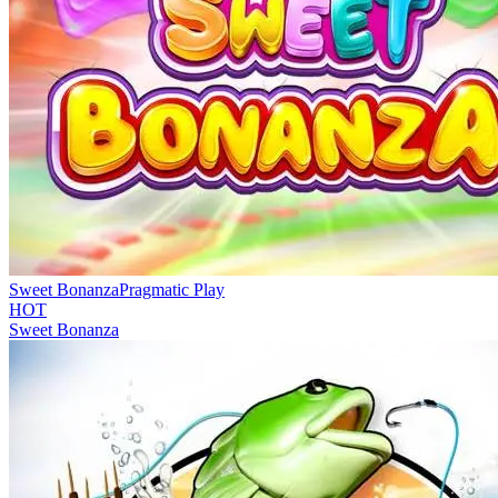
Sweet Bonanza
Pragmatic Play
HOT
Sweet Bonanza