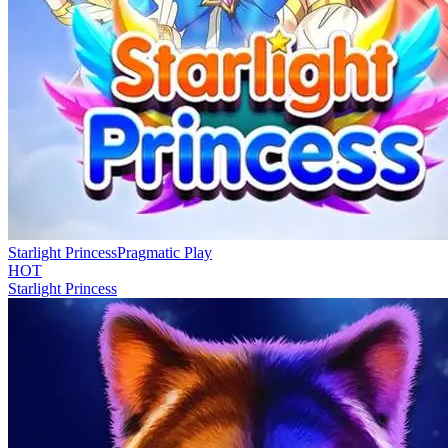
Starlight Princess
Pragmatic Play
HOT
Starlight Princess