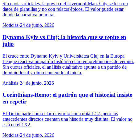
Sin cuotas oficiales, la previa del Liverpool-Man. City se lee con
datos de plantillas y no con relatos épicos. El valor puede estar
donde la narrativa no mira.
Noticias
·
24 de junio, 2026
Dynamo Kyiv vs Cluj: la historia que se repite en
julio
El cruce entre Dynamo Kyiv y Universitatea Cluj en la Europa
League reactiva un patrón histórico claro en preliminares de verano.
Sin cuotas oficiales, el análisis cualitativo apunta a un partido de
dominio local y ritmo contenido al inicio.
Análisis
·
24 de junio, 2026
Corinthians-Remo: el padrón que el historial insiste
en repetir
El Timão parte como claro favorito con cuota 1.57, pero los
antecedentes directos cuentan una historia muy distinta. El valor no
está en el 1X2.
Noticias
·
24 de junio, 2026