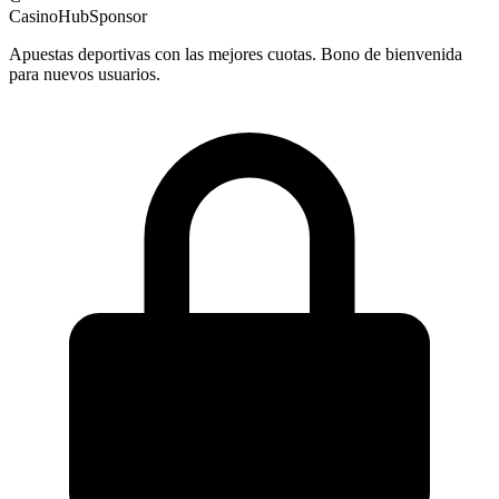
CasinoHub
Sponsor
Apuestas deportivas con las mejores cuotas. Bono de bienvenida
para nuevos usuarios.