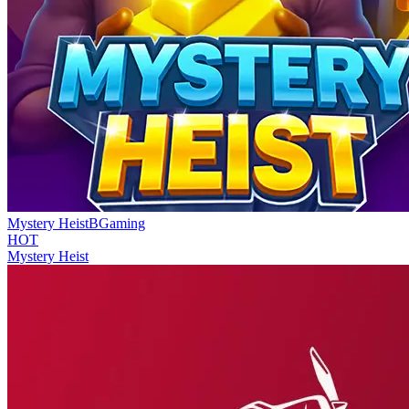
Mystery Heist
BGaming
HOT
Mystery Heist