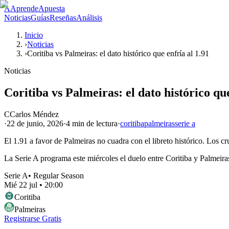
A
AprendeApuesta
Noticias
Guías
Reseñas
Análisis
Inicio
›
Noticias
›
Coritiba vs Palmeiras: el dato histórico que enfría al 1.91
Noticias
Coritiba vs Palmeiras: el dato histórico que
C
Carlos Méndez
·
22 de junio, 2026
·
4 min
de lectura
·
coritiba
palmeiras
serie a
El 1.91 a favor de Palmeiras no cuadra con el libreto histórico. Los cr
La Serie A programa este miércoles el duelo entre Coritiba y Palmeira
Serie A
•
Regular Season
Mié 22 jul
•
20:00
Coritiba
Palmeiras
Registrarse Gratis