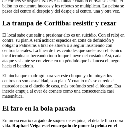
de corners se dispara. No es casualidad: cuando el rival se cierra, el
balón no encuentra huecos y los rebotes se multiplican. La pelota se
pasea del centro al despeje y del despeje al centro, una y otra vez.
La trampa de Coritiba: resistir y rezar
El local sabe que salir a presionar alto es un suicidio. Con el reloj en
contra, su plan A será achicar espacios en zona de definición y
obligar a Palmeiras a tirar de afuera o a seguir insistiendo con
centros laterales. La línea de tres centrales que suele usar el técnico
local termina cabeceando todo lo que llueve del costado. Así, cada
ataque visitante se convierte en un péndulo que balancea el juego
hacia el banderín.
El hincha que madrugó para ver este choque ya lo intuye: los
centros no son casualidad, son plan. Y cuanto más se enrede el
marcador para el dueño de casa, más profundo será el bloque. Esa
inercia empuja al over de corners como una consecuencia casi
matemática.
El faro en la bola parada
En un escenario cargado de saques de esquina, el detalle fino cobra
vida.
Raphael Veiga es el encargado de poner la pelota en el