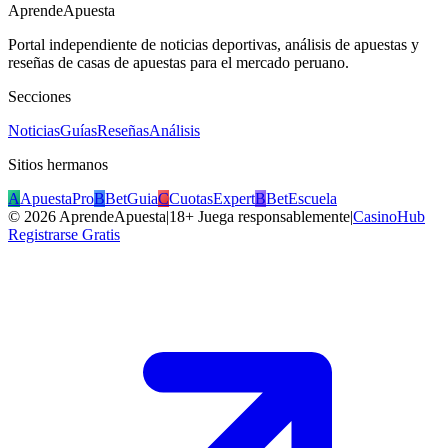
AprendeApuesta
Portal independiente de noticias deportivas, análisis de apuestas y
reseñas de casas de apuestas para el mercado peruano.
Secciones
Noticias
Guías
Reseñas
Análisis
Sitios hermanos
A
ApuestaPro
B
BetGuia
C
CuotasExpert
B
BetEscuela
©
2026
AprendeApuesta
|
18+ Juega responsablemente
|
CasinoHub
Registrarse Gratis