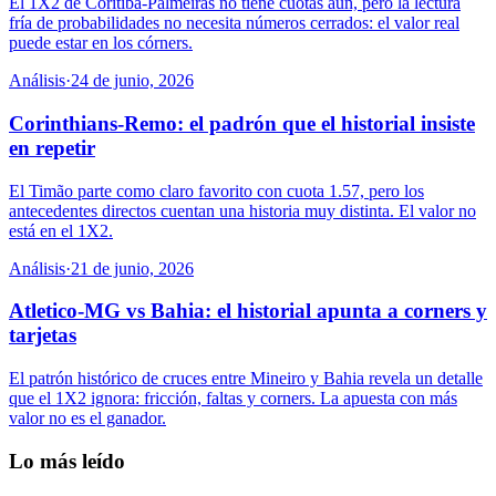
El 1X2 de Coritiba-Palmeiras no tiene cuotas aún, pero la lectura
fría de probabilidades no necesita números cerrados: el valor real
puede estar en los córners.
Análisis
·
24 de junio, 2026
Corinthians-Remo: el padrón que el historial insiste
en repetir
El Timão parte como claro favorito con cuota 1.57, pero los
antecedentes directos cuentan una historia muy distinta. El valor no
está en el 1X2.
Análisis
·
21 de junio, 2026
Atletico-MG vs Bahia: el historial apunta a corners y
tarjetas
El patrón histórico de cruces entre Mineiro y Bahia revela un detalle
que el 1X2 ignora: fricción, faltas y corners. La apuesta con más
valor no es el ganador.
Lo más leído