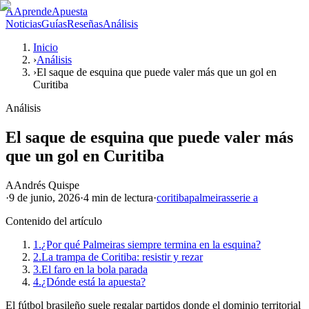
A
AprendeApuesta
Noticias
Guías
Reseñas
Análisis
Inicio
›
Análisis
›
El saque de esquina que puede valer más que un gol en
Curitiba
Análisis
El saque de esquina que puede valer más
que un gol en Curitiba
A
Andrés Quispe
·
9 de junio, 2026
·
4 min
de lectura
·
coritiba
palmeiras
serie a
Contenido del artículo
1.
¿Por qué Palmeiras siempre termina en la esquina?
2.
La trampa de Coritiba: resistir y rezar
3.
El faro en la bola parada
4.
¿Dónde está la apuesta?
El fútbol brasileño suele regalar partidos donde el dominio territorial