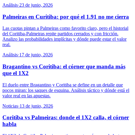
Análisis
·
23 de junio, 2026
Palmeiras en Curitiba: por qué el 1.91 no me cierra
Las cuotas pintan a Palmeiras como favorito claro, pero el historial
del Coritiba-Palmeiras repite partidos cerrados y con fricción.
Analizo las probabilidades implícitas y dónde puede estar el valor
real.
Análisis
·
17 de junio, 2026
Bragantino vs Coritiba: el córner que manda más
que el 1X2
El duelo entre Bragantino y Coritiba se define en un detalle que
pocos miran: los saques de esquina. Análisis táctico y dónde está el
valor real en las apuestas.
Noticias
·
13 de junio, 2026
Coritiba vs Palmeiras: donde el 1X2 calla, el córner
habla