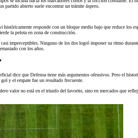
ipos se inclina hacia los marcadores cortos y la fricción constante. El 
n partido abierto suele encontrar un trámite áspero.
i históricamente responde con un bloque medio bajo que reduce los espa
ierde la pelota en zona de construcción.
lles casi imperceptibles. Ninguno de los dos logró imponer su ritmo dur
demasiado con los años.
?
perficial dice que Defensa tiene más argumentos ofensivos. Pero el histo
l gol y el empate fue un resultado frecuente.
dero valor no está en el triunfo del favorito, sino en mercados que refle