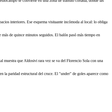
mediocampo se convierte en una zona de tránsito cortada, donde las
cios interiores. Ese esquema visitaante incómoda al local: lo obliga
ante más de quince minutos seguidos. El balón pasó más tiempo en
rial muestra que Aldosivi rara vez se va del Florencio Sola con una
jen la paridad estructural del cruce. El "under" de goles aparece como