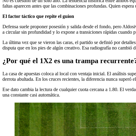
No es cuestión de un solo año. La tendencia histórica entre ambos equ
faltas aparecen antes que las combinaciones profundas. Quien espera u
El factor táctico que repite el guion
Defensa suele proponer posesión y salida desde el fondo, pero Aldosiv
a circular sin profundidad y lo expone a transiciones rápidas cuando p
La última vez que se vieron las caras, el partido se definió por deta
disputa que en los pies de algún creativo. Esa radiografía no cambió 
¿Por qué el 1X2 es una trampa recurrente
La casa de apuestas coloca al local con ventaja inicial. El análisis su
derrota abultada. En los cruces recientes, la diferencia nunca superó e
Ese dato cambia la lectura de cualquier cuota cercana a 1.80. El verda
una constante casi automática.