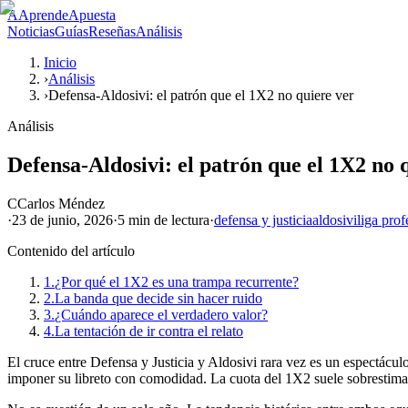
A
AprendeApuesta
Noticias
Guías
Reseñas
Análisis
Inicio
›
Análisis
›
Defensa-Aldosivi: el patrón que el 1X2 no quiere ver
Análisis
Defensa-Aldosivi: el patrón que el 1X2 no 
C
Carlos Méndez
·
23 de junio, 2026
·
5 min
de lectura
·
defensa y justicia
aldosivi
liga prof
Contenido del artículo
1.
¿Por qué el 1X2 es una trampa recurrente?
2.
La banda que decide sin hacer ruido
3.
¿Cuándo aparece el verdadero valor?
4.
La tentación de ir contra el relato
El cruce entre Defensa y Justicia y Aldosivi rara vez es un espectácul
imponer su libreto con comodidad. La cuota del 1X2 suele sobrestimar a