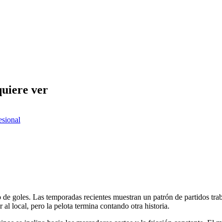
quiere ver
esional
o de goles. Las temporadas recientes muestran un patrón de partidos trab
l local, pero la pelota termina contando otra historia.