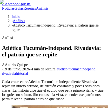
A
AprendeApuesta
Noticias
Guías
Reseñas
Análisis
Inicio
›
Análisis
›
Atlético Tucumán-Independ. Rivadavia: el patrón que se
repite
Análisis
Atlético Tucumán-Independ. Rivadavia:
el patrón que se repite
A
Andrés Quispe
·
19 de junio, 2026
·
4 min
de lectura
·
atletico tucuman
independ.
rivadavia
historial
Cada cruce entre Atlético Tucumán e Independiente Rivadavia
repite un libreto cerrado, de fricción constante y pocas ocasiones
claras. La historia dice que el equipo que pega primero gana, y que
los goles no sobran. Sin cuotas a la vista, entender ese patrón nos
permite leer el partido antes de que ruede.