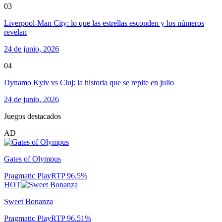
03
Liverpool-Man City: lo que las estrellas esconden y los números
revelan
24 de junio, 2026
04
Dynamo Kyiv vs Cluj: la historia que se repite en julio
24 de junio, 2026
Juegos destacados
AD
Gates of Olympus
Pragmatic Play
RTP
96.5
%
HOT
Sweet Bonanza
Pragmatic Play
RTP
96.51
%