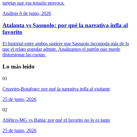
tarjetas que esa tensión provoca.
Análisis
·
6 de junio, 2026
Atalanta vs Sassuolo: por qué la narrativa infla al
favorito
El historial entre ambos sugiere que Sassuolo incomoda más de lo
que el relato popular admite. Analizamos el patrón que puede
distorsionar las cuotas.
Lo más leído
01
Cruzeiro-Botafogo: por qué la narrativa infla al visitante
25 de junio, 2026
02
Atlético-MG vs Bahia: por qué el favorito no lo es tanto
25 de junio, 2026