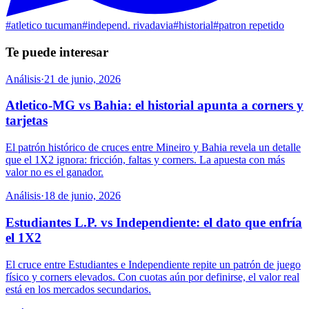
#
atletico tucuman
#
independ. rivadavia
#
historial
#
patron repetido
Te puede interesar
Análisis
·
21 de junio, 2026
Atletico-MG vs Bahia: el historial apunta a corners y
tarjetas
El patrón histórico de cruces entre Mineiro y Bahia revela un detalle
que el 1X2 ignora: fricción, faltas y corners. La apuesta con más
valor no es el ganador.
Análisis
·
18 de junio, 2026
Estudiantes L.P. vs Independiente: el dato que enfría
el 1X2
El cruce entre Estudiantes e Independiente repite un patrón de juego
físico y corners elevados. Con cuotas aún por definirse, el valor real
está en los mercados secundarios.