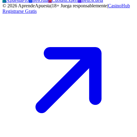
A
ApuestaPro
B
BetGuia
C
CuotasExpert
B
BetEscuela
©
2026
AprendeApuesta
|
18+ Juega responsablemente
|
CasinoHub
Registrarse Gratis