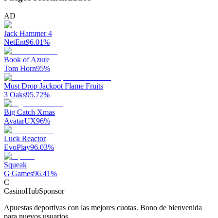
AD
Jack Hammer 4
NetEnt
96.01
%
Book of Azure
Tom Horn
95
%
Must Drop Jackpot Flame Fruits
3 Oaks
95.72
%
Big Catch Xmas
AvatarUX
96
%
Luck Reactor
EvoPlay
96.03
%
Squeak
G Games
96.41
%
C
CasinoHub
Sponsor
Apuestas deportivas con las mejores cuotas. Bono de bienvenida
para nuevos usuarios.