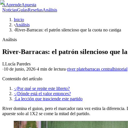
A
AprendeApuesta
Noticias
Guías
Reseñas
Análisis
Inicio
›
Análisis
›
River-Barracas: el patrón silencioso que la cuota no castiga
Análisis
River-Barracas: el patrón silencioso que la
L
Lucía Paredes
·
10 de junio, 2026
·
4 min
de lectura
·
river plate
barracas central
historial
Contenido del artículo
·
¿Por qué se repite este libreto?
·
¿Dónde está el valor entonces?
·
La lección que trasciende este partido
River domina el guion, pero el marcador rara vez estira la diferencia.
apueste solo al 1X2 se come la mitad del partido.