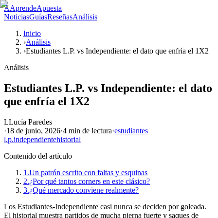
A
AprendeApuesta
Noticias
Guías
Reseñas
Análisis
Inicio
›
Análisis
›
Estudiantes L.P. vs Independiente: el dato que enfría el 1X2
Análisis
Estudiantes L.P. vs Independiente: el dato
que enfría el 1X2
L
Lucía Paredes
·
18 de junio, 2026
·
4 min
de lectura
·
estudiantes
l.p.
independiente
historial
Contenido del artículo
1.
Un patrón escrito con faltas y esquinas
2.
¿Por qué tantos corners en este clásico?
3.
¿Qué mercado conviene realmente?
Los Estudiantes-Independiente casi nunca se deciden por goleada.
El historial muestra partidos de mucha pierna fuerte y saques de