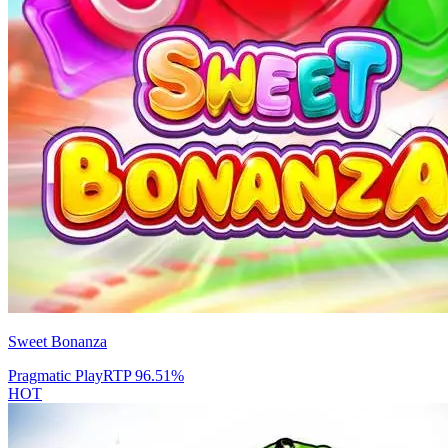
Sweet Bonanza
Pragmatic Play
RTP
96.51
%
HOT