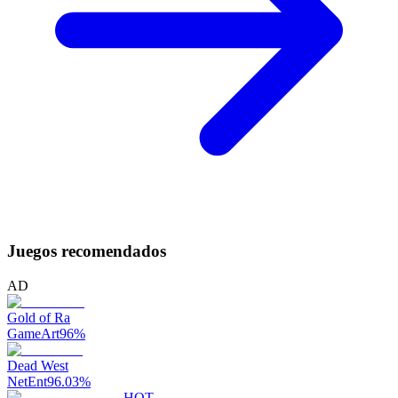
Juegos recomendados
AD
Gold of Ra
GameArt
96
%
Dead West
NetEnt
96.03
%
HOT