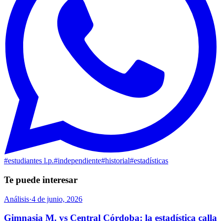
#
estudiantes l.p.
#
independiente
#
historial
#
estadísticas
Te puede interesar
Análisis
·
4 de junio, 2026
Gimnasia M. vs Central Córdoba: la estadística calla