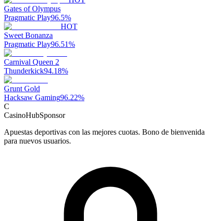
Gates of Olympus
Pragmatic Play
96.5
%
HOT
Sweet Bonanza
Pragmatic Play
96.51
%
Carnival Queen 2
Thunderkick
94.18
%
Grunt Gold
Hacksaw Gaming
96.22
%
C
CasinoHub
Sponsor
Apuestas deportivas con las mejores cuotas. Bono de bienvenida
para nuevos usuarios.