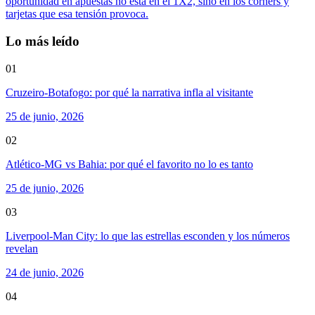
oportunidad en apuestas no está en el 1X2, sino en los corners y
tarjetas que esa tensión provoca.
Lo más leído
01
Cruzeiro-Botafogo: por qué la narrativa infla al visitante
25 de junio, 2026
02
Atlético-MG vs Bahia: por qué el favorito no lo es tanto
25 de junio, 2026
03
Liverpool-Man City: lo que las estrellas esconden y los números
revelan
24 de junio, 2026
04