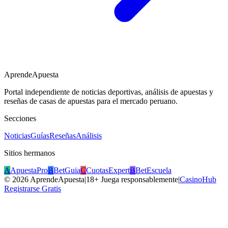
AprendeApuesta
Portal independiente de noticias deportivas, análisis de apuestas y
reseñas de casas de apuestas para el mercado peruano.
Secciones
Noticias
Guías
Reseñas
Análisis
Sitios hermanos
A
ApuestaPro
B
BetGuia
C
CuotasExpert
B
BetEscuela
©
2026
AprendeApuesta
|
18+ Juega responsablemente
|
CasinoHub
Registrarse Gratis