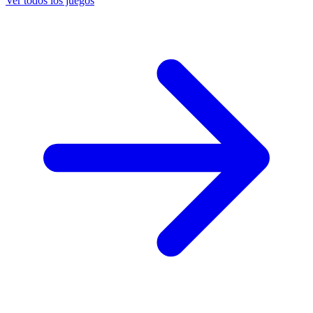
Ver todos los juegos