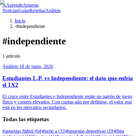
A
AprendeApuesta
Noticias
Guías
Reseñas
Análisis
Inicio
›
#independiente
#
independiente
1
artículo
Análisis
·
18 de junio, 2026
Estudiantes L.P. vs Independiente: el dato que enfría
el 1X2
El cruce entre Estudiantes e Independiente repite un patrón de juego
físico y corners elevados. Con cuotas aún por definirse, el valor real
está en los mercados secundarios.
Todas las etiquetas
#
apuestas fútbol
(
64
)
#
serie a
(
33
)
#
apuestas deportivas
(
19
)
#
liga