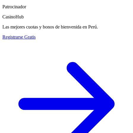
Patrocinador
CasinoHub
Las mejores cuotas y bonos de bienvenida en Perú.
Registrarse Gratis