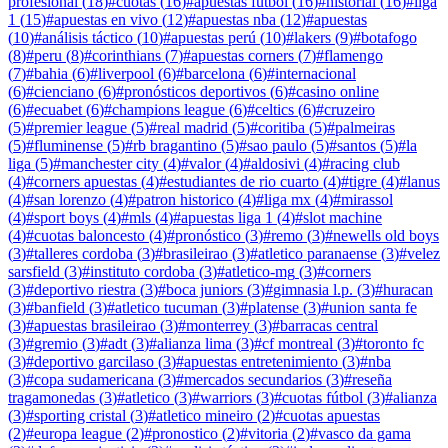
profesional
(
18
)
#
cuotas
(
16
)
#
apuestas futbol
(
16
)
#
historial
(
16
)
#
liga
1
(
15
)
#
apuestas en vivo
(
12
)
#
apuestas nba
(
12
)
#
apuestas
(
10
)
#
análisis táctico
(
10
)
#
apuestas perú
(
10
)
#
lakers
(
9
)
#
botafogo
(
8
)
#
peru
(
8
)
#
corinthians
(
7
)
#
apuestas corners
(
7
)
#
flamengo
(
7
)
#
bahia
(
6
)
#
liverpool
(
6
)
#
barcelona
(
6
)
#
internacional
(
6
)
#
cienciano
(
6
)
#
pronósticos deportivos
(
6
)
#
casino online
(
6
)
#
ecuabet
(
6
)
#
champions league
(
6
)
#
celtics
(
6
)
#
cruzeiro
(
5
)
#
premier league
(
5
)
#
real madrid
(
5
)
#
coritiba
(
5
)
#
palmeiras
(
5
)
#
fluminense
(
5
)
#
rb bragantino
(
5
)
#
sao paulo
(
5
)
#
santos
(
5
)
#
la
liga
(
5
)
#
manchester city
(
4
)
#
valor
(
4
)
#
aldosivi
(
4
)
#
racing club
(
4
)
#
corners apuestas
(
4
)
#
estudiantes de rio cuarto
(
4
)
#
tigre
(
4
)
#
lanus
(
4
)
#
san lorenzo
(
4
)
#
patron historico
(
4
)
#
liga mx
(
4
)
#
mirassol
(
4
)
#
sport boys
(
4
)
#
mls
(
4
)
#
apuestas liga 1
(
4
)
#
slot machine
(
4
)
#
cuotas baloncesto
(
4
)
#
pronóstico
(
3
)
#
remo
(
3
)
#
newells old boys
(
3
)
#
talleres cordoba
(
3
)
#
brasileirao
(
3
)
#
atletico paranaense
(
3
)
#
velez
sarsfield
(
3
)
#
instituto cordoba
(
3
)
#
atletico-mg
(
3
)
#
corners
(
3
)
#
deportivo riestra
(
3
)
#
boca juniors
(
3
)
#
gimnasia l.p.
(
3
)
#
huracan
(
3
)
#
banfield
(
3
)
#
atletico tucuman
(
3
)
#
platense
(
3
)
#
union santa fe
(
3
)
#
apuestas brasileirao
(
3
)
#
monterrey
(
3
)
#
barracas central
(
3
)
#
gremio
(
3
)
#
adt
(
3
)
#
alianza lima
(
3
)
#
cf montreal
(
3
)
#
toronto fc
(
3
)
#
deportivo garcilaso
(
3
)
#
apuestas entretenimiento
(
3
)
#
nba
(
3
)
#
copa sudamericana
(
3
)
#
mercados secundarios
(
3
)
#
reseña
tragamonedas
(
3
)
#
atletico
(
3
)
#
warriors
(
3
)
#
cuotas fútbol
(
3
)
#
alianza
(
3
)
#
sporting cristal
(
3
)
#
atletico mineiro
(
2
)
#
cuotas apuestas
(
2
)
#
europa league
(
2
)
#
pronostico
(
2
)
#
vitoria
(
2
)
#
vasco da gama