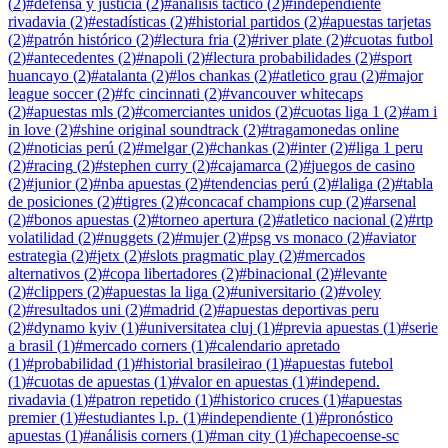
(
2
)
#
defensa y justicia
(
2
)
#
analisis táctico
(
2
)
#
independiente
rivadavia
(
2
)
#
estadísticas
(
2
)
#
historial partidos
(
2
)
#
apuestas tarjetas
(
2
)
#
patrón histórico
(
2
)
#
lectura fria
(
2
)
#
river plate
(
2
)
#
cuotas futbol
(
2
)
#
antecedentes
(
2
)
#
napoli
(
2
)
#
lectura probabilidades
(
2
)
#
sport
huancayo
(
2
)
#
atalanta
(
2
)
#
los chankas
(
2
)
#
atletico grau
(
2
)
#
major
league soccer
(
2
)
#
fc cincinnati
(
2
)
#
vancouver whitecaps
(
2
)
#
apuestas mls
(
2
)
#
comerciantes unidos
(
2
)
#
cuotas liga 1
(
2
)
#
am i
in love
(
2
)
#
shine original soundtrack
(
2
)
#
tragamonedas online
(
2
)
#
noticias perú
(
2
)
#
melgar
(
2
)
#
chankas
(
2
)
#
inter
(
2
)
#
liga 1 peru
(
2
)
#
racing
(
2
)
#
stephen curry
(
2
)
#
cajamarca
(
2
)
#
juegos de casino
(
2
)
#
junior
(
2
)
#
nba apuestas
(
2
)
#
tendencias perú
(
2
)
#
laliga
(
2
)
#
tabla
de posiciones
(
2
)
#
tigres
(
2
)
#
concacaf champions cup
(
2
)
#
arsenal
(
2
)
#
bonos apuestas
(
2
)
#
torneo apertura
(
2
)
#
atletico nacional
(
2
)
#
rtp
volatilidad
(
2
)
#
nuggets
(
2
)
#
mujer
(
2
)
#
psg vs monaco
(
2
)
#
aviator
estrategia
(
2
)
#
jetx
(
2
)
#
slots pragmatic play
(
2
)
#
mercados
alternativos
(
2
)
#
copa libertadores
(
2
)
#
binacional
(
2
)
#
levante
(
2
)
#
clippers
(
2
)
#
apuestas la liga
(
2
)
#
universitario
(
2
)
#
voley
(
2
)
#
resultados uni
(
2
)
#
madrid
(
2
)
#
apuestas deportivas peru
(
2
)
#
dynamo kyiv
(
1
)
#
universitatea cluj
(
1
)
#
previa apuestas
(
1
)
#
serie
a brasil
(
1
)
#
mercado corners
(
1
)
#
calendario apretado
(
1
)
#
probabilidad
(
1
)
#
historial brasileirao
(
1
)
#
apuestas futebol
(
1
)
#
cuotas de apuestas
(
1
)
#
valor en apuestas
(
1
)
#
independ.
rivadavia
(
1
)
#
patron repetido
(
1
)
#
historico cruces
(
1
)
#
apuestas
premier
(
1
)
#
estudiantes l.p.
(
1
)
#
independiente
(
1
)
#
pronóstico
apuestas
(
1
)
#
análisis corners
(
1
)
#
man city
(
1
)
#
chapecoense-sc