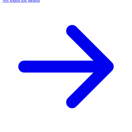
Ver todos los juegos