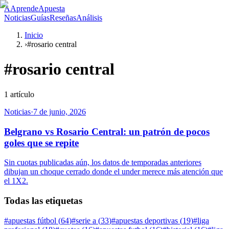
A
AprendeApuesta
Noticias
Guías
Reseñas
Análisis
Inicio
›
#rosario central
#
rosario central
1
artículo
Noticias
·
7 de junio, 2026
Belgrano vs Rosario Central: un patrón de pocos
goles que se repite
Sin cuotas publicadas aún, los datos de temporadas anteriores
dibujan un choque cerrado donde el under merece más atención que
el 1X2.
Todas las etiquetas
#
apuestas fútbol
(
64
)
#
serie a
(
33
)
#
apuestas deportivas
(
19
)
#
liga