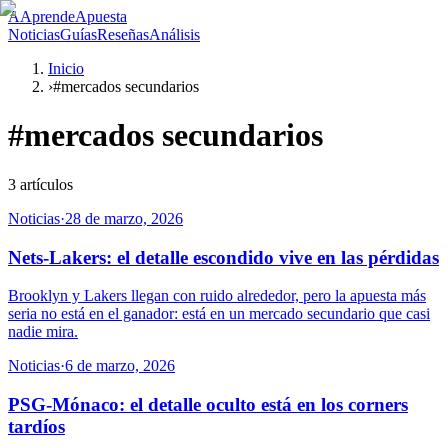
A
AprendeApuesta
Noticias
Guías
Reseñas
Análisis
Inicio
›
#mercados secundarios
#
mercados secundarios
3
artículos
Noticias
·
28 de marzo, 2026
Nets-Lakers: el detalle escondido vive en las pérdidas
Brooklyn y Lakers llegan con ruido alrededor, pero la apuesta más
seria no está en el ganador: está en un mercado secundario que casi
nadie mira.
Noticias
·
6 de marzo, 2026
PSG-Mónaco: el detalle oculto está en los corners
tardíos