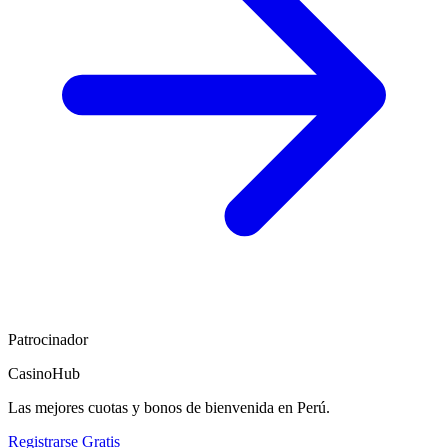
Patrocinador
CasinoHub
Las mejores cuotas y bonos de bienvenida en Perú.
Registrarse Gratis