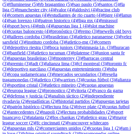
(
5
)
#
fluminense
(
5
)
#
rb bragantino
(
5
)
#
sao paulo
(
5
)
#
santos
(
5
)
#
la
liga
(
5
)
#
manchester city
(
4
)
#
valor
(
4
)
#
aldosivi
(
4
)
#
racing club
(
4
)
#
corners apuestas
(
4
)
#
estudiantes de rio cuarto
(
4
)
#
tigre
(
4
)
#
lanus
(
4
)
#
san lorenzo
(
4
)
#
patron historico
(
4
)
#
liga mx
(
4
)
#
mirassol
(
4
)
#
sport boys
(
4
)
#
mls
(
4
)
#
apuestas liga 1
(
4
)
#
slot machine
(
4
)
#
cuotas baloncesto
(
4
)
#
pronóstico
(
3
)
#
remo
(
3
)
#
newells old boys
(
3
)
#
talleres cordoba
(
3
)
#
brasileirao
(
3
)
#
atletico paranaense
(
3
)
#
velez
sarsfield
(
3
)
#
instituto cordoba
(
3
)
#
atletico-mg
(
3
)
#
corners
(
3
)
#
deportivo riestra
(
3
)
#
boca juniors
(
3
)
#
gimnasia l.p.
(
3
)
#
huracan
(
3
)
#
banfield
(
3
)
#
atletico tucuman
(
3
)
#
platense
(
3
)
#
union santa fe
(
3
)
#
apuestas brasileirao
(
3
)
#
monterrey
(
3
)
#
barracas central
(
3
)
#
gremio
(
3
)
#
adt
(
3
)
#
alianza lima
(
3
)
#
cf montreal
(
3
)
#
toronto fc
(
3
)
#
deportivo garcilaso
(
3
)
#
apuestas entretenimiento
(
3
)
#
nba
(
3
)
#
copa sudamericana
(
3
)
#
mercados secundarios
(
3
)
#
reseña
tragamonedas
(
3
)
#
atletico
(
3
)
#
warriors
(
3
)
#
cuotas fútbol
(
3
)
#
alianza
(
3
)
#
sporting cristal
(
3
)
#
atletico mineiro
(
2
)
#
cuotas apuestas
(
2
)
#
europa league
(
2
)
#
pronostico
(
2
)
#
vitoria
(
2
)
#
vasco da gama
(
2
)
#
defensa y justicia
(
2
)
#
analisis táctico
(
2
)
#
independiente
rivadavia
(
2
)
#
estadísticas
(
2
)
#
historial partidos
(
2
)
#
apuestas tarjetas
(
2
)
#
patrón histórico
(
2
)
#
lectura fria
(
2
)
#
river plate
(
2
)
#
cuotas futbol
(
2
)
#
antecedentes
(
2
)
#
napoli
(
2
)
#
lectura probabilidades
(
2
)
#
sport
huancayo
(
2
)
#
atalanta
(
2
)
#
los chankas
(
2
)
#
atletico grau
(
2
)
#
major
league soccer
(
2
)
#
fc cincinnati
(
2
)
#
vancouver whitecaps
(
2
)
#
apuestas mls
(
2
)
#
comerciantes unidos
(
2
)
#
cuotas liga 1
(
2
)
#
am i
in love
(
2
)
#
shine original soundtrack
(
2
)
#
tragamonedas online