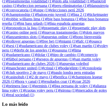
(
1
)
#
tragamonedas volatilidad
(
1
)
#
slots alta volatilidad
(
1
)
#
bankroll
casino
(
1
)
#
seleccion peruana
(
1
)
#
peru eliminatorias
(
1
)
#
blanquirroja
(
1
)
#
convocatoria
(
1
)
#
onpe
(
1
)
#
elecciones perú 2026
(
1
)
#
championship
(
1
)
#
baloncesto juvenil
(
1
)
#
liga 2
(
1
)
#
ticketmaster
(
1
)
#
robbie williams lima
(
1
)
#
big bass bonanza
(
1
)
#
big bass bonanza
reseña
(
1
)
#
big bass splash
(
1
)
#
liga española apuestas
(
1
)
#
pronosticos la liga
(
1
)
#
pragmatic play
(
1
)
#
pragmatic play slots
(
1
)
#
casino online perú
(
1
)
#
nuevas tragamonedas
(
1
)
#
slots nuevos
(
1
)
#
lanzamientos slots
(
1
)
#
apuestas online
(
1
)
#
bono bienvenida
(
1
)
#
rollover apuestas
(
1
)
#
free bet
(
1
)
#
miami
(
1
)
#
lafc
(
1
)
#
osasco
(
1
)
#
sesi
(
1
)
#
sudamericano de clubes voley
(
1
)
#
san martin
(
1
)
#
voley
peru
(
1
)
#
derbi de los angeles
(
1
)
#
osasuna
(
1
)
#
lima
(
1
)
#
sudamericano
(
1
)
#
dolar
(
1
)
#
tipo de cambio
(
1
)
#
comercio
(
1
)
#
fútbol peruano
(
1
)
#
sesgos de apuestas
(
1
)
#
san martin voley
(
1
)
#
sudamericano de clubes 2026
(
1
)
#
apuestas voleibol
(
1
)
#
manchester united
(
1
)
#
cristal
(
1
)
#
bodø/glimt
(
1
)
#
cronologia
(
1
)
#
club sportivo 2 de mayo
(
1
)
#
paulo londra peru entradas
(
1
)
#
casinohub
(
1
)
#
2 de mayo
(
1
)
#
benfica
(
1
)
#
champions league
2026
(
1
)
#
hora y canal
(
1
)
#
resultados coar
(
1
)
#
coar 2026
(
1
)
#
primera fase
(
1
)
#
geminis
(
1
)
#
liga peruana de voley
(
1
)
#
alianza
lima voley
(
1
)
#
cuotas voley peru
(
1
)
#
girona
(
1
)
#
mercados de goles
(
1
)
#
real sociedad
(
1
)
Lo más leído