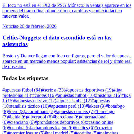
El foco no está en el 1X2 de PSG-Mónaco: la ventaja aparece en los
corners del tramo final, donde ritmo, cambios y contexto táctico
mueven valor.
Noticias
·
26 de febrero, 2026
Celtics-Nuggets: el dato escondido está en las
asistencias
Boston y Denver llegan con foco en figuras, pero el valor de apuesta
aparece en un mercado menos popular: asistencias de rol y ritmo real
de posesión.
Todas las etiquetas
#
apuestas fútbol
(
64
)
#
serie a
(
33
)
#
apuestas deportivas
(
19
)
#
liga
profesional
(
18
)
#
cuotas
(
16
)
#
apuestas futbol
(
16
)
#
historial
(
16
)
#
liga
1
(
15
)
#
apuestas en vivo
(
12
)
#
apuestas nba
(
12
)
#
apuestas
(
10
)
#
análisis táctico
(
10
)
#
apuestas perú
(
10
)
#
lakers
(
9
)
#
botafogo
(
8
)
#
peru
(
8
)
#
corinthians
(
7
)
#
apuestas corners
(
7
)
#
flamengo
(
7
)
#
bahia
(
6
)
#
liverpool
(
6
)
#
barcelona
(
6
)
#
internacional
(
6
)
#
cienciano
(
6
)
#
pronósticos deportivos
(
6
)
#
casino online
(
6
)
#
ecuabet
(
6
)
#
champions league
(
6
)
#
celtics
(
6
)
#
cruzeiro
(
5
)
#
premier league
(
5
)
#
real madrid
(
5
)
#
coritiba
(
5
)
#
palmeiras