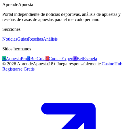
AprendeApuesta
Portal independiente de noticias deportivas, análisis de apuestas y
reseñas de casas de apuestas para el mercado peruano.
Secciones
Noticias
Guías
Reseñas
Análisis
Sitios hermanos
A
ApuestaPro
B
BetGuia
C
CuotasExpert
B
BetEscuela
©
2026
AprendeApuesta
|
18+ Juega responsablemente
|
CasinoHub
Registrarse Gratis