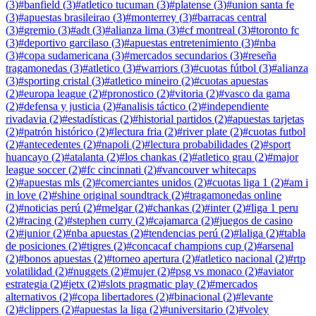
(
3
)
#
banfield
(
3
)
#
atletico tucuman
(
3
)
#
platense
(
3
)
#
union santa fe
(
3
)
#
apuestas brasileirao
(
3
)
#
monterrey
(
3
)
#
barracas central
(
3
)
#
gremio
(
3
)
#
adt
(
3
)
#
alianza lima
(
3
)
#
cf montreal
(
3
)
#
toronto fc
(
3
)
#
deportivo garcilaso
(
3
)
#
apuestas entretenimiento
(
3
)
#
nba
(
3
)
#
copa sudamericana
(
3
)
#
mercados secundarios
(
3
)
#
reseña
tragamonedas
(
3
)
#
atletico
(
3
)
#
warriors
(
3
)
#
cuotas fútbol
(
3
)
#
alianza
(
3
)
#
sporting cristal
(
3
)
#
atletico mineiro
(
2
)
#
cuotas apuestas
(
2
)
#
europa league
(
2
)
#
pronostico
(
2
)
#
vitoria
(
2
)
#
vasco da gama
(
2
)
#
defensa y justicia
(
2
)
#
analisis táctico
(
2
)
#
independiente
rivadavia
(
2
)
#
estadísticas
(
2
)
#
historial partidos
(
2
)
#
apuestas tarjetas
(
2
)
#
patrón histórico
(
2
)
#
lectura fria
(
2
)
#
river plate
(
2
)
#
cuotas futbol
(
2
)
#
antecedentes
(
2
)
#
napoli
(
2
)
#
lectura probabilidades
(
2
)
#
sport
huancayo
(
2
)
#
atalanta
(
2
)
#
los chankas
(
2
)
#
atletico grau
(
2
)
#
major
league soccer
(
2
)
#
fc cincinnati
(
2
)
#
vancouver whitecaps
(
2
)
#
apuestas mls
(
2
)
#
comerciantes unidos
(
2
)
#
cuotas liga 1
(
2
)
#
am i
in love
(
2
)
#
shine original soundtrack
(
2
)
#
tragamonedas online
(
2
)
#
noticias perú
(
2
)
#
melgar
(
2
)
#
chankas
(
2
)
#
inter
(
2
)
#
liga 1 peru
(
2
)
#
racing
(
2
)
#
stephen curry
(
2
)
#
cajamarca
(
2
)
#
juegos de casino
(
2
)
#
junior
(
2
)
#
nba apuestas
(
2
)
#
tendencias perú
(
2
)
#
laliga
(
2
)
#
tabla
de posiciones
(
2
)
#
tigres
(
2
)
#
concacaf champions cup
(
2
)
#
arsenal
(
2
)
#
bonos apuestas
(
2
)
#
torneo apertura
(
2
)
#
atletico nacional
(
2
)
#
rtp
volatilidad
(
2
)
#
nuggets
(
2
)
#
mujer
(
2
)
#
psg vs monaco
(
2
)
#
aviator
estrategia
(
2
)
#
jetx
(
2
)
#
slots pragmatic play
(
2
)
#
mercados
alternativos
(
2
)
#
copa libertadores
(
2
)
#
binacional
(
2
)
#
levante
(
2
)
#
clippers
(
2
)
#
apuestas la liga
(
2
)
#
universitario
(
2
)
#
voley