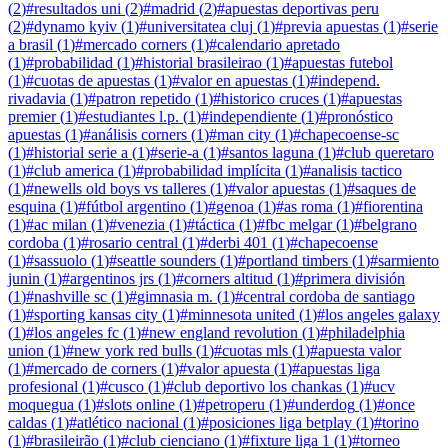
(
2
)
#
resultados uni
(
2
)
#
madrid
(
2
)
#
apuestas deportivas peru
(
2
)
#
dynamo kyiv
(
1
)
#
universitatea cluj
(
1
)
#
previa apuestas
(
1
)
#
serie
a brasil
(
1
)
#
mercado corners
(
1
)
#
calendario apretado
(
1
)
#
probabilidad
(
1
)
#
historial brasileirao
(
1
)
#
apuestas futebol
(
1
)
#
cuotas de apuestas
(
1
)
#
valor en apuestas
(
1
)
#
independ.
rivadavia
(
1
)
#
patron repetido
(
1
)
#
historico cruces
(
1
)
#
apuestas
premier
(
1
)
#
estudiantes l.p.
(
1
)
#
independiente
(
1
)
#
pronóstico
apuestas
(
1
)
#
análisis corners
(
1
)
#
man city
(
1
)
#
chapecoense-sc
(
1
)
#
historial serie a
(
1
)
#
serie-a
(
1
)
#
santos laguna
(
1
)
#
club queretaro
(
1
)
#
club america
(
1
)
#
probabilidad implícita
(
1
)
#
analisis tactico
(
1
)
#
newells old boys vs talleres
(
1
)
#
valor apuestas
(
1
)
#
saques de
esquina
(
1
)
#
fútbol argentino
(
1
)
#
genoa
(
1
)
#
as roma
(
1
)
#
fiorentina
(
1
)
#
ac milan
(
1
)
#
venezia
(
1
)
#
táctica
(
1
)
#
fbc melgar
(
1
)
#
belgrano
cordoba
(
1
)
#
rosario central
(
1
)
#
derbi 401
(
1
)
#
chapecoense
(
1
)
#
sassuolo
(
1
)
#
seattle sounders
(
1
)
#
portland timbers
(
1
)
#
sarmiento
junin
(
1
)
#
argentinos jrs
(
1
)
#
corners altitud
(
1
)
#
primera división
(
1
)
#
nashville sc
(
1
)
#
gimnasia m.
(
1
)
#
central cordoba de santiago
(
1
)
#
sporting kansas city
(
1
)
#
minnesota united
(
1
)
#
los angeles galaxy
(
1
)
#
los angeles fc
(
1
)
#
new england revolution
(
1
)
#
philadelphia
union
(
1
)
#
new york red bulls
(
1
)
#
cuotas mls
(
1
)
#
apuesta valor
(
1
)
#
mercado de corners
(
1
)
#
valor apuesta
(
1
)
#
apuestas liga
profesional
(
1
)
#
cusco
(
1
)
#
club deportivo los chankas
(
1
)
#
ucv
moquegua
(
1
)
#
slots online
(
1
)
#
petroperu
(
1
)
#
underdog
(
1
)
#
once
caldas
(
1
)
#
atlético nacional
(
1
)
#
posiciones liga betplay
(
1
)
#
torino
(
1
)
#
brasileirão
(
1
)
#
club cienciano
(
1
)
#
fixture liga 1
(
1
)
#
torneo