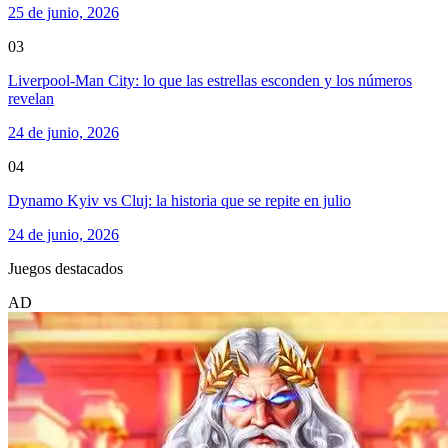
25 de junio, 2026
03
Liverpool-Man City: lo que las estrellas esconden y los números
revelan
24 de junio, 2026
04
Dynamo Kyiv vs Cluj: la historia que se repite en julio
24 de junio, 2026
Juegos destacados
AD