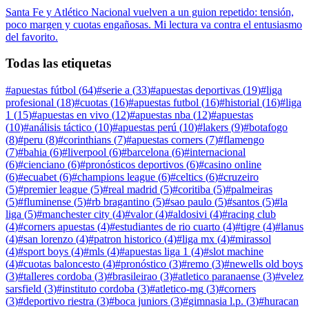
Santa Fe y Atlético Nacional vuelven a un guion repetido: tensión,
poco margen y cuotas engañosas. Mi lectura va contra el entusiasmo
del favorito.
Todas las etiquetas
#
apuestas fútbol
(
64
)
#
serie a
(
33
)
#
apuestas deportivas
(
19
)
#
liga
profesional
(
18
)
#
cuotas
(
16
)
#
apuestas futbol
(
16
)
#
historial
(
16
)
#
liga
1
(
15
)
#
apuestas en vivo
(
12
)
#
apuestas nba
(
12
)
#
apuestas
(
10
)
#
análisis táctico
(
10
)
#
apuestas perú
(
10
)
#
lakers
(
9
)
#
botafogo
(
8
)
#
peru
(
8
)
#
corinthians
(
7
)
#
apuestas corners
(
7
)
#
flamengo
(
7
)
#
bahia
(
6
)
#
liverpool
(
6
)
#
barcelona
(
6
)
#
internacional
(
6
)
#
cienciano
(
6
)
#
pronósticos deportivos
(
6
)
#
casino online
(
6
)
#
ecuabet
(
6
)
#
champions league
(
6
)
#
celtics
(
6
)
#
cruzeiro
(
5
)
#
premier league
(
5
)
#
real madrid
(
5
)
#
coritiba
(
5
)
#
palmeiras
(
5
)
#
fluminense
(
5
)
#
rb bragantino
(
5
)
#
sao paulo
(
5
)
#
santos
(
5
)
#
la
liga
(
5
)
#
manchester city
(
4
)
#
valor
(
4
)
#
aldosivi
(
4
)
#
racing club
(
4
)
#
corners apuestas
(
4
)
#
estudiantes de rio cuarto
(
4
)
#
tigre
(
4
)
#
lanus
(
4
)
#
san lorenzo
(
4
)
#
patron historico
(
4
)
#
liga mx
(
4
)
#
mirassol
(
4
)
#
sport boys
(
4
)
#
mls
(
4
)
#
apuestas liga 1
(
4
)
#
slot machine
(
4
)
#
cuotas baloncesto
(
4
)
#
pronóstico
(
3
)
#
remo
(
3
)
#
newells old boys
(
3
)
#
talleres cordoba
(
3
)
#
brasileirao
(
3
)
#
atletico paranaense
(
3
)
#
velez
sarsfield
(
3
)
#
instituto cordoba
(
3
)
#
atletico-mg
(
3
)
#
corners
(
3
)
#
deportivo riestra
(
3
)
#
boca juniors
(
3
)
#
gimnasia l.p.
(
3
)
#
huracan