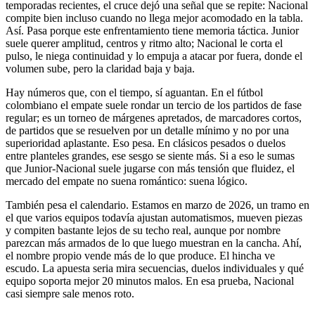
temporadas recientes, el cruce dejó una señal que se repite: Nacional
compite bien incluso cuando no llega mejor acomodado en la tabla.
Así. Pasa porque este enfrentamiento tiene memoria táctica. Junior
suele querer amplitud, centros y ritmo alto; Nacional le corta el
pulso, le niega continuidad y lo empuja a atacar por fuera, donde el
volumen sube, pero la claridad baja y baja.
Hay números que, con el tiempo, sí aguantan. En el fútbol
colombiano el empate suele rondar un tercio de los partidos de fase
regular; es un torneo de márgenes apretados, de marcadores cortos,
de partidos que se resuelven por un detalle mínimo y no por una
superioridad aplastante. Eso pesa. En clásicos pesados o duelos
entre planteles grandes, ese sesgo se siente más. Si a eso le sumas
que Junior-Nacional suele jugarse con más tensión que fluidez, el
mercado del empate no suena romántico: suena lógico.
También pesa el calendario. Estamos en marzo de 2026, un tramo en
el que varios equipos todavía ajustan automatismos, mueven piezas
y compiten bastante lejos de su techo real, aunque por nombre
parezcan más armados de lo que luego muestran en la cancha. Ahí,
el nombre propio vende más de lo que produce. El hincha ve
escudo. La apuesta seria mira secuencias, duelos individuales y qué
equipo soporta mejor 20 minutos malos. En esa prueba, Nacional
casi siempre sale menos roto.