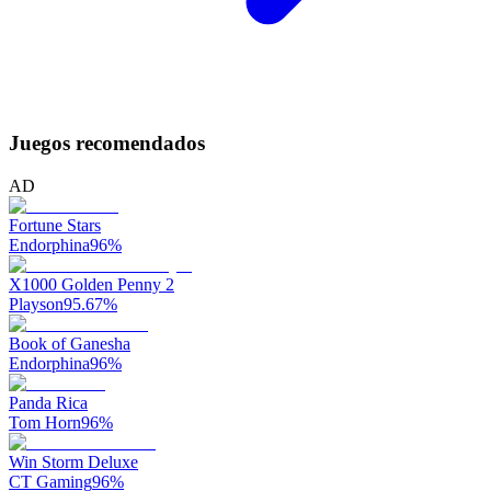
Juegos recomendados
AD
Fortune Stars
Endorphina
96
%
X1000 Golden Penny 2
Playson
95.67
%
Book of Ganesha
Endorphina
96
%
Panda Rica
Tom Horn
96
%
Win Storm Deluxe
CT Gaming
96
%