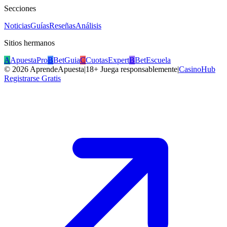
Secciones
Noticias
Guías
Reseñas
Análisis
Sitios hermanos
A
ApuestaPro
B
BetGuia
C
CuotasExpert
B
BetEscuela
©
2026
AprendeApuesta
|
18+ Juega responsablemente
|
CasinoHub
Registrarse Gratis