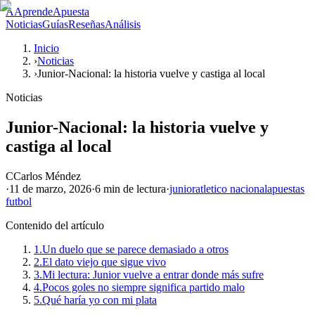
A
AprendeApuesta
Noticias
Guías
Reseñas
Análisis
Inicio
›
Noticias
›
Junior-Nacional: la historia vuelve y castiga al local
Noticias
Junior-Nacional: la historia vuelve y
castiga al local
C
Carlos Méndez
·
11 de marzo, 2026
·
6 min
de lectura
·
junior
atletico nacional
apuestas
futbol
Contenido del artículo
1.
Un duelo que se parece demasiado a otros
2.
El dato viejo que sigue vivo
3.
Mi lectura: Junior vuelve a entrar donde más sufre
4.
Pocos goles no siempre significa partido malo
5.
Qué haría yo con mi plata