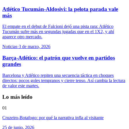
Atlético Tucumán-Aldosivi: la pelota parada vale
más
El empate en el debut de Falcioni dejó una pista rara: Atlético
Tucumán sufre más en segundas jugadas que en el 1X2, y ahí
aparece otro mercado.
Noticias
·
3 de marzo, 2026
Barça-Atlético: el patrón que vuelve en partidos
grandes
Barcelona y Atlético repiten una secuencia táctica en choques
directos: pocos goles tempranos y cierre tenso. Así cambia la lectura
de valor este martes.
Lo más leído
01
Cruzeiro-Botafogo: por qué la narrativa infla al visitante
25 de junio, 2026