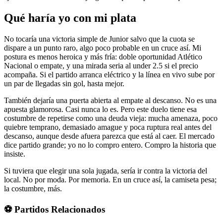
Qué haría yo con mi plata
No tocaría una victoria simple de Junior salvo que la cuota se
dispare a un punto raro, algo poco probable en un cruce así. Mi
postura es menos heroica y más fría: doble oportunidad Atlético
Nacional o empate, y una mirada seria al under 2.5 si el precio
acompaña. Si el partido arranca eléctrico y la línea en vivo sube por
un par de llegadas sin gol, hasta mejor.
También dejaría una puerta abierta al empate al descanso. No es una
apuesta glamorosa. Casi nunca lo es. Pero este duelo tiene esa
costumbre de repetirse como una deuda vieja: mucha amenaza, poco
quiebre temprano, demasiado amague y poca ruptura real antes del
descanso, aunque desde afuera parezca que está al caer. El mercado
dice partido grande; yo no lo compro entero. Compro la historia que
insiste.
Si tuviera que elegir una sola jugada, sería ir contra la victoria del
local. No por moda. Por memoria. En un cruce así, la camiseta pesa;
la costumbre, más.
⚽ Partidos Relacionados