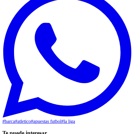
#
barca
#
atletico
#
apuestas futbol
#
la liga
Te puede interesar