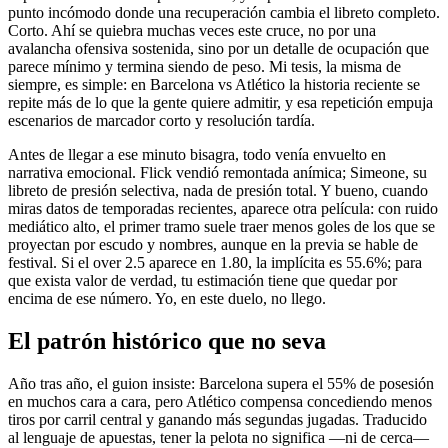
punto incómodo donde una recuperación cambia el libreto completo.
Corto. Ahí se quiebra muchas veces este cruce, no por una
avalancha ofensiva sostenida, sino por un detalle de ocupación que
parece mínimo y termina siendo de peso. Mi tesis, la misma de
siempre, es simple: en Barcelona vs Atlético la historia reciente se
repite más de lo que la gente quiere admitir, y esa repetición empuja
escenarios de marcador corto y resolución tardía.
Antes de llegar a ese minuto bisagra, todo venía envuelto en
narrativa emocional. Flick vendió remontada anímica; Simeone, su
libreto de presión selectiva, nada de presión total. Y bueno, cuando
miras datos de temporadas recientes, aparece otra película: con ruido
mediático alto, el primer tramo suele traer menos goles de los que se
proyectan por escudo y nombres, aunque en la previa se hable de
festival. Si el over 2.5 aparece en 1.80, la implícita es 55.6%; para
que exista valor de verdad, tu estimación tiene que quedar por
encima de ese número. Yo, en este duelo, no llego.
El patrón histórico que no seva
Año tras año, el guion insiste: Barcelona supera el 55% de posesión
en muchos cara a cara, pero Atlético compensa concediendo menos
tiros por carril central y ganando más segundas jugadas. Traducido
al lenguaje de apuestas, tener la pelota no significa —ni de cerca—