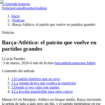
A
AprendeApuesta
Noticias
Guías
Reseñas
Análisis
Inicio
›
Noticias
›
Barça-Atlético: el patrón que vuelve en partidos grandes
Noticias
Barça-Atlético: el patrón que vuelve en
partidos grandes
L
Lucía Paredes
·
3 de marzo, 2026
·
6 min
de lectura
·
barca
atletico
apuestas futbol
Contenido del artículo
1.
El patrón histórico que no seva
2.
La jugada táctica que explica la repetición
3.
Donde sí veo valor este martes
4.
La lección transferible para otros cruces
Minuto 63 en Montjuïc: Atlético en bloque medio, Barça moviendo
la pelota de lado a lado pero sin filo, y el partido metiéndose en ese