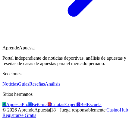
AprendeApuesta
Portal independiente de noticias deportivas, análisis de apuestas y
reseñas de casas de apuestas para el mercado peruano.
Secciones
Noticias
Guías
Reseñas
Análisis
Sitios hermanos
A
ApuestaPro
B
BetGuia
C
CuotasExpert
B
BetEscuela
©
2026
AprendeApuesta
|
18+ Juega responsablemente
|
CasinoHub
Registrarse Gratis