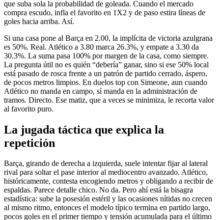
que suba sola la probabilidad de goleada. Cuando el mercado
compra escudo, infla el favorito en 1X2 y de paso estira líneas de
goles hacia arriba. Así.
Si una casa pone al Barça en 2.00, la implícita de victoria azulgrana
es 50%. Real. Atlético a 3.80 marca 26.3%, y empate a 3.30 da
30.3%. La suma pasa 100% por margen de la casa, como siempre.
La pregunta útil no es quién “debería” ganar, sino si ese 50% local
está pasado de rosca frente a un patrón de partido cerrado, áspero,
de pocos metros limpios. En duelos top con Simeone, aun cuando
Atlético no manda en campo, sí manda en la administración de
tramos. Directo. Ese matiz, que a veces se minimiza, le recorta valor
al favorito puro.
La jugada táctica que explica la
repetición
Barça, girando de derecha a izquierda, suele intentar fijar al lateral
rival para soltar el pase interior al mediocentro avanzado. Atlético,
históricamente, contesta encogiendo metros y obligando a recibir de
espaldas. Parece detalle chico. No da. Pero ahí está la bisagra
estadística: sube la posesión estéril y las ocasiones nítidas no crecen
al mismo ritmo, entonces el modelo típico termina en partido largo,
pocos goles en el primer tiempo y tensión acumulada para el último