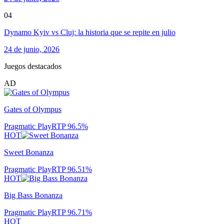
04
Dynamo Kyiv vs Cluj: la historia que se repite en julio
24 de junio, 2026
Juegos destacados
AD
Gates of Olympus
Pragmatic Play
RTP
96.5
%
HOT
Sweet Bonanza
Pragmatic Play
RTP
96.51
%
HOT
Big Bass Bonanza
Pragmatic Play
RTP
96.71
%
HOT