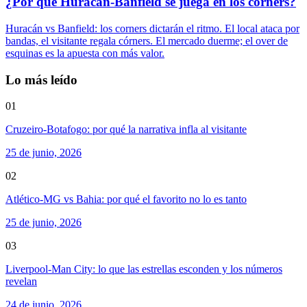
¿Por qué Huracán-Banfield se juega en los córners?
Huracán vs Banfield: los corners dictarán el ritmo. El local ataca por
bandas, el visitante regala córners. El mercado duerme; el over de
esquinas es la apuesta con más valor.
Lo más leído
01
Cruzeiro-Botafogo: por qué la narrativa infla al visitante
25 de junio, 2026
02
Atlético-MG vs Bahia: por qué el favorito no lo es tanto
25 de junio, 2026
03
Liverpool-Man City: lo que las estrellas esconden y los números
revelan
24 de junio, 2026