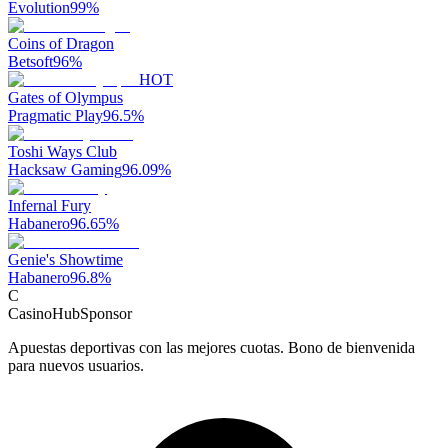
Evolution
99
%
Coins of Dragon
Betsoft
96
%
HOT
Gates of Olympus
Pragmatic Play
96.5
%
Toshi Ways Club
Hacksaw Gaming
96.09
%
Infernal Fury
Habanero
96.65
%
Genie's Showtime
Habanero
96.8
%
C
CasinoHub
Sponsor
Apuestas deportivas con las mejores cuotas. Bono de bienvenida
para nuevos usuarios.