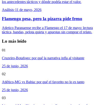
los antecedentes tácticos y dónde podría estar el valor.
Análisis
·
11 de mayo, 2026
Flamengo pesa, pero la pizarra pide freno
Atletico Paranaense recibe a Flamengo el 17 de mayo: lectura
táctica, bandas, pelota quieta y apuestas sin comprar el relato.
Lo más leído
01
Cruzeiro-Botafogo: por qué la narrativa infla al visitante
25 de junio, 2026
02
Atlético-MG vs Bahia: por qué el favorito no lo es tanto
25 de junio, 2026
03