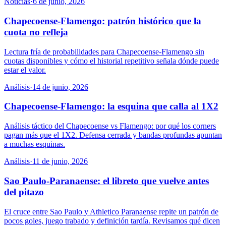
Noticias
·
6 de junio, 2026
Chapecoense-Flamengo: patrón histórico que la
cuota no refleja
Lectura fría de probabilidades para Chapecoense-Flamengo sin
cuotas disponibles y cómo el historial repetitivo señala dónde puede
estar el valor.
Análisis
·
14 de junio, 2026
Chapecoense-Flamengo: la esquina que calla al 1X2
Análisis táctico del Chapecoense vs Flamengo: por qué los corners
pagan más que el 1X2. Defensa cerrada y bandas profundas apuntan
a muchas esquinas.
Análisis
·
11 de junio, 2026
Sao Paulo-Paranaense: el libreto que vuelve antes
del pitazo
El cruce entre Sao Paulo y Athletico Paranaense repite un patrón de
pocos goles, juego trabado y definición tardía. Revisamos qué dicen