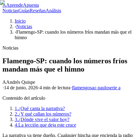
A
AprendeApuesta
Noticias
Guías
Reseñas
Análisis
Inicio
›
Noticias
›
Flamengo-SP: cuando los números fríos mandan más que el
himno
Noticias
Flamengo-SP: cuando los números fríos
mandan más que el himno
A
Andrés Quispe
·
14 de junio, 2026
·
4 min
de lectura
·
flamengo
sao paulo
serie a
Contenido del artículo
1.
¿Qué canta la narrativa?
2.
¿Y qué callan los números?
3.
¿Dónde vive el valor hoy?
4.
La lección que deja este cruce
La narrativa ya tiene dueño. Cualquier hincha que encienda la radio