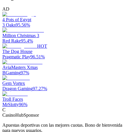
AD
4 Pots of Egypt
3 Oaks
95.56
%
Million Christmas 3
Red Rake
95.4
%
HOT
The Dog House
Pragmatic Play
96.51
%
AviaMasters Xmas
BGaming
97
%
Gem Vortex
Dragon Gaming
97.27
%
Troll Faces
MrSlotty
96
%
C
CasinoHub
Sponsor
Apuestas deportivas con las mejores cuotas. Bono de bienvenida
para nuevos usuarios.