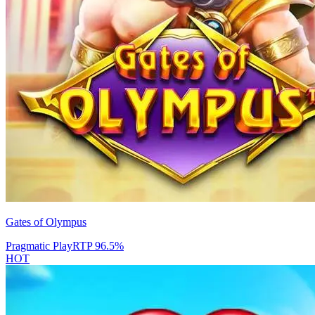
Gates of Olympus
Pragmatic Play
RTP
96.5
%
HOT