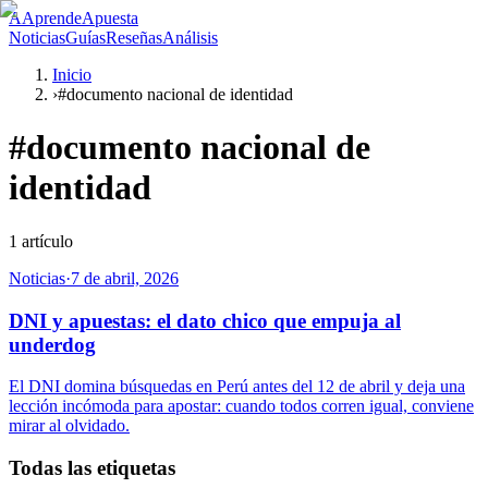
A
AprendeApuesta
Noticias
Guías
Reseñas
Análisis
Inicio
›
#documento nacional de identidad
#
documento nacional de
identidad
1
artículo
Noticias
·
7 de abril, 2026
DNI y apuestas: el dato chico que empuja al
underdog
El DNI domina búsquedas en Perú antes del 12 de abril y deja una
lección incómoda para apostar: cuando todos corren igual, conviene
mirar al olvidado.
Todas las etiquetas