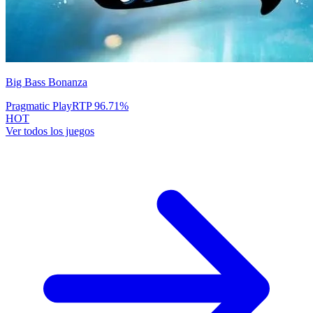
Big Bass Bonanza
Pragmatic Play
RTP
96.71
%
HOT
Ver todos los juegos