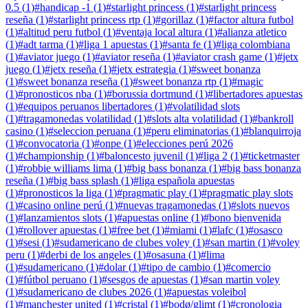
0.5
(
1
)
#
handicap -1
(
1
)
#
starlight princess
(
1
)
#
starlight princess
reseña
(
1
)
#
starlight princess rtp
(
1
)
#
gorillaz
(
1
)
#
factor altura futbol
(
1
)
#
altitud peru futbol
(
1
)
#
ventaja local altura
(
1
)
#
alianza atletico
(
1
)
#
adt tarma
(
1
)
#
liga 1 apuestas
(
1
)
#
santa fe
(
1
)
#
liga colombiana
(
1
)
#
aviator juego
(
1
)
#
aviator reseña
(
1
)
#
aviator crash game
(
1
)
#
jetx
juego
(
1
)
#
jetx reseña
(
1
)
#
jetx estrategia
(
1
)
#
sweet bonanza
(
1
)
#
sweet bonanza reseña
(
1
)
#
sweet bonanza rtp
(
1
)
#
magic
(
1
)
#
pronosticos nba
(
1
)
#
borussia dortmund
(
1
)
#
libertadores apuestas
(
1
)
#
equipos peruanos libertadores
(
1
)
#
volatilidad slots
(
1
)
#
tragamonedas volatilidad
(
1
)
#
slots alta volatilidad
(
1
)
#
bankroll
casino
(
1
)
#
seleccion peruana
(
1
)
#
peru eliminatorias
(
1
)
#
blanquirroja
(
1
)
#
convocatoria
(
1
)
#
onpe
(
1
)
#
elecciones perú 2026
(
1
)
#
championship
(
1
)
#
baloncesto juvenil
(
1
)
#
liga 2
(
1
)
#
ticketmaster
(
1
)
#
robbie williams lima
(
1
)
#
big bass bonanza
(
1
)
#
big bass bonanza
reseña
(
1
)
#
big bass splash
(
1
)
#
liga española apuestas
(
1
)
#
pronosticos la liga
(
1
)
#
pragmatic play
(
1
)
#
pragmatic play slots
(
1
)
#
casino online perú
(
1
)
#
nuevas tragamonedas
(
1
)
#
slots nuevos
(
1
)
#
lanzamientos slots
(
1
)
#
apuestas online
(
1
)
#
bono bienvenida
(
1
)
#
rollover apuestas
(
1
)
#
free bet
(
1
)
#
miami
(
1
)
#
lafc
(
1
)
#
osasco
(
1
)
#
sesi
(
1
)
#
sudamericano de clubes voley
(
1
)
#
san martin
(
1
)
#
voley
peru
(
1
)
#
derbi de los angeles
(
1
)
#
osasuna
(
1
)
#
lima
(
1
)
#
sudamericano
(
1
)
#
dolar
(
1
)
#
tipo de cambio
(
1
)
#
comercio
(
1
)
#
fútbol peruano
(
1
)
#
sesgos de apuestas
(
1
)
#
san martin voley
(
1
)
#
sudamericano de clubes 2026
(
1
)
#
apuestas voleibol
(
1
)
#
manchester united
(
1
)
#
cristal
(
1
)
#
bodø/glimt
(
1
)
#
cronologia