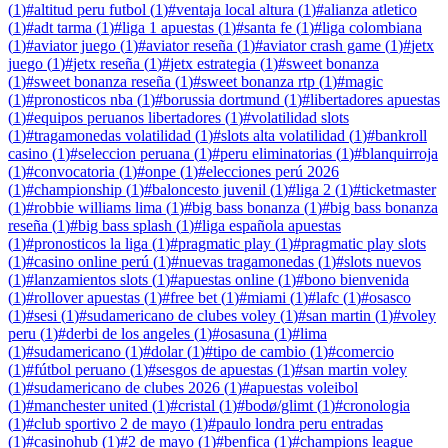
(
1
)
#
altitud peru futbol
(
1
)
#
ventaja local altura
(
1
)
#
alianza atletico
(
1
)
#
adt tarma
(
1
)
#
liga 1 apuestas
(
1
)
#
santa fe
(
1
)
#
liga colombiana
(
1
)
#
aviator juego
(
1
)
#
aviator reseña
(
1
)
#
aviator crash game
(
1
)
#
jetx
juego
(
1
)
#
jetx reseña
(
1
)
#
jetx estrategia
(
1
)
#
sweet bonanza
(
1
)
#
sweet bonanza reseña
(
1
)
#
sweet bonanza rtp
(
1
)
#
magic
(
1
)
#
pronosticos nba
(
1
)
#
borussia dortmund
(
1
)
#
libertadores apuestas
(
1
)
#
equipos peruanos libertadores
(
1
)
#
volatilidad slots
(
1
)
#
tragamonedas volatilidad
(
1
)
#
slots alta volatilidad
(
1
)
#
bankroll
casino
(
1
)
#
seleccion peruana
(
1
)
#
peru eliminatorias
(
1
)
#
blanquirroja
(
1
)
#
convocatoria
(
1
)
#
onpe
(
1
)
#
elecciones perú 2026
(
1
)
#
championship
(
1
)
#
baloncesto juvenil
(
1
)
#
liga 2
(
1
)
#
ticketmaster
(
1
)
#
robbie williams lima
(
1
)
#
big bass bonanza
(
1
)
#
big bass bonanza
reseña
(
1
)
#
big bass splash
(
1
)
#
liga española apuestas
(
1
)
#
pronosticos la liga
(
1
)
#
pragmatic play
(
1
)
#
pragmatic play slots
(
1
)
#
casino online perú
(
1
)
#
nuevas tragamonedas
(
1
)
#
slots nuevos
(
1
)
#
lanzamientos slots
(
1
)
#
apuestas online
(
1
)
#
bono bienvenida
(
1
)
#
rollover apuestas
(
1
)
#
free bet
(
1
)
#
miami
(
1
)
#
lafc
(
1
)
#
osasco
(
1
)
#
sesi
(
1
)
#
sudamericano de clubes voley
(
1
)
#
san martin
(
1
)
#
voley
peru
(
1
)
#
derbi de los angeles
(
1
)
#
osasuna
(
1
)
#
lima
(
1
)
#
sudamericano
(
1
)
#
dolar
(
1
)
#
tipo de cambio
(
1
)
#
comercio
(
1
)
#
fútbol peruano
(
1
)
#
sesgos de apuestas
(
1
)
#
san martin voley
(
1
)
#
sudamericano de clubes 2026
(
1
)
#
apuestas voleibol
(
1
)
#
manchester united
(
1
)
#
cristal
(
1
)
#
bodø/glimt
(
1
)
#
cronologia
(
1
)
#
club sportivo 2 de mayo
(
1
)
#
paulo londra peru entradas
(
1
)
#
casinohub
(
1
)
#
2 de mayo
(
1
)
#
benfica
(
1
)
#
champions league