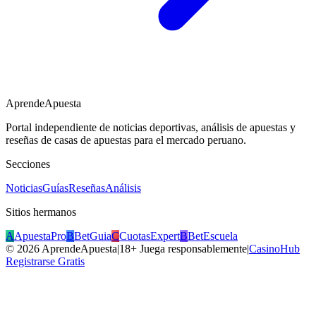
AprendeApuesta
Portal independiente de noticias deportivas, análisis de apuestas y
reseñas de casas de apuestas para el mercado peruano.
Secciones
Noticias
Guías
Reseñas
Análisis
Sitios hermanos
A
ApuestaPro
B
BetGuia
C
CuotasExpert
B
BetEscuela
©
2026
AprendeApuesta
|
18+ Juega responsablemente
|
CasinoHub
Registrarse Gratis