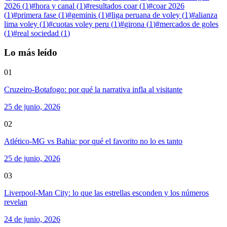
2026
(
1
)
#
hora y canal
(
1
)
#
resultados coar
(
1
)
#
coar 2026
(
1
)
#
primera fase
(
1
)
#
geminis
(
1
)
#
liga peruana de voley
(
1
)
#
alianza
lima voley
(
1
)
#
cuotas voley peru
(
1
)
#
girona
(
1
)
#
mercados de goles
(
1
)
#
real sociedad
(
1
)
Lo más leído
01
Cruzeiro-Botafogo: por qué la narrativa infla al visitante
25 de junio, 2026
02
Atlético-MG vs Bahia: por qué el favorito no lo es tanto
25 de junio, 2026
03
Liverpool-Man City: lo que las estrellas esconden y los números
revelan
24 de junio, 2026