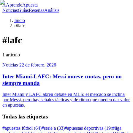
A
AprendeApuesta
Noticias
Guías
Reseñas
Análisis
Inicio
›
#lafc
#
lafc
1
artículo
Noticias
·
22 de febrero, 2026
Inter Miami-LAFC: Messi mueve cuotas, pero no
siempre manda
Inter Miami y LAFC abren debate en MLS: el mercado se inclina
por Messi, pero hay señales tácticas y de ritmo que pueden dar valor
en apuestas.
Todas las etiquetas
#
apuestas fútbol
(
64
)
#
serie a
(
33
)
#
apuestas deportivas
(
19
)
#
liga