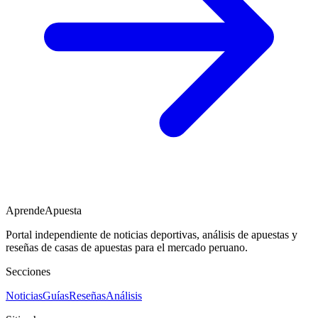
AprendeApuesta
Portal independiente de noticias deportivas, análisis de apuestas y
reseñas de casas de apuestas para el mercado peruano.
Secciones
Noticias
Guías
Reseñas
Análisis