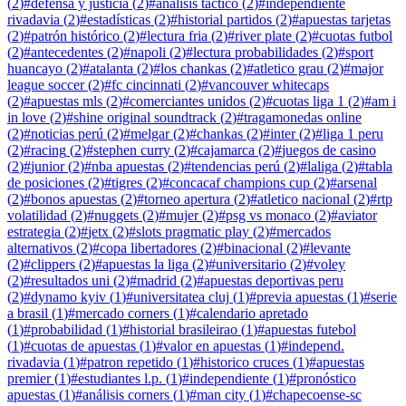
(
2
)
#
defensa y justicia
(
2
)
#
analisis táctico
(
2
)
#
independiente
rivadavia
(
2
)
#
estadísticas
(
2
)
#
historial partidos
(
2
)
#
apuestas tarjetas
(
2
)
#
patrón histórico
(
2
)
#
lectura fria
(
2
)
#
river plate
(
2
)
#
cuotas futbol
(
2
)
#
antecedentes
(
2
)
#
napoli
(
2
)
#
lectura probabilidades
(
2
)
#
sport
huancayo
(
2
)
#
atalanta
(
2
)
#
los chankas
(
2
)
#
atletico grau
(
2
)
#
major
league soccer
(
2
)
#
fc cincinnati
(
2
)
#
vancouver whitecaps
(
2
)
#
apuestas mls
(
2
)
#
comerciantes unidos
(
2
)
#
cuotas liga 1
(
2
)
#
am i
in love
(
2
)
#
shine original soundtrack
(
2
)
#
tragamonedas online
(
2
)
#
noticias perú
(
2
)
#
melgar
(
2
)
#
chankas
(
2
)
#
inter
(
2
)
#
liga 1 peru
(
2
)
#
racing
(
2
)
#
stephen curry
(
2
)
#
cajamarca
(
2
)
#
juegos de casino
(
2
)
#
junior
(
2
)
#
nba apuestas
(
2
)
#
tendencias perú
(
2
)
#
laliga
(
2
)
#
tabla
de posiciones
(
2
)
#
tigres
(
2
)
#
concacaf champions cup
(
2
)
#
arsenal
(
2
)
#
bonos apuestas
(
2
)
#
torneo apertura
(
2
)
#
atletico nacional
(
2
)
#
rtp
volatilidad
(
2
)
#
nuggets
(
2
)
#
mujer
(
2
)
#
psg vs monaco
(
2
)
#
aviator
estrategia
(
2
)
#
jetx
(
2
)
#
slots pragmatic play
(
2
)
#
mercados
alternativos
(
2
)
#
copa libertadores
(
2
)
#
binacional
(
2
)
#
levante
(
2
)
#
clippers
(
2
)
#
apuestas la liga
(
2
)
#
universitario
(
2
)
#
voley
(
2
)
#
resultados uni
(
2
)
#
madrid
(
2
)
#
apuestas deportivas peru
(
2
)
#
dynamo kyiv
(
1
)
#
universitatea cluj
(
1
)
#
previa apuestas
(
1
)
#
serie
a brasil
(
1
)
#
mercado corners
(
1
)
#
calendario apretado
(
1
)
#
probabilidad
(
1
)
#
historial brasileirao
(
1
)
#
apuestas futebol
(
1
)
#
cuotas de apuestas
(
1
)
#
valor en apuestas
(
1
)
#
independ.
rivadavia
(
1
)
#
patron repetido
(
1
)
#
historico cruces
(
1
)
#
apuestas
premier
(
1
)
#
estudiantes l.p.
(
1
)
#
independiente
(
1
)
#
pronóstico
apuestas
(
1
)
#
análisis corners
(
1
)
#
man city
(
1
)
#
chapecoense-sc