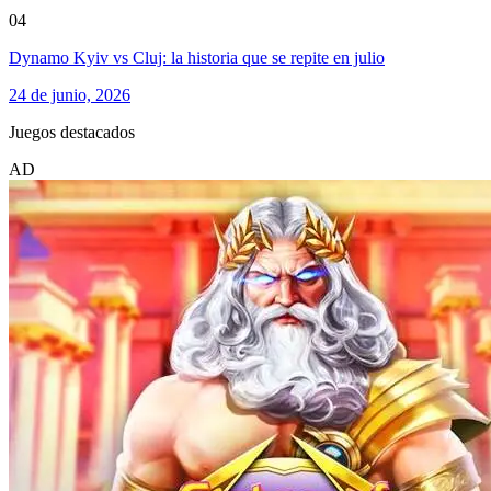
04
Dynamo Kyiv vs Cluj: la historia que se repite en julio
24 de junio, 2026
Juegos destacados
AD