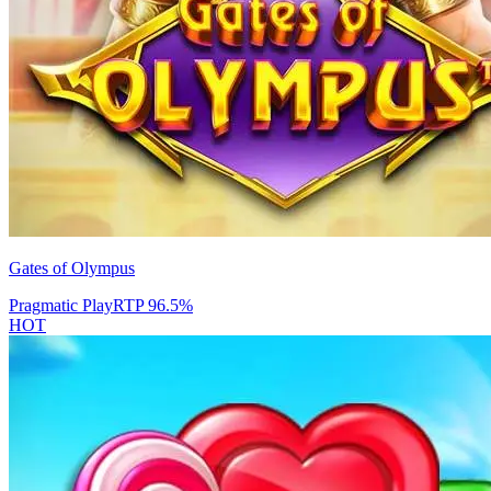
Gates of Olympus
Pragmatic Play
RTP
96.5
%
HOT