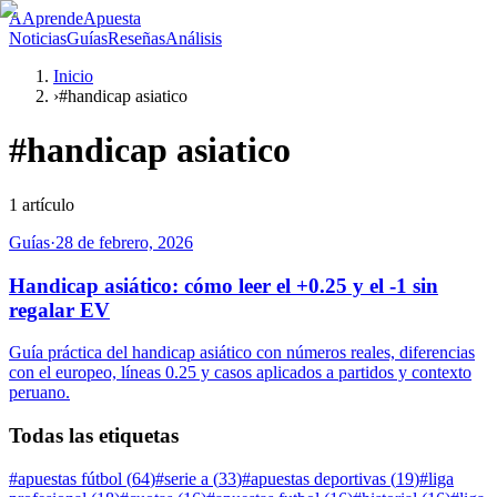
A
AprendeApuesta
Noticias
Guías
Reseñas
Análisis
Inicio
›
#handicap asiatico
#
handicap asiatico
1
artículo
Guías
·
28 de febrero, 2026
Handicap asiático: cómo leer el +0.25 y el -1 sin
regalar EV
Guía práctica del handicap asiático con números reales, diferencias
con el europeo, líneas 0.25 y casos aplicados a partidos y contexto
peruano.
Todas las etiquetas
#
apuestas fútbol
(
64
)
#
serie a
(
33
)
#
apuestas deportivas
(
19
)
#
liga