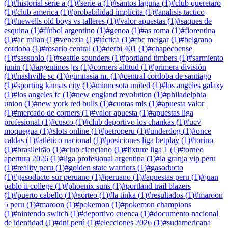
(
1
)
#
historial serie a
(
1
)
#
serie-a
(
1
)
#
santos laguna
(
1
)
#
club queretaro
(
1
)
#
club america
(
1
)
#
probabilidad implícita
(
1
)
#
analisis tactico
(
1
)
#
newells old boys vs talleres
(
1
)
#
valor apuestas
(
1
)
#
saques de
esquina
(
1
)
#
fútbol argentino
(
1
)
#
genoa
(
1
)
#
as roma
(
1
)
#
fiorentina
(
1
)
#
ac milan
(
1
)
#
venezia
(
1
)
#
táctica
(
1
)
#
fbc melgar
(
1
)
#
belgrano
cordoba
(
1
)
#
rosario central
(
1
)
#
derbi 401
(
1
)
#
chapecoense
(
1
)
#
sassuolo
(
1
)
#
seattle sounders
(
1
)
#
portland timbers
(
1
)
#
sarmiento
junin
(
1
)
#
argentinos jrs
(
1
)
#
corners altitud
(
1
)
#
primera división
(
1
)
#
nashville sc
(
1
)
#
gimnasia m.
(
1
)
#
central cordoba de santiago
(
1
)
#
sporting kansas city
(
1
)
#
minnesota united
(
1
)
#
los angeles galaxy
(
1
)
#
los angeles fc
(
1
)
#
new england revolution
(
1
)
#
philadelphia
union
(
1
)
#
new york red bulls
(
1
)
#
cuotas mls
(
1
)
#
apuesta valor
(
1
)
#
mercado de corners
(
1
)
#
valor apuesta
(
1
)
#
apuestas liga
profesional
(
1
)
#
cusco
(
1
)
#
club deportivo los chankas
(
1
)
#
ucv
moquegua
(
1
)
#
slots online
(
1
)
#
petroperu
(
1
)
#
underdog
(
1
)
#
once
caldas
(
1
)
#
atlético nacional
(
1
)
#
posiciones liga betplay
(
1
)
#
torino
(
1
)
#
brasileirão
(
1
)
#
club cienciano
(
1
)
#
fixture liga 1
(
1
)
#
torneo
apertura 2026
(
1
)
#
liga profesional argentina
(
1
)
#
la granja vip peru
(
1
)
#
reality peru
(
1
)
#
golden state warriors
(
1
)
#
gasoducto
(
1
)
#
gasoducto sur peruano
(
1
)
#
peruano
(
1
)
#
apuestas peru
(
1
)
#
juan
pablo ii college
(
1
)
#
phoenix suns
(
1
)
#
portland trail blazers
(
1
)
#
puerto cabello
(
1
)
#
sorteo
(
1
)
#
la tinka
(
1
)
#
resultados
(
1
)
#
maroon
5 peru
(
1
)
#
maroon
(
1
)
#
pokemon
(
1
)
#
pokemon champions
(
1
)
#
nintendo switch
(
1
)
#
deportivo cuenca
(
1
)
#
documento nacional
de identidad
(
1
)
#
dni perú
(
1
)
#
elecciones 2026
(
1
)
#
sudamericana