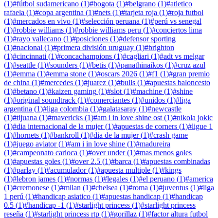
(
1
)
#
fútbol sudamericano
(
1
)
#
bogota
(
1
)
#
belgrano
(
1
)
#
atletico
rafaela
(
1
)
#
copa argentina
(
1
)
#
nets
(
1
)
#
tarjeta roja
(
1
)
#
roja futbol
(
1
)
#
mercados en vivo
(
1
)
#
selección peruana
(
1
)
#
perú vs senegal
(
1
)
#
robbie williams
(
1
)
#
robbie williams peru
(
1
)
#
conciertos lima
(
1
)
#
rayo vallecano
(
1
)
#
posiciones
(
1
)
#
defensor sporting
(
1
)
#
nacional
(
1
)
#
primera división uruguay
(
1
)
#
brighton
(
1
)
#
cincinnati
(
1
)
#
concachampions
(
1
)
#
cagliari
(
1
)
#
adt vs melgar
(
1
)
#
seattle
(
1
)
#
sounders
(
1
)
#
betis
(
1
)
#
panathinaikos
(
1
)
#
cruz azul
(
1
)
#
emma
(
1
)
#
emma stone
(
1
)
#
oscars 2026
(
1
)
#
f1
(
1
)
#
gran premio
de china
(
1
)
#
mercedes
(
1
)
#
juarez
(
1
)
#
bulls
(
1
)
#
apuestas baloncesto
(
1
)
#
betano
(
1
)
#
kaizen gaming
(
1
)
#
slot
(
1
)
#
machine
(
1
)
#
shine
(
1
)
#
original soundtrack
(
1
)
#
comerciantes
(
1
)
#
unidos
(
1
)
#
liga
argentina
(
1
)
#
liga colombia
(
1
)
#
galatasaray
(
1
)
#
newcastle
(
1
)
#
tijuana
(
1
)
#
mavericks
(
1
)
#
am i in love shine ost
(
1
)
#
nikola jokic
(
1
)
#
dia internacional de la mujer
(
1
)
#
apuestas de corners
(
1
)
#
ligue 1
(
1
)
#
hornets
(
1
)
#
bankroll
(
1
)
#
dia de la mujer
(
1
)
#
crash game
(
1
)
#
juego aviator
(
1
)
#
am i in love shine
(
1
)
#
madureira
(
1
)
#
campeonato carioca
(
1
)
#
over under
(
1
)
#
mas menos goles
(
1
)
#
apuestas goles
(
1
)
#
over 2.5
(
1
)
#
barca
(
1
)
#
apuestas combinadas
(
1
)
#
parlay
(
1
)
#
acumulador
(
1
)
#
apuesta multiple
(
1
)
#
kings
(
1
)
#
lebron james
(
1
)
#
normas
(
1
)
#
legales
(
1
)
#
el peruano
(
1
)
#
america
(
1
)
#
cremonese
(
1
)
#
milan
(
1
)
#
chelsea
(
1
)
#
roma
(
1
)
#
juventus
(
1
)
#
liga
1 perú
(
1
)
#
handicap asiatico
(
1
)
#
apuestas handicap
(
1
)
#
handicap
0.5
(
1
)
#
handicap -1
(
1
)
#
starlight princess
(
1
)
#
starlight princess
reseña
(
1
)
#
starlight princess rtp
(
1
)
#
gorillaz
(
1
)
#
factor altura futbol