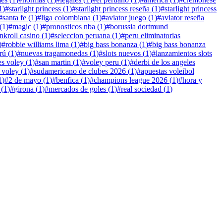
1
)
#
starlight princess
(
1
)
#
starlight princess reseña
(
1
)
#
starlight princess
#
santa fe
(
1
)
#
liga colombiana
(
1
)
#
aviator juego
(
1
)
#
aviator reseña
(
1
)
#
magic
(
1
)
#
pronosticos nba
(
1
)
#
borussia dortmund
nkroll casino
(
1
)
#
seleccion peruana
(
1
)
#
peru eliminatorias
)
#
robbie williams lima
(
1
)
#
big bass bonanza
(
1
)
#
big bass bonanza
rú
(
1
)
#
nuevas tragamonedas
(
1
)
#
slots nuevos
(
1
)
#
lanzamientos slots
es voley
(
1
)
#
san martin
(
1
)
#
voley peru
(
1
)
#
derbi de los angeles
 voley
(
1
)
#
sudamericano de clubes 2026
(
1
)
#
apuestas voleibol
1
)
#
2 de mayo
(
1
)
#
benfica
(
1
)
#
champions league 2026
(
1
)
#
hora y
(
1
)
#
girona
(
1
)
#
mercados de goles
(
1
)
#
real sociedad
(
1
)