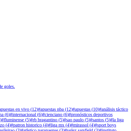
e goles.
apuestas en vivo
(
12
)
#
apuestas nba
(
12
)
#
apuestas
(
10
)
#
análisis táctico
na
(
6
)
#
internacional
(
6
)
#
cienciano
(
6
)
#
pronósticos deportivos
)
#
fluminense
(
5
)
#
rb bragantino
(
5
)
#
sao paulo
(
5
)
#
santos
(
5
)
#
la liga
nzo
(
4
)
#
patron historico
(
4
)
#
liga mx
(
4
)
#
mirassol
(
4
)
#
sport boys
asileirao
(
3
)
#
atletico paranaense
(
3
)
#
velez sarsfield
(
3
)
#
instituto