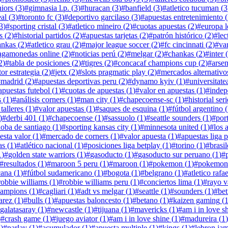
niors
(
3
)
#
gimnasia l.p.
(
3
)
#
huracan
(
3
)
#
banfield
(
3
)
#
atletico tucuman
(
3
eal
(
3
)
#
toronto fc
(
3
)
#
deportivo garcilaso
(
3
)
#
apuestas entretenimiento
(
3
)
#
sporting cristal
(
3
)
#
atletico mineiro
(
2
)
#
cuotas apuestas
(
2
)
#
europa 
s
(
2
)
#
historial partidos
(
2
)
#
apuestas tarjetas
(
2
)
#
patrón histórico
(
2
)
#
lec
ankas
(
2
)
#
atletico grau
(
2
)
#
major league soccer
(
2
)
#
fc cincinnati
(
2
)
#
va
ragamonedas online
(
2
)
#
noticias perú
(
2
)
#
melgar
(
2
)
#
chankas
(
2
)
#
inter
(
2
)
#
tabla de posiciones
(
2
)
#
tigres
(
2
)
#
concacaf champions cup
(
2
)
#
arsen
tor estrategia
(
2
)
#
jetx
(
2
)
#
slots pragmatic play
(
2
)
#
mercados alternativo
#
madrid
(
2
)
#
apuestas deportivas peru
(
2
)
#
dynamo kyiv
(
1
)
#
universitate
apuestas futebol
(
1
)
#
cuotas de apuestas
(
1
)
#
valor en apuestas
(
1
)
#
indep
s
(
1
)
#
análisis corners
(
1
)
#
man city
(
1
)
#
chapecoense-sc
(
1
)
#
historial seri
talleres
(
1
)
#
valor apuestas
(
1
)
#
saques de esquina
(
1
)
#
fútbol argentino
(
)
#
derbi 401
(
1
)
#
chapecoense
(
1
)
#
sassuolo
(
1
)
#
seattle sounders
(
1
)
#
por
doba de santiago
(
1
)
#
sporting kansas city
(
1
)
#
minnesota united
(
1
)
#
los 
esta valor
(
1
)
#
mercado de corners
(
1
)
#
valor apuesta
(
1
)
#
apuestas liga 
as
(
1
)
#
atlético nacional
(
1
)
#
posiciones liga betplay
(
1
)
#
torino
(
1
)
#
brasil
1
)
#
golden state warriors
(
1
)
#
gasoducto
(
1
)
#
gasoducto sur peruano
(
1
)
#
#
resultados
(
1
)
#
maroon 5 peru
(
1
)
#
maroon
(
1
)
#
pokemon
(
1
)
#
pokemon
cana
(
1
)
#
fútbol sudamericano
(
1
)
#
bogota
(
1
)
#
belgrano
(
1
)
#
atletico rafa
robbie williams
(
1
)
#
robbie williams peru
(
1
)
#
conciertos lima
(
1
)
#
rayo v
hampions
(
1
)
#
cagliari
(
1
)
#
adt vs melgar
(
1
)
#
seattle
(
1
)
#
sounders
(
1
)
#
bet
arez
(
1
)
#
bulls
(
1
)
#
apuestas baloncesto
(
1
)
#
betano
(
1
)
#
kaizen gaming
(
galatasaray
(
1
)
#
newcastle
(
1
)
#
tijuana
(
1
)
#
mavericks
(
1
)
#
am i in love s
)
#
crash game
(
1
)
#
juego aviator
(
1
)
#
am i in love shine
(
1
)
#
madureira
(
1
)
1
)
#
parlay
(
1
)
#
acumulador
(
1
)
#
apuesta multiple
(
1
)
#
kings
(
1
)
#
lebron ja