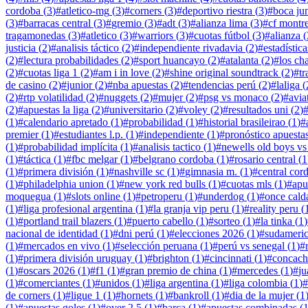
cordoba
(
3
)
#
atletico-mg
(
3
)
#
corners
(
3
)
#
deportivo riestra
(
3
)
#
boca ju
(
3
)
#
barracas central
(
3
)
#
gremio
(
3
)
#
adt
(
3
)
#
alianza lima
(
3
)
#
cf montr
tragamonedas
(
3
)
#
atletico
(
3
)
#
warriors
(
3
)
#
cuotas fútbol
(
3
)
#
alianza
(
justicia
(
2
)
#
analisis táctico
(
2
)
#
independiente rivadavia
(
2
)
#
estadística
(
2
)
#
lectura probabilidades
(
2
)
#
sport huancayo
(
2
)
#
atalanta
(
2
)
#
los ch
(
2
)
#
cuotas liga 1
(
2
)
#
am i in love
(
2
)
#
shine original soundtrack
(
2
)
#
t
de casino
(
2
)
#
junior
(
2
)
#
nba apuestas
(
2
)
#
tendencias perú
(
2
)
#
laliga
(
(
2
)
#
rtp volatilidad
(
2
)
#
nuggets
(
2
)
#
mujer
(
2
)
#
psg vs monaco
(
2
)
#
avia
(
2
)
#
apuestas la liga
(
2
)
#
universitario
(
2
)
#
voley
(
2
)
#
resultados uni
(
2
)
(
1
)
#
calendario apretado
(
1
)
#
probabilidad
(
1
)
#
historial brasileirao
(
1
)
#
premier
(
1
)
#
estudiantes l.p.
(
1
)
#
independiente
(
1
)
#
pronóstico apuesta
(
1
)
#
probabilidad implícita
(
1
)
#
analisis tactico
(
1
)
#
newells old boys vs 
(
1
)
#
táctica
(
1
)
#
fbc melgar
(
1
)
#
belgrano cordoba
(
1
)
#
rosario central
(
1
(
1
)
#
primera división
(
1
)
#
nashville sc
(
1
)
#
gimnasia m.
(
1
)
#
central cor
(
1
)
#
philadelphia union
(
1
)
#
new york red bulls
(
1
)
#
cuotas mls
(
1
)
#
apu
moquegua
(
1
)
#
slots online
(
1
)
#
petroperu
(
1
)
#
underdog
(
1
)
#
once cald
(
1
)
#
liga profesional argentina
(
1
)
#
la granja vip peru
(
1
)
#
reality peru
(
(
1
)
#
portland trail blazers
(
1
)
#
puerto cabello
(
1
)
#
sorteo
(
1
)
#
la tinka
(
1
)
nacional de identidad
(
1
)
#
dni perú
(
1
)
#
elecciones 2026
(
1
)
#
sudameri
(
1
)
#
mercados en vivo
(
1
)
#
selección peruana
(
1
)
#
perú vs senegal
(
1
)
#
(
1
)
#
primera división uruguay
(
1
)
#
brighton
(
1
)
#
cincinnati
(
1
)
#
concac
(
1
)
#
oscars 2026
(
1
)
#
f1
(
1
)
#
gran premio de china
(
1
)
#
mercedes
(
1
)
#
ju
(
1
)
#
comerciantes
(
1
)
#
unidos
(
1
)
#
liga argentina
(
1
)
#
liga colombia
(
1
)
#
de corners
(
1
)
#
ligue 1
(
1
)
#
hornets
(
1
)
#
bankroll
(
1
)
#
dia de la mujer
(
1
(
1
)
#
apuestas goles
(
1
)
#
over 2.5
(
1
)
#
barca
(
1
)
#
apuestas combinadas
(