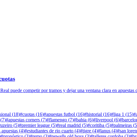
cuotas
Real puede competir por tramos y dejar una ventana clara en apuestas d
sional
(
18
)
#
cuotas
(
16
)
#
apuestas futbol
(
16
)
#
historial
(
16
)
#
liga 1
(
15
)
#
(
7
)
#
apuestas corners
(
7
)
#
flamengo
(
7
)
#
bahia
(
6
)
#
liverpool
(
6
)
#
barcelo
ruzeiro
(
5
)
#
premier league
(
5
)
#
real madrid
(
5
)
#
coritiba
(
5
)
#
palmeiras
(
5
s apuestas
(
4
)
#
estudiantes de rio cuarto
(
4
)
#
tigre
(
4
)
#
lanus
(
4
)
#
san lore
)
#
pronóstico
(
3
)
#
remo
(
3
)
#
newells old boys
(
3
)
#
talleres cordoba
(
3
)
#
br