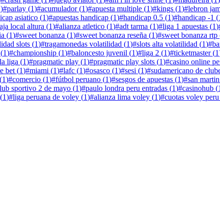
1
)
#
parlay
(
1
)
#
acumulador
(
1
)
#
apuesta multiple
(
1
)
#
kings
(
1
)
#
lebron ja
icap asiatico
(
1
)
#
apuestas handicap
(
1
)
#
handicap 0.5
(
1
)
#
handicap -1
(
aja local altura
(
1
)
#
alianza atletico
(
1
)
#
adt tarma
(
1
)
#
liga 1 apuestas
(
1
)
ia
(
1
)
#
sweet bonanza
(
1
)
#
sweet bonanza reseña
(
1
)
#
sweet bonanza rtp
lidad slots
(
1
)
#
tragamonedas volatilidad
(
1
)
#
slots alta volatilidad
(
1
)
#
ba
(
1
)
#
championship
(
1
)
#
baloncesto juvenil
(
1
)
#
liga 2
(
1
)
#
ticketmaster
(
1
la liga
(
1
)
#
pragmatic play
(
1
)
#
pragmatic play slots
(
1
)
#
casino online pe
ee bet
(
1
)
#
miami
(
1
)
#
lafc
(
1
)
#
osasco
(
1
)
#
sesi
(
1
)
#
sudamericano de club
(
1
)
#
comercio
(
1
)
#
fútbol peruano
(
1
)
#
sesgos de apuestas
(
1
)
#
san martin
lub sportivo 2 de mayo
(
1
)
#
paulo londra peru entradas
(
1
)
#
casinohub
(
(
1
)
#
liga peruana de voley
(
1
)
#
alianza lima voley
(
1
)
#
cuotas voley peru