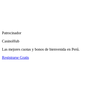
Patrocinador
CasinoHub
Las mejores cuotas y bonos de bienvenida en Perú.
Registrarse Gratis