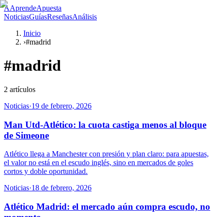
A
AprendeApuesta
Noticias
Guías
Reseñas
Análisis
Inicio
›
#madrid
#
madrid
2
artículos
Noticias
·
19 de febrero, 2026
Man Utd-Atlético: la cuota castiga menos al bloque
de Simeone
Atlético llega a Manchester con presión y plan claro: para apuestas,
el valor no está en el escudo inglés, sino en mercados de goles
cortos y doble oportunidad.
Noticias
·
18 de febrero, 2026
Atlético Madrid: el mercado aún compra escudo, no