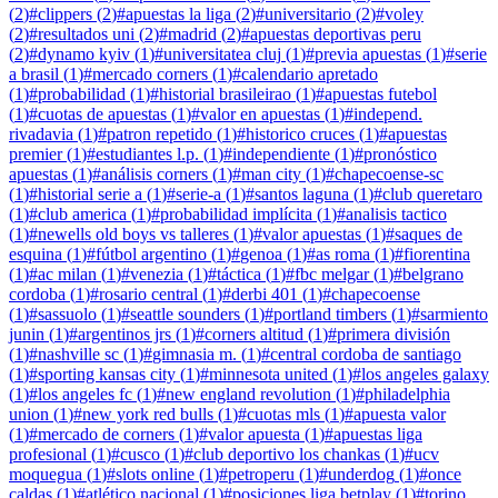
(
2
)
#
clippers
(
2
)
#
apuestas la liga
(
2
)
#
universitario
(
2
)
#
voley
(
2
)
#
resultados uni
(
2
)
#
madrid
(
2
)
#
apuestas deportivas peru
(
2
)
#
dynamo kyiv
(
1
)
#
universitatea cluj
(
1
)
#
previa apuestas
(
1
)
#
serie
a brasil
(
1
)
#
mercado corners
(
1
)
#
calendario apretado
(
1
)
#
probabilidad
(
1
)
#
historial brasileirao
(
1
)
#
apuestas futebol
(
1
)
#
cuotas de apuestas
(
1
)
#
valor en apuestas
(
1
)
#
independ.
rivadavia
(
1
)
#
patron repetido
(
1
)
#
historico cruces
(
1
)
#
apuestas
premier
(
1
)
#
estudiantes l.p.
(
1
)
#
independiente
(
1
)
#
pronóstico
apuestas
(
1
)
#
análisis corners
(
1
)
#
man city
(
1
)
#
chapecoense-sc
(
1
)
#
historial serie a
(
1
)
#
serie-a
(
1
)
#
santos laguna
(
1
)
#
club queretaro
(
1
)
#
club america
(
1
)
#
probabilidad implícita
(
1
)
#
analisis tactico
(
1
)
#
newells old boys vs talleres
(
1
)
#
valor apuestas
(
1
)
#
saques de
esquina
(
1
)
#
fútbol argentino
(
1
)
#
genoa
(
1
)
#
as roma
(
1
)
#
fiorentina
(
1
)
#
ac milan
(
1
)
#
venezia
(
1
)
#
táctica
(
1
)
#
fbc melgar
(
1
)
#
belgrano
cordoba
(
1
)
#
rosario central
(
1
)
#
derbi 401
(
1
)
#
chapecoense
(
1
)
#
sassuolo
(
1
)
#
seattle sounders
(
1
)
#
portland timbers
(
1
)
#
sarmiento
junin
(
1
)
#
argentinos jrs
(
1
)
#
corners altitud
(
1
)
#
primera división
(
1
)
#
nashville sc
(
1
)
#
gimnasia m.
(
1
)
#
central cordoba de santiago
(
1
)
#
sporting kansas city
(
1
)
#
minnesota united
(
1
)
#
los angeles galaxy
(
1
)
#
los angeles fc
(
1
)
#
new england revolution
(
1
)
#
philadelphia
union
(
1
)
#
new york red bulls
(
1
)
#
cuotas mls
(
1
)
#
apuesta valor
(
1
)
#
mercado de corners
(
1
)
#
valor apuesta
(
1
)
#
apuestas liga
profesional
(
1
)
#
cusco
(
1
)
#
club deportivo los chankas
(
1
)
#
ucv
moquegua
(
1
)
#
slots online
(
1
)
#
petroperu
(
1
)
#
underdog
(
1
)
#
once
caldas
(
1
)
#
atlético nacional
(
1
)
#
posiciones liga betplay
(
1
)
#
torino