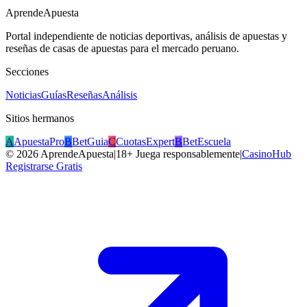
AprendeApuesta
Portal independiente de noticias deportivas, análisis de apuestas y
reseñas de casas de apuestas para el mercado peruano.
Secciones
Noticias
Guías
Reseñas
Análisis
Sitios hermanos
A
ApuestaPro
B
BetGuia
C
CuotasExpert
B
BetEscuela
©
2026
AprendeApuesta
|
18+ Juega responsablemente
|
CasinoHub
Registrarse Gratis