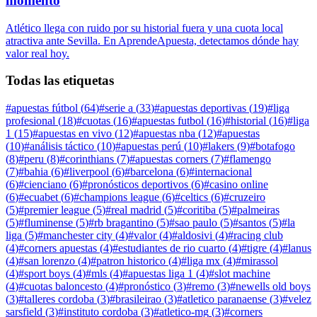
momento
Atlético llega con ruido por su historial fuera y una cuota local
atractiva ante Sevilla. En AprendeApuesta, detectamos dónde hay
valor real hoy.
Todas las etiquetas
#
apuestas fútbol
(
64
)
#
serie a
(
33
)
#
apuestas deportivas
(
19
)
#
liga
profesional
(
18
)
#
cuotas
(
16
)
#
apuestas futbol
(
16
)
#
historial
(
16
)
#
liga
1
(
15
)
#
apuestas en vivo
(
12
)
#
apuestas nba
(
12
)
#
apuestas
(
10
)
#
análisis táctico
(
10
)
#
apuestas perú
(
10
)
#
lakers
(
9
)
#
botafogo
(
8
)
#
peru
(
8
)
#
corinthians
(
7
)
#
apuestas corners
(
7
)
#
flamengo
(
7
)
#
bahia
(
6
)
#
liverpool
(
6
)
#
barcelona
(
6
)
#
internacional
(
6
)
#
cienciano
(
6
)
#
pronósticos deportivos
(
6
)
#
casino online
(
6
)
#
ecuabet
(
6
)
#
champions league
(
6
)
#
celtics
(
6
)
#
cruzeiro
(
5
)
#
premier league
(
5
)
#
real madrid
(
5
)
#
coritiba
(
5
)
#
palmeiras
(
5
)
#
fluminense
(
5
)
#
rb bragantino
(
5
)
#
sao paulo
(
5
)
#
santos
(
5
)
#
la
liga
(
5
)
#
manchester city
(
4
)
#
valor
(
4
)
#
aldosivi
(
4
)
#
racing club
(
4
)
#
corners apuestas
(
4
)
#
estudiantes de rio cuarto
(
4
)
#
tigre
(
4
)
#
lanus
(
4
)
#
san lorenzo
(
4
)
#
patron historico
(
4
)
#
liga mx
(
4
)
#
mirassol
(
4
)
#
sport boys
(
4
)
#
mls
(
4
)
#
apuestas liga 1
(
4
)
#
slot machine
(
4
)
#
cuotas baloncesto
(
4
)
#
pronóstico
(
3
)
#
remo
(
3
)
#
newells old boys
(
3
)
#
talleres cordoba
(
3
)
#
brasileirao
(
3
)
#
atletico paranaense
(
3
)
#
velez
sarsfield
(
3
)
#
instituto cordoba
(
3
)
#
atletico-mg
(
3
)
#
corners