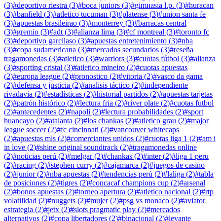
(
3
)
#
deportivo riestra
(
3
)
#
boca juniors
(
3
)
#
gimnasia l.p.
(
3
)
#
huracan
(
3
)
#
banfield
(
3
)
#
atletico tucuman
(
3
)
#
platense
(
3
)
#
union santa fe
(
3
)
#
apuestas brasileirao
(
3
)
#
monterrey
(
3
)
#
barracas central
(
3
)
#
gremio
(
3
)
#
adt
(
3
)
#
alianza lima
(
3
)
#
cf montreal
(
3
)
#
toronto fc
(
3
)
#
deportivo garcilaso
(
3
)
#
apuestas entretenimiento
(
3
)
#
nba
(
3
)
#
copa sudamericana
(
3
)
#
mercados secundarios
(
3
)
#
reseña
tragamonedas
(
3
)
#
atletico
(
3
)
#
warriors
(
3
)
#
cuotas fútbol
(
3
)
#
alianza
(
3
)
#
sporting cristal
(
3
)
#
atletico mineiro
(
2
)
#
cuotas apuestas
(
2
)
#
europa league
(
2
)
#
pronostico
(
2
)
#
vitoria
(
2
)
#
vasco da gama
(
2
)
#
defensa y justicia
(
2
)
#
analisis táctico
(
2
)
#
independiente
rivadavia
(
2
)
#
estadísticas
(
2
)
#
historial partidos
(
2
)
#
apuestas tarjetas
(
2
)
#
patrón histórico
(
2
)
#
lectura fria
(
2
)
#
river plate
(
2
)
#
cuotas futbol
(
2
)
#
antecedentes
(
2
)
#
napoli
(
2
)
#
lectura probabilidades
(
2
)
#
sport
huancayo
(
2
)
#
atalanta
(
2
)
#
los chankas
(
2
)
#
atletico grau
(
2
)
#
major
league soccer
(
2
)
#
fc cincinnati
(
2
)
#
vancouver whitecaps
(
2
)
#
apuestas mls
(
2
)
#
comerciantes unidos
(
2
)
#
cuotas liga 1
(
2
)
#
am i
in love
(
2
)
#
shine original soundtrack
(
2
)
#
tragamonedas online
(
2
)
#
noticias perú
(
2
)
#
melgar
(
2
)
#
chankas
(
2
)
#
inter
(
2
)
#
liga 1 peru
(
2
)
#
racing
(
2
)
#
stephen curry
(
2
)
#
cajamarca
(
2
)
#
juegos de casino
(
2
)
#
junior
(
2
)
#
nba apuestas
(
2
)
#
tendencias perú
(
2
)
#
laliga
(
2
)
#
tabla
de posiciones
(
2
)
#
tigres
(
2
)
#
concacaf champions cup
(
2
)
#
arsenal
(
2
)
#
bonos apuestas
(
2
)
#
torneo apertura
(
2
)
#
atletico nacional
(
2
)
#
rtp
volatilidad
(
2
)
#
nuggets
(
2
)
#
mujer
(
2
)
#
psg vs monaco
(
2
)
#
aviator
estrategia
(
2
)
#
jetx
(
2
)
#
slots pragmatic play
(
2
)
#
mercados
alternativos
(
2
)
#
copa libertadores
(
2
)
#
binacional
(
2
)
#
levante