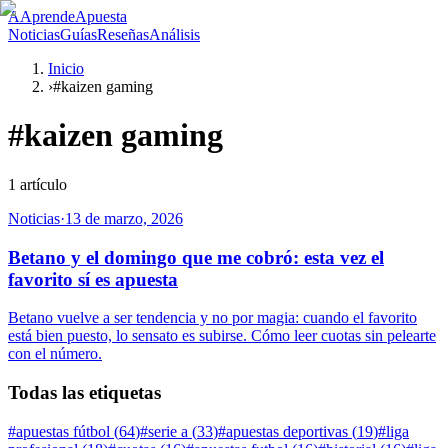
A
AprendeApuesta
Noticias
Guías
Reseñas
Análisis
Inicio
›
#kaizen gaming
#
kaizen gaming
1
artículo
Noticias
·
13 de marzo, 2026
Betano y el domingo que me cobró: esta vez el
favorito sí es apuesta
Betano vuelve a ser tendencia y no por magia: cuando el favorito
está bien puesto, lo sensato es subirse. Cómo leer cuotas sin pelearte
con el número.
Todas las etiquetas
#
apuestas fútbol
(
64
)
#
serie a
(
33
)
#
apuestas deportivas
(
19
)
#
liga