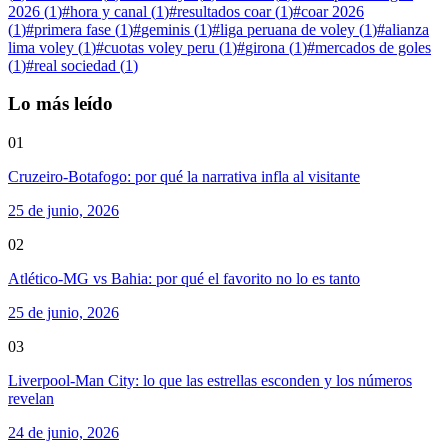
2026
(
1
)
#
hora y canal
(
1
)
#
resultados coar
(
1
)
#
coar 2026
(
1
)
#
primera fase
(
1
)
#
geminis
(
1
)
#
liga peruana de voley
(
1
)
#
alianza
lima voley
(
1
)
#
cuotas voley peru
(
1
)
#
girona
(
1
)
#
mercados de goles
(
1
)
#
real sociedad
(
1
)
Lo más leído
01
Cruzeiro-Botafogo: por qué la narrativa infla al visitante
25 de junio, 2026
02
Atlético-MG vs Bahia: por qué el favorito no lo es tanto
25 de junio, 2026
03
Liverpool-Man City: lo que las estrellas esconden y los números
revelan
24 de junio, 2026